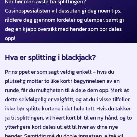
Når bør man avstå fra splittingen?
Casinospesialisten vil dessuten gi deg noen tips,
rådføre deg gjennom fordeler og ulemper, samt gi
deg en kjapp oversikt med hender som bør deles
opp!
Hva er splitting i blackjack?
Prinsippet er som sagt veldig enkelt – hvis du
plutselig mottar to like kort i begynnelsen av en
runde, får du muligheten til å dele dem opp. Merk at
dette selvfølgelig er valgfritt, og at du i visse tilfeller
ikke bør splitte kortene i det hele tatt. Hvis du takker
ja til splittingen, vil hvert kort bli til en ny hånd, og to
ytterligere kort deles ut: ett til hver av dine nye
hender. Samtidig må du doble innsatsen, altså vil