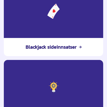
Blackjack sideinnsatser