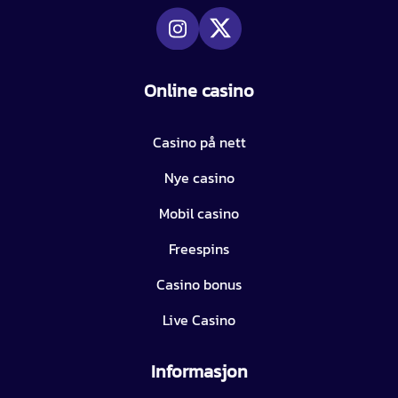
Online casino
Casino på nett
Nye casino
Mobil casino
Freespins
Casino bonus
Live Casino
Informasjon