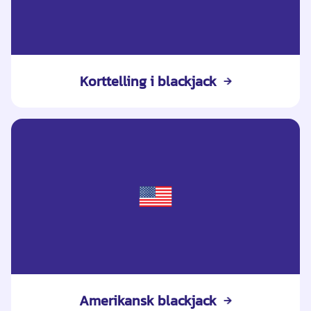
Korttelling i blackjack
Amerikansk blackjack