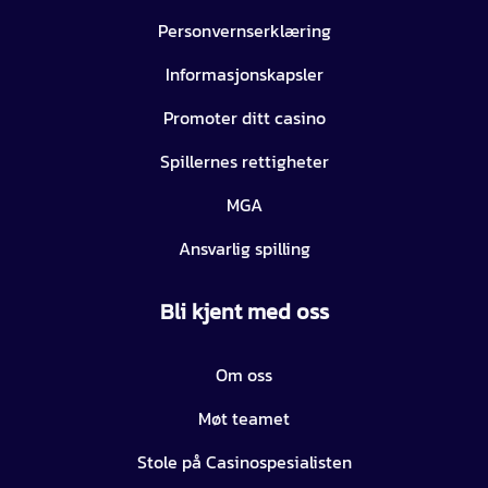
Personvernserklæring
Informasjonskapsler
Promoter ditt casino
Spillernes rettigheter
MGA
Ansvarlig spilling
Bli kjent med oss
Om oss
Møt teamet
Stole på Casinospesialisten