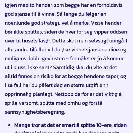
igjen med to hender, som begge har en forholdsvis
god sjanse til å vinne. Så lenge du følger en
noenlunde god strategi, vel å merke. Visse hender
bør ikke splittes, siden de hver for seg vipper oddsen
over til husets favør. Dette skal man selvsagt unngå. I
alle andre tilfeller vil du øke vinnersjansene dine og
muligens doble gevinsten – formålet er jo å komme
ut i pluss, ikke sant? Samtidig skal du vite at det
alltid finnes en risiko for at begge hendene taper, og
i så fall har du påført deg en større utgift enn
opprinnelig planlagt. Nettopp derfor er det viktig å
spille varsomt, splitte med omhu og forstå
sannsynlighetsberegning.
Mange tror at det er smart å splitte 10-ere, siden