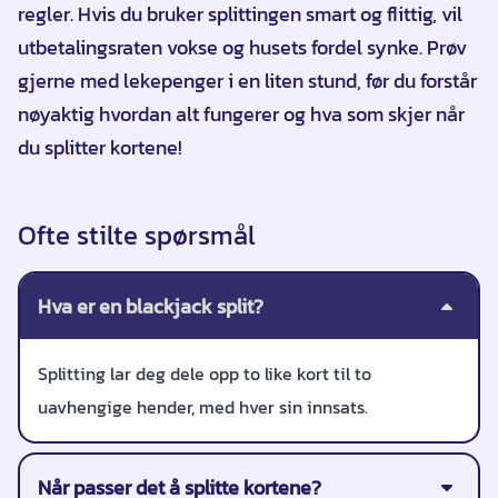
regler. Hvis du bruker splittingen smart og flittig, vil
utbetalingsraten vokse og husets fordel synke. Prøv
gjerne med lekepenger i en liten stund, før du forstår
nøyaktig hvordan alt fungerer og hva som skjer når
du splitter kortene!
Ofte stilte spørsmål
Hva er en blackjack split?
Splitting lar deg dele opp to like kort til to
uavhengige hender, med hver sin innsats.
Når passer det å splitte kortene?