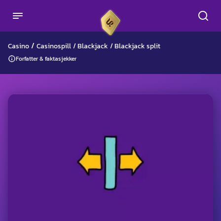
/
Casino
Casinospill
/
Blackjack
/
Blackjack split
Forfatter & faktasjekker