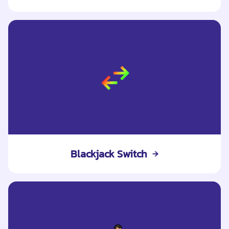
Blackjack Switch