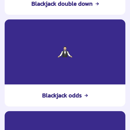
Blackjack double down
Blackjack odds