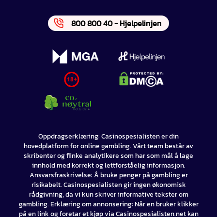
800 800 40 - Hjelpelinjen
Oppdragserklæring: Casinospesialisten er din
hovedplatform for online gambling. Vårt team består av
skribenter og flinke analytikere som har som mål å lage
innhold med korrekt og lettforståelig informasjon.
Ansvarsfraskrivelse: Å bruke penger på gambling er
risikabelt. Casinospesialisten gir ingen økonomisk
rådgivning, da vi kun skriver informative tekster om
gambling. Erklæring om annonsering: Når en bruker klikker
på en link og foretar et kjøp via Casinospesialisten.net kan