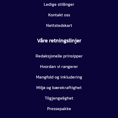
Ledige stillinger
Kontakt oss
Nettstedskart
Våre retningslinjer
Redaksjonelle prinsipper
Hvordan vi rangerer
Mangfold og inkludering
Miljø og bærekraftighet
Tilgjengelighet
Pressepakke