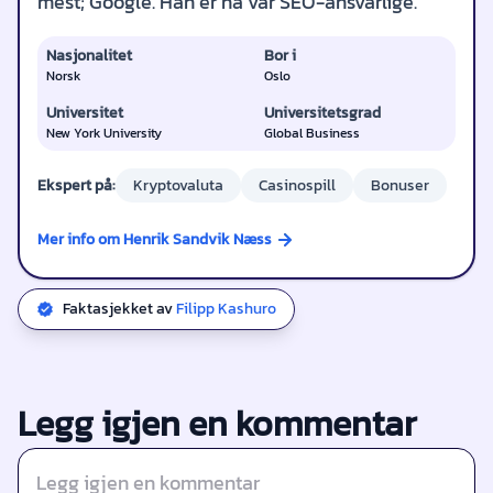
mest; Google. Han er nå vår SEO-ansvarlige.
Nasjonalitet
Bor i
Norsk
Oslo
Universitet
Universitetsgrad
New York University
Global Business
Ekspert på:
Kryptovaluta
Casinospill
Bonuser
Mer info om Henrik Sandvik Næss
Faktasjekket av
Filipp Kashuro
Legg igjen en kommentar