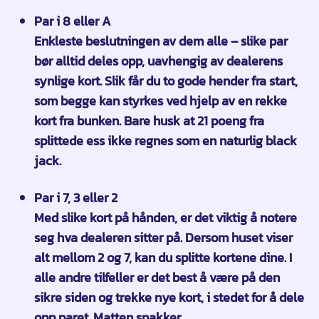
Par i 8 eller A
Enkleste beslutningen av dem alle – slike par
bør alltid deles opp, uavhengig av dealerens
synlige kort. Slik får du to gode hender fra start,
som begge kan styrkes ved hjelp av en rekke
kort fra bunken. Bare husk at 21 poeng fra
splittede ess ikke regnes som en naturlig black
jack.
Par i 7, 3 eller 2
Med slike kort på hånden, er det viktig å notere
seg hva dealeren sitter på. Dersom huset viser
alt mellom 2 og 7, kan du splitte kortene dine. I
alle andre tilfeller er det best å være på den
sikre siden og trekke nye kort, i stedet for å dele
opp paret. Matten snakker.