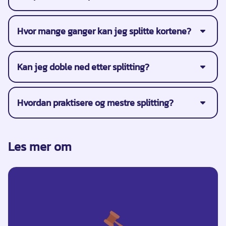
Hvor mange ganger kan jeg splitte kortene?
Kan jeg doble ned etter splitting?
Hvordan praktisere og mestre splitting?
Les mer om