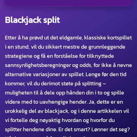
Blackjack split
Etter å ha prøvd ut det eldgamle, klassiske kortspillet
i en stund, vil du sikkert mestre de grunnleggende
strategiene og få en forståelse for tilknyttede
sannsynlighetsberegninger og odds, for ikke å nevne
alternative variasjoner av spillet. Lenge før den tid
kommer, vil du derimot støte på splitting –
muligheten til å dele opp hånden din i to og spille
videre med to uavhengige hender. Ja, dette er en
urokkelig del av blackjack, og i denne artikkelen vil
vi fortelle deg nøyaktig hvordan og hvorfor du
splitter hendene dine. Er det smart? Lønner det seg?