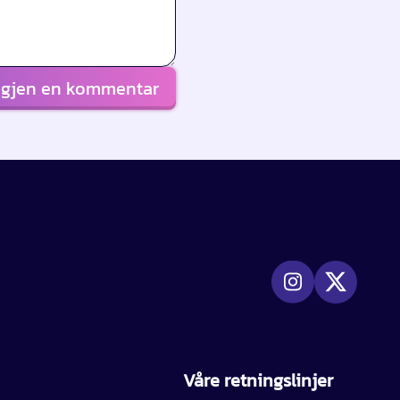
igjen en kommentar
Våre retningslinjer