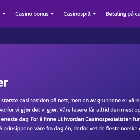
o
Casino bonus
Casinospill
Betaling på c
er
største casinosiden på nett, men en av grunnene er våre 
hvorfor vi gjør det vi gjør. Våre lesere får alltid den mes
este dag. For å finne ut hvordan Casinospesialisten fung
på prinsippene våre fra dag én, derfor vet de fleste norsk