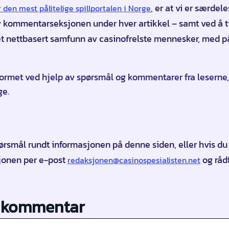
, er at vi er særdel
 den mest pålitelige spillportalen i Norge
 av kommentarseksjonen under hver artikkel – samt ved å t
et nettbasert samfunn av casinofrelste mennesker, med p
formet ved hjelp av spørsmål og kommentarer fra leserne
ge.
spørsmål rundt informasjonen på denne siden, eller hvis d
sjonen per e-post
og råd
redaksjonen@casinospesialisten.net
n kommentar