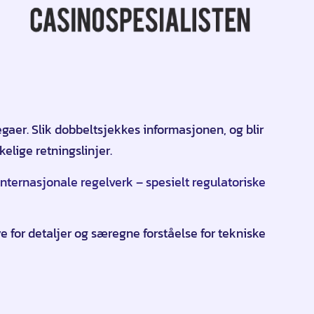
legaer. Slik dobbeltsjekkes informasjonen, og blir
elige retningslinjer.
nternasjonale regelverk – spesielt regulatoriske
e for detaljer og særegne forståelse for tekniske