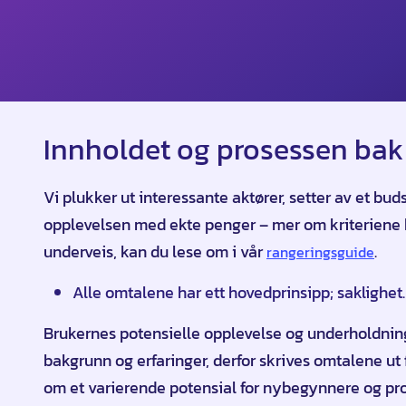
Innholdet og prosessen bak
Vi plukker ut interessante aktører, setter av et bud
opplevelsen med ekte penger – mer om kriteriene 
underveis, kan du lese om i vår
.
rangeringsguide
Alle omtalene har ett hovedprinsipp; saklighet. V
Brukernes potensielle opplevelse og underholdningsv
bakgrunn og erfaringer, derfor skrives omtalene u
om et varierende potensial for nybegynnere og prof