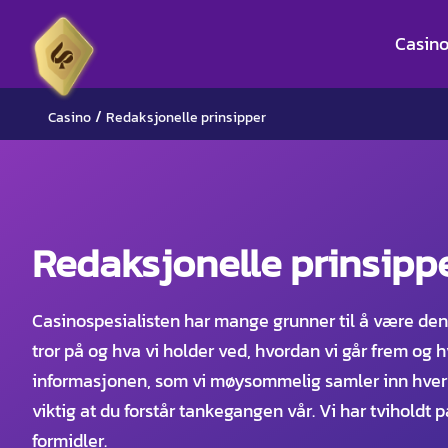
Casin
/
Casino
Redaksjonelle prinsipper
Redaksjonelle prinsipp
Casinospesialisten har mange grunner til å være den 
tror på og hva vi holder ved, hvordan vi går frem og 
informasjonen, som vi møysommelig samler inn hver en
viktig at du forstår tankegangen vår. Vi har tviholdt 
formidler.