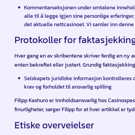
Kommentarseksjonen under omtalene inneholder
alle til å legge igjen sine personlige erfarin
det aktuelle nettcasinoet. Vi samler inn denne
Protokoller for faktasjekkin
Hver gang en av skribentene skriver ferdig en ny art
enten bekreftet eller justert. Grundig faktasjekkin
Selskapets juridiske informasjon kontrolleres 
krav og forholdet til ansvarlig spilling.
Filipp Kashuro er innholdsansvarlig hos Casinospesi
finurligheter, sørger Filipp for at hver artikkel er t
Etiske overveielser