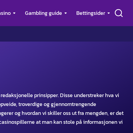
asino
Gambling guide
Bettingsider
redaksjonelle prinsipper. Disse understreker hva vi
t oppveide, troverdige og gjennomtrengende
erer og hvordan vi skiller oss ut fra mengden, er det
e casinospillerne at man kan stole på informasjonen vi