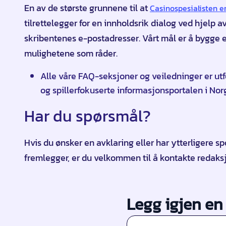
En av de største grunnene til at
Casinospesialisten er
tilrettelegger for en innholdsrik dialog ved hjelp
skribentenes e-postadresser. Vårt mål er å bygge 
mulighetene som råder.
Alle våre FAQ-seksjoner og veiledninger er ut
og spillerfokuserte informasjonsportalen i Nor
Har du spørsmål?
Hvis du ønsker en avklaring eller har ytterligere 
fremlegger, er du velkommen til å kontakte redak
Legg igjen e