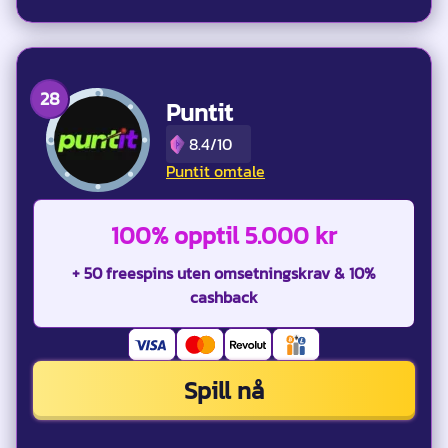
Puntit
8.4/10
Puntit omtale
100% opptil 5.000 kr
+ 50 freespins uten omsetningskrav & 10%
cashback
Spill nå