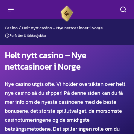
/
Casino
Helt nytt casino – Nye nettcasinoer i Norge
Forfatter & faktasjekker
Helt nytt casino – Nye
nettcasinoer i Norge
Nye casino utgis ofte. Vi holder oversikten over helt
nye casino så du slipper! På denne siden kan du få
mer info om de nyeste casinoene med de beste
bonusene, det største spillutvalget, de morsomste
casinoturneringene og de smidigste
betalingsmetodene. Det spiller ingen rolle om du