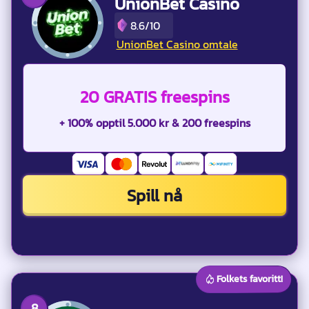
UnionBet Casino
8.6/10
UnionBet Casino omtale
20 GRATIS freespins
+ 100% opptil 5.000 kr & 200 freespins
Spill nå
Folkets favoritt!