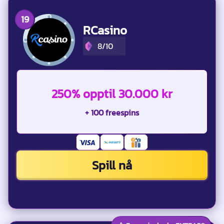
RCasino
8/10
250% opptil 30.000 kr
+ 100 freespins
Spill nå