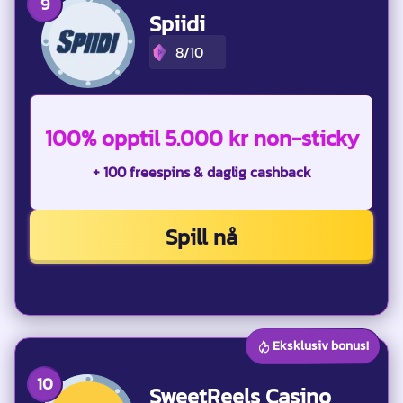
Spiidi
8/10
100% opptil 5.000 kr non-sticky
+ 100 freespins & daglig cashback
Spill nå
Eksklusiv bonus!
SweetReels Casino