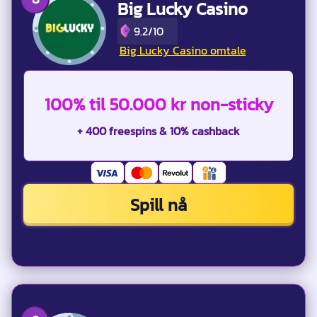
Big Lucky Casino
9.2/10
Big Lucky Casino omtale
100% til 50.000 kr non-sticky
+ 400 freespins & 10% cashback
Spill nå