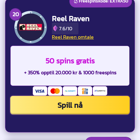
Freespinskode: EXTRA50
Reel Raven
7.6/10
Reel Raven omtale
50 spins gratis
+ 350% opptil 20.000 kr & 1000 freespins
Spill nå