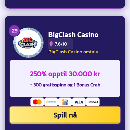
BigClash Casino
7.6/10
BigClash Casino omtale
250% opptil 30.000 kr
+ 300 gratisspinn og 1 Bonus Crab
Spill nå