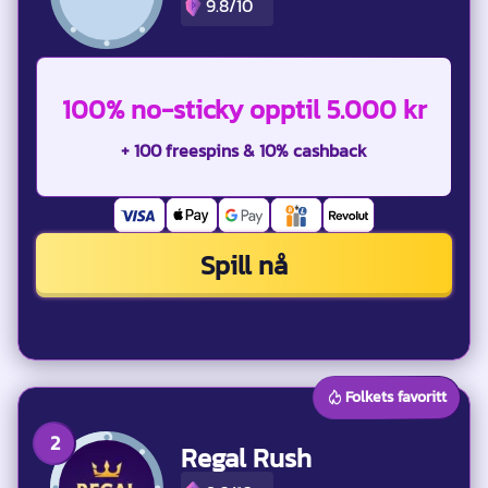
9.8/10
100% no-sticky opptil 5.000 kr
+ 100 freespins & 10% cashback
Spill nå
Folkets favoritt
Regal Rush