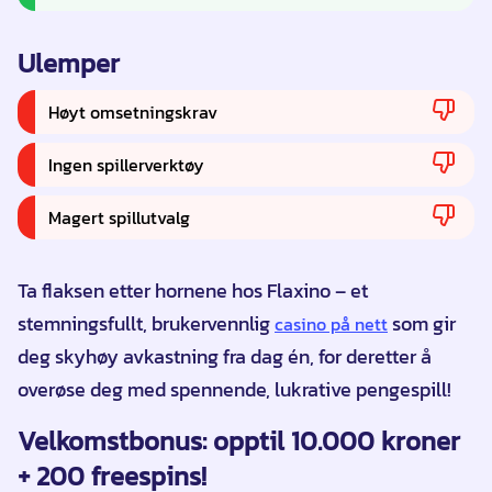
Ulemper
Høyt omsetningskrav
Ingen spillerverktøy
Magert spillutvalg
Ta flaksen etter hornene hos Flaxino – et
stemningsfullt, brukervennlig
som gir
casino på nett
deg skyhøy avkastning fra dag én, for deretter å
overøse deg med spennende, lukrative pengespill!
Velkomstbonus: opptil 10.000 kroner
+ 200 freespins!