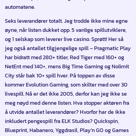
automatene.
Seks leverandører totalt. Jeg trodde ikke mine egne
øyne, når listen dukket opp. 5 vanlige spillutviklere,
og 1 selskap som leverer live casino. Sprøtt! Her så
jeg også antallet tilgjengelige spill – Pragmatic Play
har bidratt med 280+ titler, Red Tiger med 160+ og
NetEnt med 140+, mens Big Time Gaming og Nolimit
City står bak 10+ spill hver. På toppen av disse
kommer Evolution Gaming, som skilter med over 30
livespill. Nå er det ikke 2005, derfor kan jeg ikke se
meg nøyd med denne listen. Hva stopper aktøren fra
å utvide antallet leverandører? Hvorfor har de ikke
inkludert pengespill fra ELK Studios? Quickspin,
Blueprint, Habanero, Yggdrasil, Play’n GO og Games