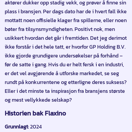
aktører dukker opp stadig vekk, og prøver å finne sin
plass i bransjen. Per dags dato har de i hvert fall ikke
mottatt noen offisielle klager fra spillerne, eller noen
bøter fra tilsynsmyndigheten. Positivt nok, men
usikkert hvordan det går i fremtiden. Det jeg derimot
ikke forstår i det hele tatt, er hvorfor GP Holding B.V.
ikke gjorde grundigere undersøkelser på forhånd –
før de satte i gang. Hvis du er helt fersk i en industri,
er det vel avgjørende å utforske markedet, se seg
rundt på konkurrentene og etterligne deres suksess?
Eller i det minste ta inspirasjon fra bransjens største
og mest vellykkede selskap?
Historien bak Flaxino
Grunnlagt
: 2024