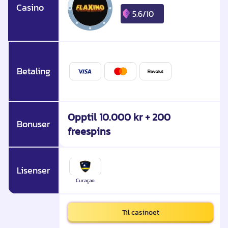
Casino
5.6/10
Betaling
Opptil 10.000 kr + 200
Bonuser
freespins
Lisenser
Curaçao
Til casinoet