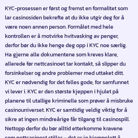
KYC-prosessen er først og fremst en formalitet som
lar casinosiden bekrefte at du ikke utgir deg for å
være noen annen person. Formålet med hele
kontrollen er å motvirke hvitvasking av penger,
derfor bør du ikke henge deg opp i KYC noe særlig.
Ha gjerne alle dokumentene som kreves klare,
allerede før nettcasinoet tar kontakt, så slipper du
forsinkelser og andre problemer med uttaket ditt.
KYC er nødvendig for det felles gode, for samfunnet
vi lever i. KYC er den største kjeppen i hjulet på
planene til utallige kriminelle som prøver å misbruke
casinouniverset. KYC er samtidig veldig viktig for å
sikre at ingen mindreårige får tilgang til casinospill.
Nettopp derfor du bør alltid etterkomme kravene
som nettcasinoet stiller – det er jo kjempelett å