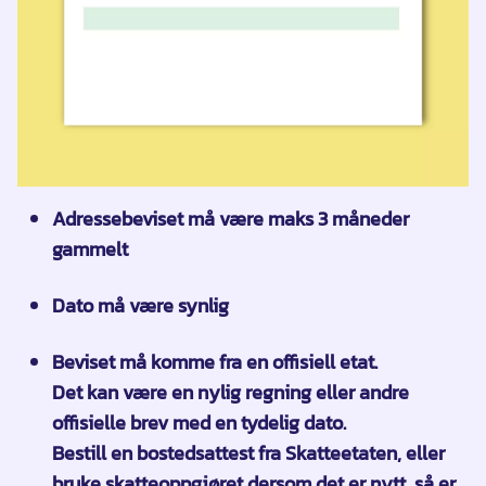
Adressebeviset må være maks 3 måneder
gammelt
Dato må være synlig
Beviset må komme fra en offisiell etat.
Det kan være en nylig regning eller andre
offisielle brev med en tydelig dato.
Bestill en
bostedsattest fra Skatteetaten
, eller
bruke skatteoppgjøret dersom det er nytt, så er