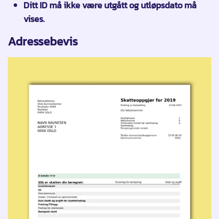
Ditt ID må ikke være utgått og utløpsdato må
vises.
Adressebevis