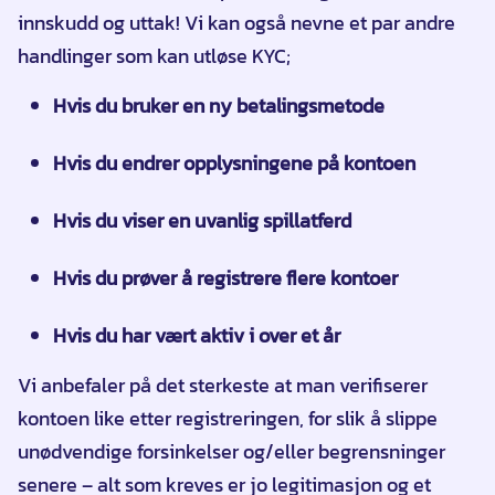
innskudd og uttak! Vi kan også nevne et par andre
handlinger som kan utløse KYC;
Hvis du bruker en ny betalingsmetode
Hvis du endrer opplysningene på kontoen
Hvis du viser en uvanlig spillatferd
Hvis du prøver å registrere flere kontoer
Hvis du har vært aktiv i over et år
Vi anbefaler på det sterkeste at man verifiserer
kontoen like etter registreringen, for slik å slippe
unødvendige forsinkelser og/eller begrensninger
senere – alt som kreves er jo legitimasjon og et