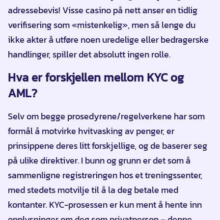
adressebevis! Visse casino på nett anser en tidlig
verifisering som «mistenkelig», men så lenge du
ikke akter å utføre noen uredelige eller bedragerske
handlinger, spiller det absolutt ingen rolle.
Hva er forskjellen mellom KYC og
AML?
Selv om begge prosedyrene/regelverkene har som
formål å motvirke hvitvasking av penger, er
prinsippene deres litt forskjellige, og de baserer seg
på ulike direktiver. I bunn og grunn er det som å
sammenligne registreringen hos et treningssenter,
med stedets motvilje til å la deg betale med
kontanter. KYC-prosessen er kun ment å hente inn
opplysninger om deg som privatperson – denne