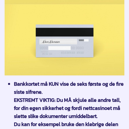
Bankkortet må KUN vise de seks første og de fire
siste sifrene.
EKSTREMT VIKTIG: Du MÅ skjule alle andre tall,
for din egen sikkerhet og fordi nettcasinoet må
slette slike dokumenter umiddelbart.
Du kan for eksempel bruke den klebrige delen