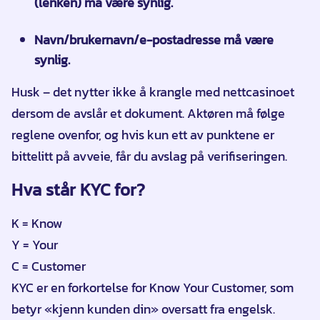
(lenken) må være synlig.
Navn/brukernavn/e-postadresse må være
synlig.
Husk – det nytter ikke å krangle med nettcasinoet
dersom de avslår et dokument. Aktøren må følge
reglene ovenfor, og hvis kun ett av punktene er
bittelitt på avveie, får du avslag på verifiseringen.
Hva står KYC for?
K = Know
Y = Your
C = Customer
KYC er en forkortelse for Know Your Customer, som
betyr «kjenn kunden din» oversatt fra engelsk.