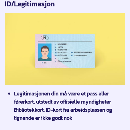
ID/Legitimasjon
Legitimasjonen din må være et pass eller
førerkort, utstedt av offisielle myndigheter
Bibliotekkort, ID-kort fra arbeidsplassen og
lignende er ikke godt nok