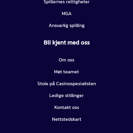
Spillernes rettigheter
MGA
Ansvarlig spilling
Bli kjent med oss
Om oss
Møt teamet
Stole på Casinospesialisten
Ledige stillinger
Kontakt oss
Nettstedskart