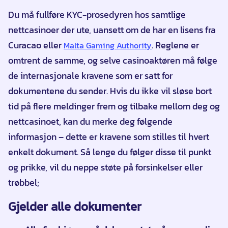
Du må fullføre KYC-prosedyren hos samtlige
nettcasinoer der ute, uansett om de har en lisens fra
Curacao eller
. Reglene er
Malta Gaming Authority
omtrent de samme, og selve casinoaktøren må følge
de internasjonale kravene som er satt for
dokumentene du sender. Hvis du ikke vil sløse bort
tid på flere meldinger frem og tilbake mellom deg og
nettcasinoet, kan du merke deg følgende
informasjon – dette er kravene som stilles til hvert
enkelt dokument. Så lenge du følger disse til punkt
og prikke, vil du neppe støte på forsinkelser eller
trøbbel;
Gjelder alle dokumenter