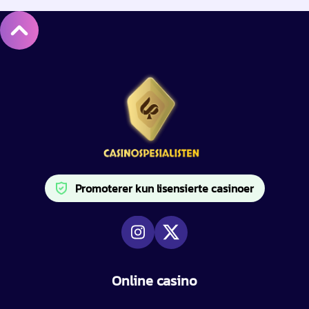
Promoterer kun lisensierte casinoer
Online casino