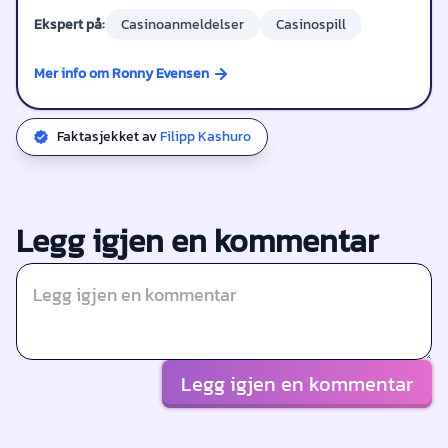
Ekspert på:
Casinoanmeldelser
Casinospill
Mer info om Ronny Evensen
Faktasjekket av
Filipp Kashuro
Legg igjen en kommentar
Legg igjen en kommentar