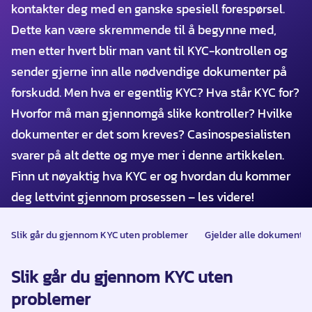
kontakter deg med en ganske spesiell forespørsel.
Dette kan være skremmende til å begynne med,
men etter hvert blir man vant til KYC-kontrollen og
sender gjerne inn alle nødvendige dokumenter på
forskudd. Men hva er egentlig KYC? Hva står KYC for?
Hvorfor må man gjennomgå slike kontroller? Hvilke
dokumenter er det som kreves? Casinospesialisten
svarer på alt dette og mye mer i denne artikkelen.
Finn ut nøyaktig hva KYC er og hvordan du kommer
deg lettvint gjennom prosessen – les videre!
Slik går du gjennom KYC uten problemer
Gjelder alle dokumenter
Slik går du gjennom KYC uten
problemer