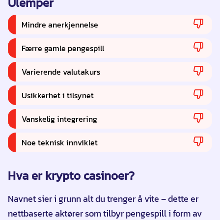
Ulemper
Mindre anerkjennelse
Færre gamle pengespill
Varierende valutakurs
Usikkerhet i tilsynet
Vanskelig integrering
Noe teknisk innviklet
Hva er krypto casinoer?
Navnet sier i grunn alt du trenger å vite – dette er
nettbaserte aktører som tilbyr pengespill i form av