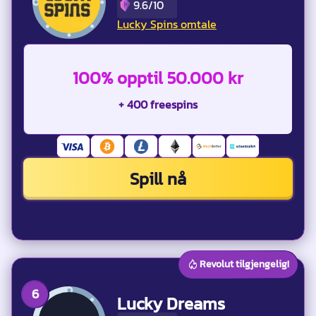
9.6/10
Lucky Spins omtale
100% opptil 50.000 kr
+ 400 freespins
Spill nå
Revolut tilgjengelig!
Lucky Dreams