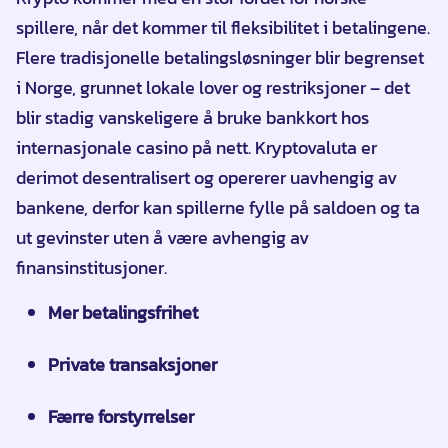
spillere, når det kommer til fleksibilitet i betalingene.
Flere tradisjonelle betalingsløsninger blir begrenset
i Norge, grunnet lokale lover og restriksjoner – det
blir stadig vanskeligere å bruke bankkort hos
internasjonale casino på nett. Kryptovaluta er
derimot desentralisert og opererer uavhengig av
bankene, derfor kan spillerne fylle på saldoen og ta
ut gevinster uten å være avhengig av
finansinstitusjoner.
Mer betalingsfrihet
Private transaksjoner
Færre forstyrrelser