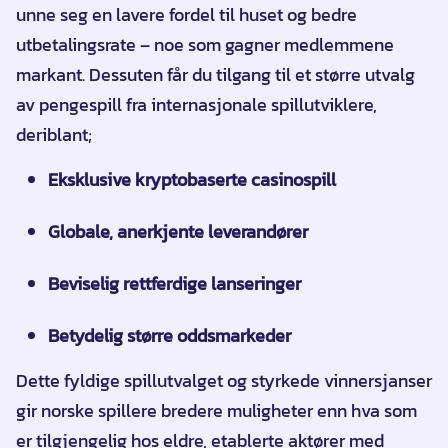
unne seg en lavere fordel til huset og bedre
utbetalingsrate – noe som gagner medlemmene
markant. Dessuten får du tilgang til et større utvalg
av pengespill fra internasjonale spillutviklere,
deriblant;
Eksklusive kryptobaserte casinospill
Globale, anerkjente leverandører
Beviselig rettferdige lanseringer
Betydelig større oddsmarkeder
Dette fyldige spillutvalget og styrkede vinnersjanser
gir norske spillere bredere muligheter enn hva som
er tilgjengelig hos eldre, etablerte aktører med