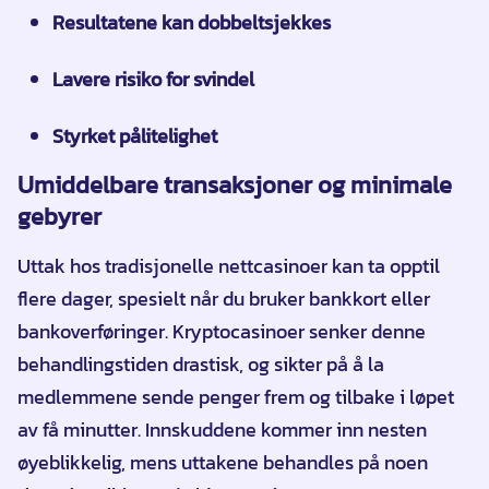
Resultatene kan dobbeltsjekkes
Lavere risiko for svindel
Styrket pålitelighet
Umiddelbare transaksjoner og minimale
gebyrer
Uttak hos tradisjonelle nettcasinoer kan ta opptil
flere dager, spesielt når du bruker bankkort eller
bankoverføringer. Kryptocasinoer senker denne
behandlingstiden drastisk, og sikter på å la
medlemmene sende penger frem og tilbake i løpet
av få minutter. Innskuddene kommer inn nesten
øyeblikkelig, mens uttakene behandles på noen