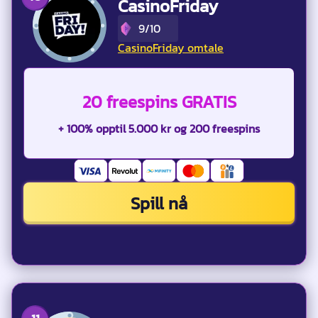
CasinoFriday
9/10
CasinoFriday omtale
20 freespins GRATIS
+ 100% opptil 5.000 kr og 200 freespins
Spill nå