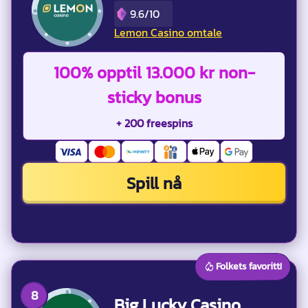
9.6/10
Lemon Casino omtale
100% opptil 13.000 kr non-
sticky bonus
+ 200 freespins
Spill nå
Folkets favoritt!
Big Lucky Casino