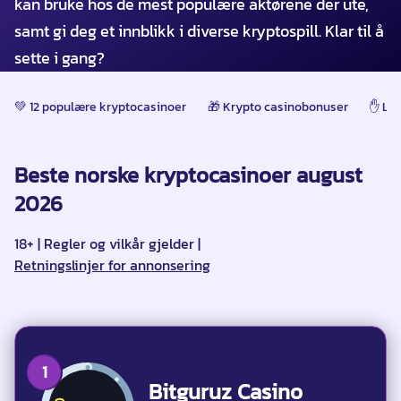
kan bruke hos de mest populære aktørene der ute,
samt gi deg et innblikk i diverse kryptospill. Klar til å
sette i gang?
💚 12 populære kryptocasinoer
🎁 Krypto casinobonuser
✋ Lov
Beste norske kryptocasinoer august
2026
18+ | Regler og vilkår gjelder |
Retningslinjer for annonsering
Bitguruz Casino