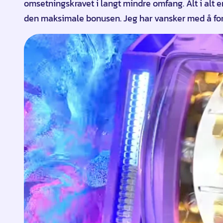
omsetningskravet i langt mindre omfang. Alt i alt 
den maksimale bonusen. Jeg har vansker med å forst