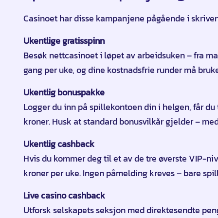
Casinoet har disse kampanjene pågående i skriven
Ukentlige gratisspinn
Besøk nettcasinoet i løpet av arbeidsuken – fra man
gang per uke, og dine kostnadsfrie runder må bruk
Ukentlig bonuspakke
Logger du inn på spillekontoen din i helgen, får du
kroner. Husk at standard bonusvilkår gjelder – med
Ukentlig cashback
Hvis du kommer deg til et av de tre øverste VIP-ni
kroner per uke. Ingen påmelding kreves – bare spil
Live casino cashback
Utforsk selskapets seksjon med direktesendte penge