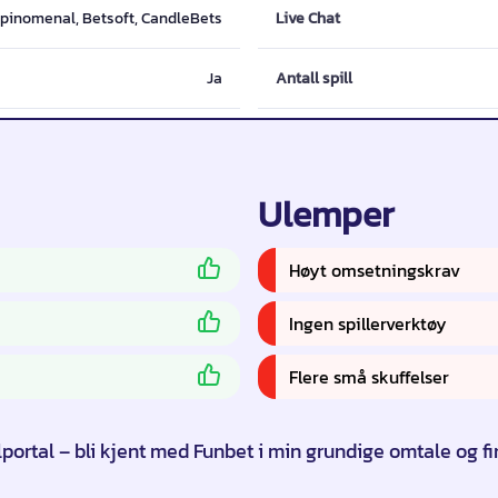
Live Chat
pinomenal, Betsoft, CandleBets
Antall spill
Ja
Ulemper
Høyt omsetningskrav
Ingen spillerverktøy
Flere små skuffelser
portal – bli kjent med Funbet i min grundige omtale og fin