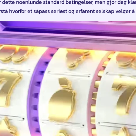
er dette noenlunde standard betingelser, men gjør deg kla
å hvorfor et såpass seriøst og erfarent selskap velger å