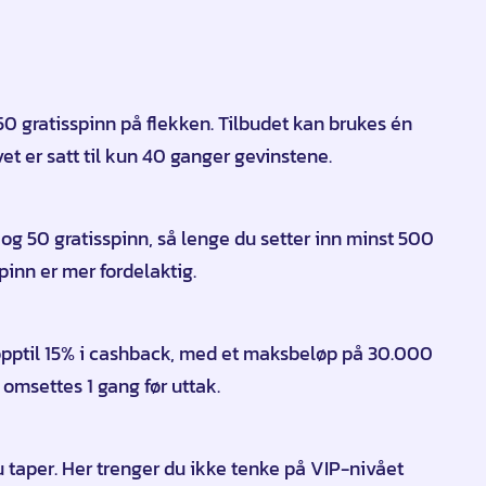
50 gratisspinn på flekken. Tilbudet kan brukes én
 er satt til kun 40 ganger gevinstene.
 og 50 gratisspinn, så lenge du setter inn minst 500
inn er mer fordelaktig.
v opptil 15% i cashback, med et maksbeløp på 30.000
omsettes 1 gang før uttak.
 taper. Her trenger du ikke tenke på VIP-nivået