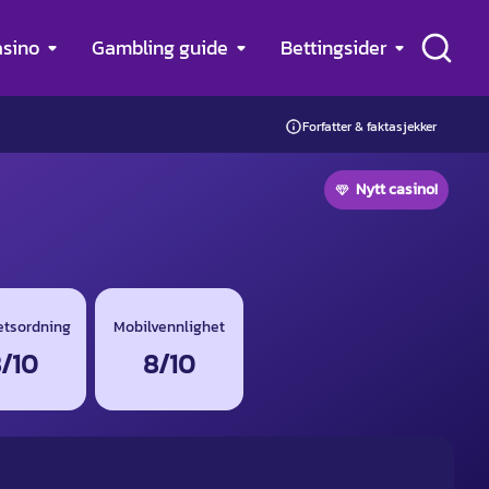
asino
Gambling guide
Bettingsider
Forfatter & faktasjekker
Nytt casino!
tetsordning
Mobilvennlighet
/10
8/10