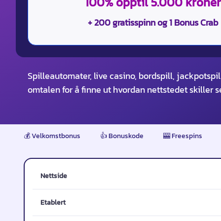
100% opptil 5.000 kroner
+ 200 gratisspinn og 1 Bonus Crab
Spilleautomater, live casino, bordspill, jackpotsp
omtalen for å finne ut hvordan nettstedet skiller s
💰 Velkomstbonus
👍 Bonuskode
🎰 Freespins
Nettside
Etablert