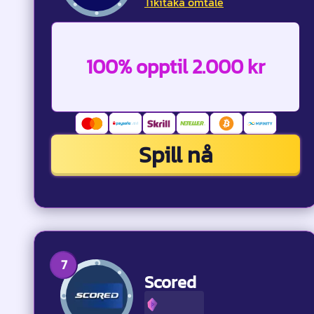
Tikitaka omtale
100% opptil 2.000 kr
Spill nå
Scored