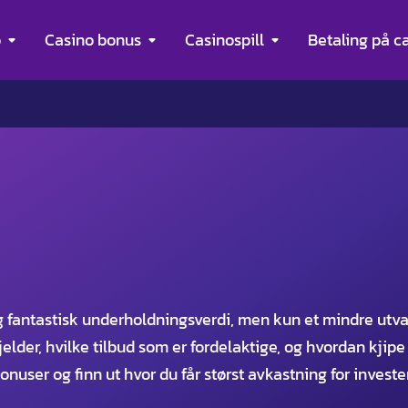
o
Casino bonus
Casinospill
Betaling på c
eg fantastisk underholdningsverdi, men kun et mindre utva
jelder, hvilke tilbud som er fordelaktige, og hvordan kjip
user og finn ut hvor du får størst avkastning for investe