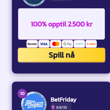
100% opptil 2.500 kr
Spill nå
BetFriday
8.8/10