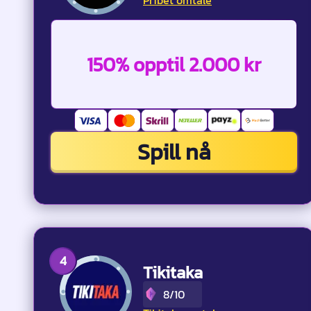
Pribet omtale
150% opptil 2.000 kr
Spill nå
Tikitaka
8/10