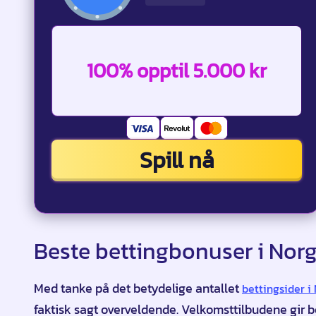
100% opptil 5.000 kr
Spill nå
Beste bettingbonuser i Nor
Med tanke på det betydelige antallet
bettingsider i
faktisk sagt overveldende. Velkomsttilbudene gir be