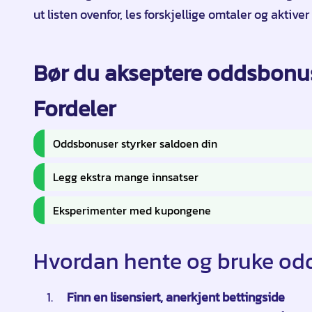
ut listen ovenfor, les forskjellige omtaler og aktiv
Bør du akseptere oddsbonu
Fordeler
Oddsbonuser styrker saldoen din
Legg ekstra mange innsatser
Eksperimenter med kupongene
Hvordan hente og bruke od
Finn en lisensiert, anerkjent bettingside