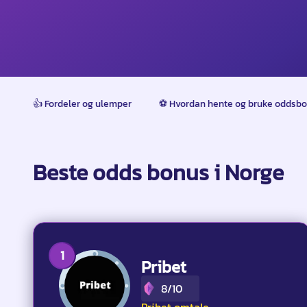
👍 Fordeler og ulemper
⚽️ Hvordan hente og bruke oddsb
Beste odds bonus i Norge
Pribet
8/10