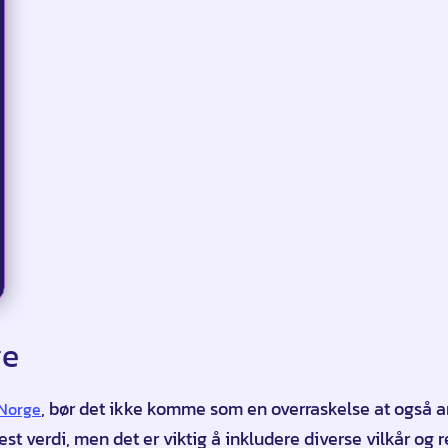
ge
, bør det ikke komme som en overraskelse at også 
 Norge
st verdi, men det er viktig å inkludere diverse vilkår og