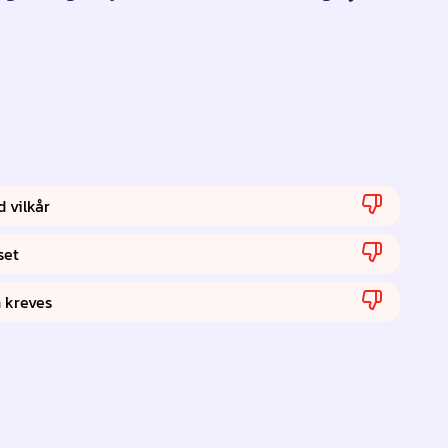
 vilkår
set
 kreves