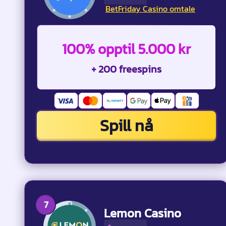
BetFriday Casino omtale
100% opptil 5.000 kr
+ 200 freespins
Spill nå
Lemon Casino