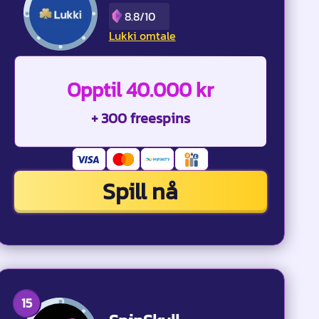
8.8/10
Lukki omtale
Opptil 40.000 kr
+ 300 freespins
Spill nå