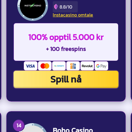
8.8/10
Instacasino omtale
100% opptil 5.000 kr
+ 100 freespins
Spill nå
Boho Casino