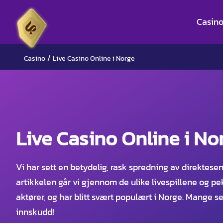
Casin
/
Casino
Live Casino Online i Norge
Live Casino Online i No
Vi har sett en betydelig, rask spredning av direktesen
artikkelen går vi gjennom de ulike livespillene og pe
aktører, og har blitt svært populært i Norge. Mange se
innskudd!