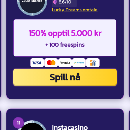
8.6/10
Lucky Dreams omtale
150% opptil 5.000 kr
+ 100 freespins
Spill nå
Instacasino