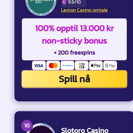
9.6/10
Lemon Casino omtale
100% opptil 13.000 kr
non-sticky bonus
+ 200 freespins
Spill nå
Slotoro Casino