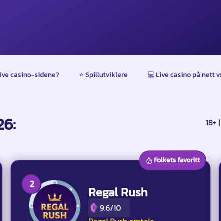
live casino-sidene?
⭐️ Spillutviklere
💻 Live casino på nett 
26:
18+ 
Folkets favoritt
Regal Rush
9.6/10