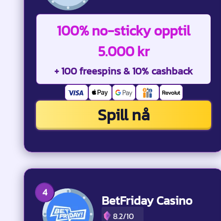
100% no-sticky opptil
5.000 kr
+ 100 freespins & 10% cashback
Spill nå
BetFriday Casino
8.2/10