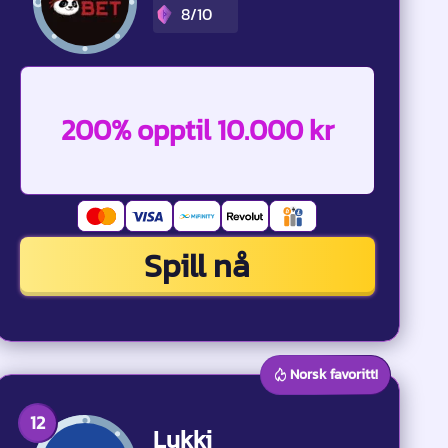
8/10
200% opptil 10.000 kr
Spill nå
Norsk favoritt!
Lukki