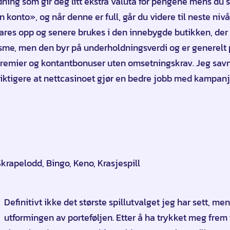
ing som gir deg litt ekstra valuta for pengene mens du sp
onto», og når denne er full, går du videre til neste niv
ares opp og senere brukes i den innebygde butikken, der 
me, men den byr på underholdningsverdi og er generelt pos
e premier og kontantbonuser uten omsetningskrav. Jeg sa
viktigere at nettcasinoet gjør en bedre jobb med kampanj
 Skrapelodd, Bingo, Keno, Krasjespill
Definitivt ikke det største spillutvalget jeg har sett, m
utformingen av porteføljen. Etter å ha trykket meg frem