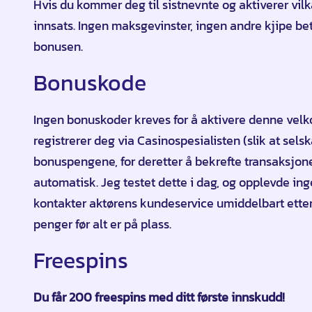
Hvis du kommer deg til sistnevnte og aktiverer vil
innsats. Ingen maksgevinster, ingen andre kjipe be
bonusen.
Bonuskode
Ingen bonuskoder kreves for å aktivere denne velko
registrerer deg via Casinospesialisten (slik at sel
bonuspengene, for deretter å bekrefte transaksjonen 
automatisk. Jeg testet dette i dag, og opplevde ingen
kontakter aktørens kundeservice umiddelbart etter 
penger før alt er på plass.
Freespins
Du får 200 freespins med ditt første innskudd!