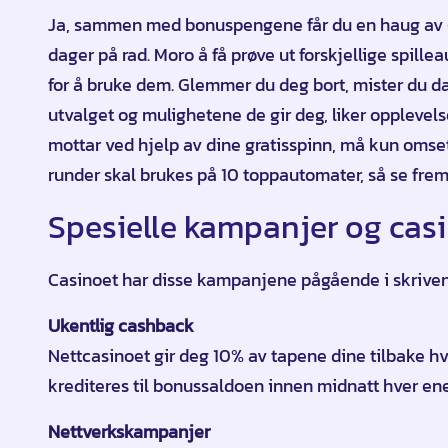
Ja, sammen med bonuspengene får du en haug av gra
dager på rad. Moro å få prøve ut forskjellige spille
for å bruke dem. Glemmer du deg bort, mister du dag
utvalget og mulighetene de gir deg, liker opplevel
mottar ved hjelp av dine gratisspinn, må kun omset
runder skal brukes på 10 toppautomater, så se frem 
Spesielle kampanjer og casi
Casinoet har disse kampanjene pågående i skriven
Ukentlig cashback
Nettcasinoet gir deg 10% av tapene dine tilbake hve
krediteres til bonussaldoen innen midnatt hver en
Nettverkskampanjer