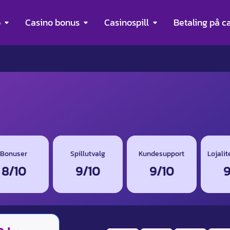
o
Casino bonus
Casinospill
Betaling på c
Bonuser
Spillutvalg
Kundesupport
Lojali
8/10
9/10
9/10
9