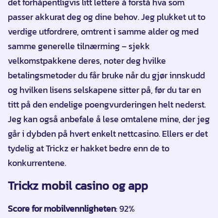
det forhåpentligvis litt lettere å forstå hva som
passer akkurat deg og dine behov. Jeg plukket ut to
verdige utfordrere, omtrent i samme alder og med
samme generelle tilnærming – sjekk
velkomstpakkene deres, noter deg hvilke
betalingsmetoder du får bruke når du gjør innskudd
og hvilken lisens selskapene sitter på, før du tar en
titt på den endelige poengvurderingen helt nederst.
Jeg kan også anbefale å lese omtalene mine, der jeg
går i dybden på hvert enkelt nettcasino. Ellers er det
tydelig at Trickz er hakket bedre enn de to
konkurrentene.
Trickz mobil casino og app
Score for mobilvennligheten
: 92%