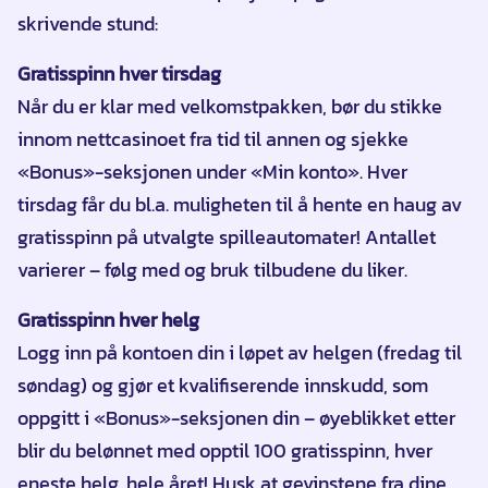
skrivende stund:
Gratisspinn hver tirsdag
Når du er klar med velkomstpakken, bør du stikke
innom nettcasinoet fra tid til annen og sjekke
«Bonus»-seksjonen under «Min konto». Hver
tirsdag får du bl.a. muligheten til å hente en haug av
gratisspinn på utvalgte spilleautomater! Antallet
varierer – følg med og bruk tilbudene du liker.
Gratisspinn hver helg
Logg inn på kontoen din i løpet av helgen (fredag til
søndag) og gjør et kvalifiserende innskudd, som
oppgitt i «Bonus»-seksjonen din – øyeblikket etter
blir du belønnet med opptil 100 gratisspinn, hver
eneste helg, hele året! Husk at gevinstene fra dine