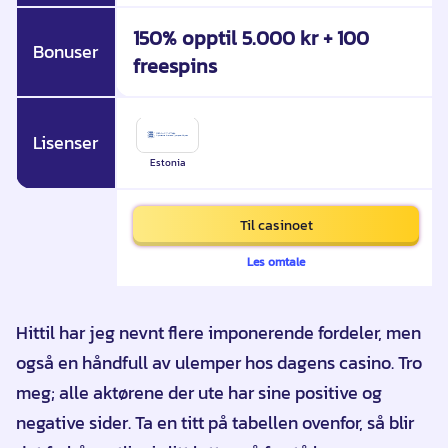
150% opptil 5.000 kr + 100
Bonuser
freespins
Lisenser
Estonia
Til casinoet
Les omtale
Hittil har jeg nevnt flere imponerende fordeler, men
også en håndfull av ulemper hos dagens casino. Tro
meg; alle aktørene der ute har sine positive og
negative sider. Ta en titt på tabellen ovenfor, så blir