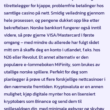
tilrettelegger for kjappe, problemfrie betalinger hos
samtlige casino på nett. Smidig veiledning gjennom
hele prosessen, og pengene dukket opp like etter
bekreftelsen. Norske bankkort fungerer også inntil
videre, så prøv gjerne VISA/Mastercard i første
omgang – med mindre du allerede har fulgt rådet
mitt om å skaffe deg en konto i utlandet, f.eks. hos
N26 eller Revolut. Et annet alternativ er den
populære e-lommeboken MiFinity, som brukes av
utallige norske spillere. Perfekt for deg som
planlegger å prøve ut flere forskjellige nettcasinoer i
den nærmeste fremtiden. Kryptovaluta er en annen
mulighet; kjøp digitale mynter hos en lisensiert
kryptobørs som Binance og send dem til
spillesaldoen din, med minimale gebyrer og skyhøy