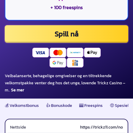
+ 100 freespins
Spill nå
Velbalanserte, behagelige omgivelser og en tiltrekkende
velkomstpakke venter deg hos det unge, lovende Trickz Casino –
m
..
Se mer
💰 Velkomstbonus
👍 Bonuskode
🎰 Freespins
🤑 Spesiell
Nettside
https://trickz11.com/no