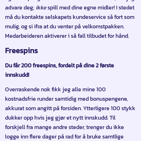
advare deg;
ikke
spill med dine egne midler! I stedet
må du kontakte selskapets kundeservice så fort som
mulig, og si ifra at du venter på velkomstpakken.
Medarbeideren aktiverer i så fall tilbudet for hånd.
Freespins
Du får 200 freespins, fordelt på dine 2 første
innskudd!
Overraskende nok fikk jeg alle mine 100
kostnadsfrie runder samtidig med bonuspengene,
akkurat som angitt på forsiden. Ytterligere 100 stykk
dukker opp hvis jeg gjør et nytt innskudd. Til
forskjell fra mange andre steder, trenger du ikke
logge inn flere dager på rad for å bruke samtlige