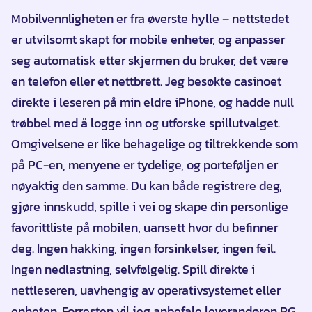
Mobilvennligheten er fra øverste hylle – nettstedet
er utvilsomt skapt for mobile enheter, og anpasser
seg automatisk etter skjermen du bruker, det være
en telefon eller et nettbrett. Jeg besøkte casinoet
direkte i leseren på min eldre iPhone, og hadde null
trøbbel med å logge inn og utforske spillutvalget.
Omgivelsene er like behagelige og tiltrekkende som
på PC-en, menyene er tydelige, og porteføljen er
nøyaktig den samme. Du kan både registrere deg,
gjøre innskudd, spille i vei og skape din personlige
favorittliste på mobilen, uansett hvor du befinner
deg. Ingen hakking, ingen forsinkelser, ingen feil.
Ingen nedlastning, selvfølgelig. Spill direkte i
nettleseren, uavhengig av operativsystemet eller
enheten. Forresten vil jeg anbefale leverandøren PG