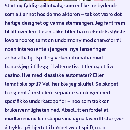
Stort og fyldig spillutvalg, som er like innbydende
som alt annet hos denne aktøren – takket være det
herlige designet og varme stemningen. Jeg fant frem
til litt over fem tusen ulike titler fra markedets største
leverandører, samt en undermeny med snarveier til
noen interessante sjangere; nye lanseringer,
anbefalte hjulspill og videoautomater med
bonuskjøp, i tillegg til alternative titler og et live
casino. Hva med klassiske automater? Eller
tematiske spill? Vel, her ble jeg skuffet. Selskapet
har glemt å inkludere separate samlinger med
spesifikke underkategorier – noe som trekker
brukervennligheten ned. Absolutt en fordel at
medlemmene kan skape sine egne favorittlister (ved
å trykke på hjertet i hjørnet av et spill), men