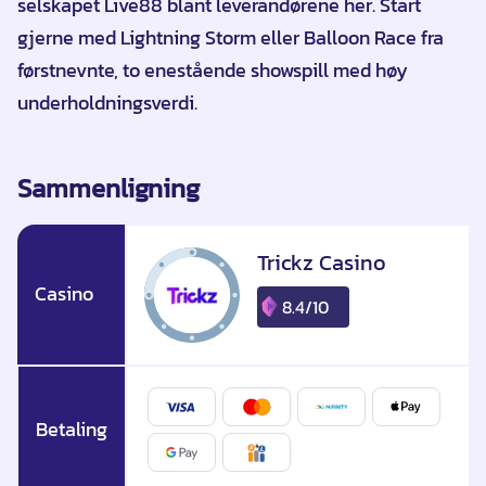
selskapet Live88 blant leverandørene her. Start
gjerne med Lightning Storm eller Balloon Race fra
førstnevnte, to enestående showspill med høy
underholdningsverdi.
Sammenligning
Trickz Casino
Casino
8.4/10
Betaling