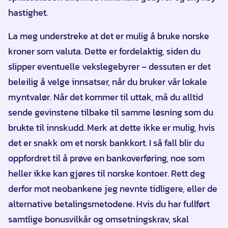
hastighet.
La meg understreke at det er mulig å bruke norske
kroner som valuta. Dette er fordelaktig, siden du
slipper eventuelle vekslegebyrer – dessuten er det
beleilig å velge innsatser, når du bruker vår lokale
myntvalør. Når det kommer til uttak, må du alltid
sende gevinstene tilbake til samme løsning som du
brukte til innskudd. Merk at dette ikke er mulig, hvis
det er snakk om et norsk bankkort. I så fall blir du
oppfordret til å prøve en bankoverføring, noe som
heller ikke kan gjøres til norske kontoer. Rett deg
derfor mot neobankene jeg nevnte tidligere, eller de
alternative betalingsmetodene. Hvis du har fullført
samtlige bonusvilkår og omsetningskrav, skal