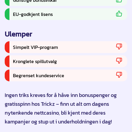
Gunstige bonusvilkår
EU-godkjent lisens
Ulemper
Simpelt VIP-program
Kronglete spillutvalg
Begrenset kundeservice
Ingen triks kreves for å håve inn bonuspenger og
gratisspinn hos Trickz – finn ut alt om dagens
nytenkende nettcasino, bli kjent med deres
kampanjer og stup ut i underholdningen i dag!