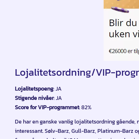
Lojalitetsordning/VIP-prog
Lojalitetspoeng
: JA
Stigende nivåer
: JA
Score for VIP-programmet
: 82%
De har en ganske vanlig lojalitetsordning gående, m
interessant. Sølv-Barz, Gull-Barz, Platinum-Barz o