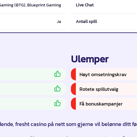
Live Chat
Gaming (BTG), Blueprint Gaming
Antall spill
Ja
Ulemper
Høyt omsetningskrav
Rotete spillutvalg
Få bonuskampanjer
ydende, fresht casino på nett som gjerne vil belønne ditt