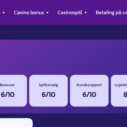
o
Casino bonus
Casinospill
Betaling på c
Bonuser
Spillutvalg
Kundesupport
Lojali
6/10
6/10
6/10
8