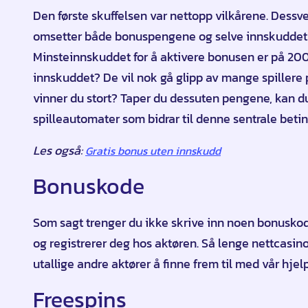
Den første skuffelsen var nettopp vilkårene. Dessver
omsetter både bonuspengene og selve innskuddet 40
Minsteinnskuddet for å aktivere bonusen er på 200
innskuddet? De vil nok gå glipp av mange spillere
vinner du stort? Taper du dessuten pengene, kan d
spilleautomater som bidrar til denne sentrale beti
Les også:
Gratis bonus uten innskudd
Bonuskode
Som sagt trenger du ikke skrive inn noen bonuskode
og registrerer deg hos aktøren. Så lenge nettcasinoe
utallige andre aktører å finne frem til med vår hjel
Freespins