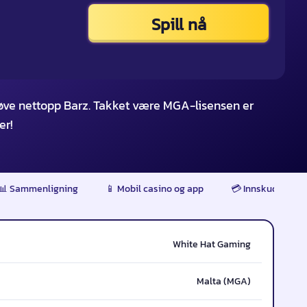
Spill nå
 prøve nettopp Barz. Takket være MGA-lisensen er
er!
📊 Sammenligning
📱 Mobil casino og app
💳 Innskudd og u
White Hat Gaming
Malta (MGA)