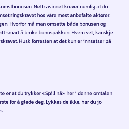
velkomstbonusen. Nettcasinoet krever nemlig at du
setningskravet hos våre mest anbefalte aktører.
ningen. Hvorfor må man omsette både bonusen og
tsatt smart å bruke bonuspakken. Hvem vet, kanskje
kravet. Husk forresten at det kun er innsatser på
te er at du trykker «Spill nå» her i denne omtalen
rste for å glede deg. Lykkes de ikke, har du jo
s.