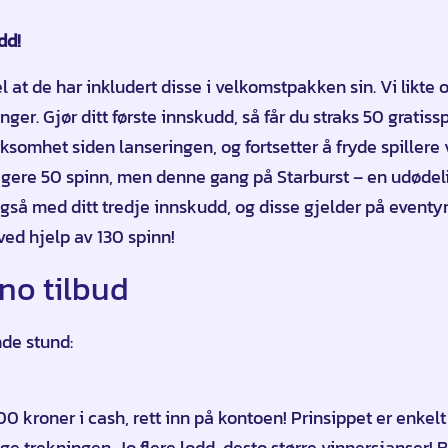
dd!
el at de har inkludert disse i velkomstpakken sin. Vi likte 
nger. Gjør ditt første innskudd, så får du straks 50 grati
ksomhet siden lanseringen, og fortsetter å fryde spiller
rligere 50 spinn, men denne gang på Starburst – en udødel
 også med ditt tredje innskudd, og disse gjelder på eventy
ed hjelp av 130 spinn!
no tilbud
de stund:
0 kroner i cash, rett inn på kontoen! Prinsippet er enkelt 
ige trekningen. Jo flere lodd, desto større vinnersjanser! B