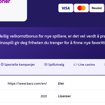
oner
deilig velkomstbonus for nye spillere, er det vel verdt å
ospill gir deg friheten du trenger for å finne nye favoritt
🤑 Spesielle kampanjer
🎲 Spillutvalg
👉 Live casino
Eier
https://www.barz.com/en/
Lisenser
2021