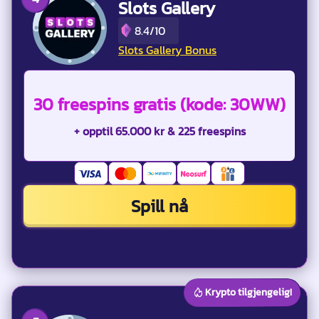
Slots Gallery
8.4/10
Slots Gallery Bonus
30 freespins gratis (kode: 30WW)
+ opptil 65.000 kr & 225 freespins
Spill nå
Krypto tilgjengelig!