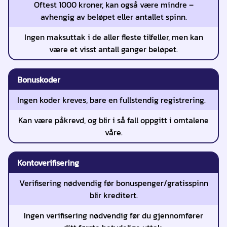
Oftest 1000 kroner, kan også være mindre –
avhengig av beløpet eller antallet spinn.
Ingen maksuttak i de aller fleste tilfeller, men kan
være et visst antall ganger beløpet.
Bonuskoder
Ingen koder kreves, bare en fullstendig registrering.
Kan være påkrevd, og blir i så fall oppgitt i omtalene
våre.
Kontoverifisering
Verifisering nødvendig før bonuspenger/gratisspinn
blir kreditert.
Ingen verifisering nødvendig før du gjennomfører