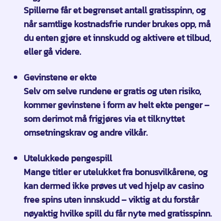
Spillerne får et begrenset antall gratisspinn, og
når samtlige kostnadsfrie runder brukes opp, må
du enten gjøre et innskudd og aktivere et tilbud,
eller gå videre.
Gevinstene er ekte
Selv om selve rundene er gratis og uten risiko,
kommer gevinstene i form av helt ekte penger –
som derimot må frigjøres via et tilknyttet
omsetningskrav og andre vilkår.
Utelukkede pengespill
Mange titler er utelukket fra bonusvilkårene, og
kan dermed ikke prøves ut ved hjelp av
casino
free spins uten innskudd
– viktig at du forstår
nøyaktig hvilke spill du får nyte med gratisspinn.