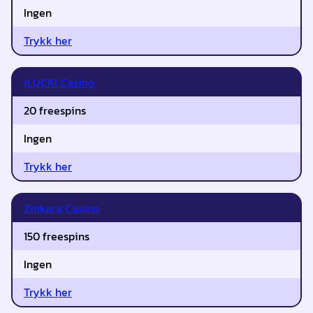
Ingen
Trykk her
iLUCKI Casino
20 freespins
Ingen
Trykk her
Zinkara Casino
150 freespins
Ingen
Trykk her