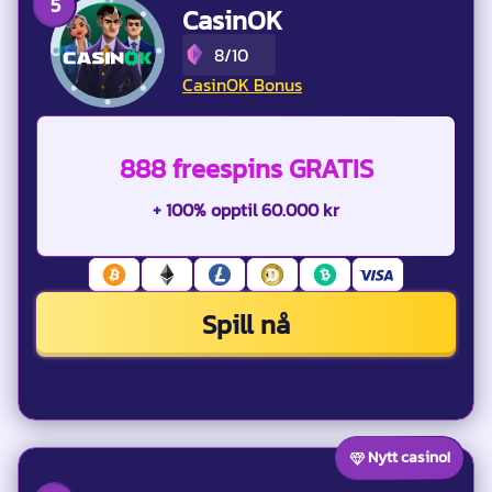
CasinOK
8/10
CasinOK Bonus
888 freespins GRATIS
+ 100% opptil 60.000 kr
Spill nå
Nytt casino!