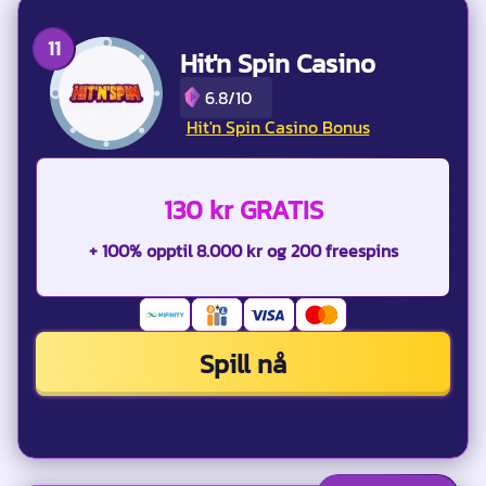
Hit'n Spin Casino
6.8/10
Hit'n Spin Casino Bonus
130 kr GRATIS
+ 100% opptil 8.000 kr og 200 freespins
Spill nå