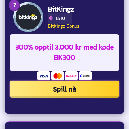
BitKingz
8/10
BitKingz Bonus
300% opptil 3.000 kr med kode
BK300
Spill nå