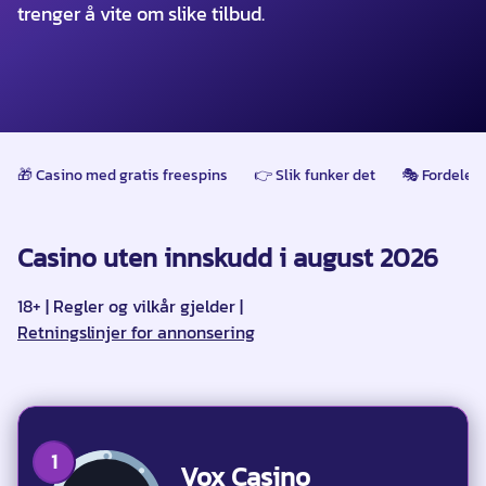
trenger å vite om slike tilbud.
🎁 Casino med gratis freespins
👉 Slik funker det
🎭 Fordeler
Casino uten innskudd i august 2026
18+ | Regler og vilkår gjelder |
Retningslinjer for annonsering
Vox Casino