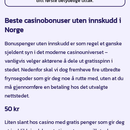
ditt første betydelige uttak.
Beste casinobonuser uten innskudd i
Norge
Bonuspenger uten innskudd er som regel et ganske
sjeldent syn i det moderne casinouniverset –
vanligvis velger aktørene å dele ut gratisspinn i
stedet. Nedenfor skal vi dog fremheve fire utbredte
frynsegoder som gir deg noe å rutte med, uten at du
må gjennomføre en betaling hos det utvalgte
nettstedet.
50 kr
Liten slant hos
casino med gratis penger
som gir deg