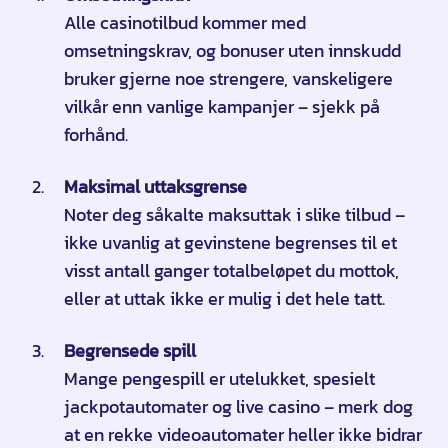
Alle casinotilbud kommer med
omsetningskrav, og bonuser uten innskudd
bruker gjerne noe strengere, vanskeligere
vilkår enn vanlige kampanjer – sjekk på
forhånd.
Maksimal uttaksgrense
Noter deg såkalte maksuttak i slike tilbud –
ikke uvanlig at gevinstene begrenses til et
visst antall ganger totalbeløpet du mottok,
eller at uttak ikke er mulig i det hele tatt.
Begrensede spill
Mange pengespill er utelukket, spesielt
jackpotautomater og live casino – merk dog
at en rekke videoautomater heller ikke bidrar