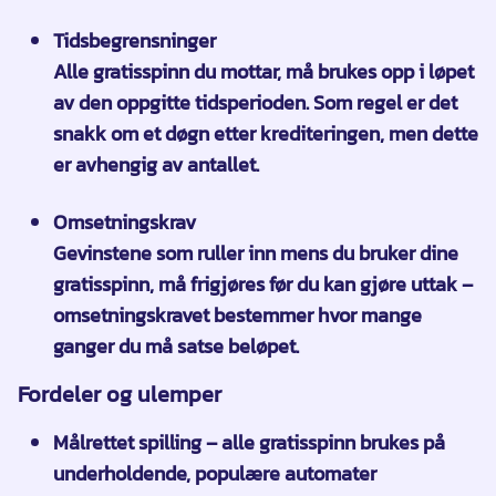
Tidsbegrensninger
Alle gratisspinn du mottar, må brukes opp i løpet
av den oppgitte tidsperioden. Som regel er det
snakk om et døgn etter krediteringen, men dette
er avhengig av antallet.
Omsetningskrav
Gevinstene som ruller inn mens du bruker dine
gratisspinn, må frigjøres før du kan gjøre uttak –
omsetningskravet bestemmer hvor mange
ganger du må satse beløpet.
Fordeler og ulemper
Målrettet spilling
– alle gratisspinn brukes på
underholdende, populære automater