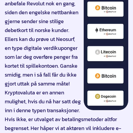
anbefale Revolut nok en gang,
siden den engelske nettbanken
gjerne sender sine stilige
debetkort til norske kunder.
Ellers kan du prøve ut Neosurf,
en type digitale verdikuponger
som lar deg overføre penger fra
kortet til spillekontoen. Ganske
smidig, men i så fall får du ikke
gjort uttak på samme måte!
Kryptovaluta er en annen
mulighet, hvis du nå har satt deg
inn i denne typen transaksjoner.
Hvis ikke, er utvalget av betalingsmetoder altfor
begrenset. Her håper vi at aktøren vil inkludere e-