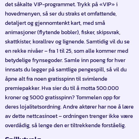
det såkalte VIP-programmet. Trykk på «VIP» i
hovedmenyen, så ser du straks et omfattende,
detaljert og gjennomtenkt kart, med små
animasjoner (flytende bobler), fisker, skipsvrak,
skattkister, korallrev og lignende. Samtidig vil du se
en rekke nivåer – fra 1 til 25, som alle kommer med
betydelige frynsegoder. Samle inn poeng for hver
innsats du legger på samtlige pengespill, så vil du
åpne alt fra noen gratisspinn til svimlende
premiepakker. Hva sier du til å motta 500.000
kroner og 5000 gratisspinn? Tommelen opp for
deres lojalitetsordning. Andre aktører har noe å lære
av dette nettcasinoet – ordningen trenger ikke være
overdådig, så lenge den er tiltrekkende forståelig.