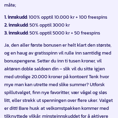
måte;
1. innskudd
: 100% opptil 10.000 kr + 100 freespins
2. innskudd
: 50% opptil 3000 kr
3. innskudd
: 50% opptil 5000 kr + 50 freespins
Ja, den aller første bonusen er helt klart den største,
og en haug av gratisspinn vil rulle inn samtidig med
bonuspengene. Setter du inn ti tusen kroner, vil
aktøren doble saldoen din – slik vil du sitte igjen
med utrolige 20.000 kroner på kontoen! Tenk hvor
mye man kan utrette med slike summer? Utforsk
spillutvalget, finn nye favoritter, vær vågal og sløs
litt, eller strekk ut spenningen over flere uker. Valget
er ditt! Bare husk at velkomstpakken kommer med
tilknyttede vilkår: minsteinnskuddet for å aktivere