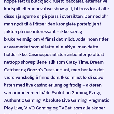
hoppe rett til blackjack, rulett, baccarat, alternative
kortspill eller innovative showspill, til tross for at alle
disse sjangerne er på plass i oversikten. Dermed blir
man nødt til å fråtse i den kronglete porteføljen i
jakten på noe interessant – ikke særlig
brukervennlig, om vi får si det mildt. Joda, noen titler
er øremerket som «Hett» elle «Ny», men dette
holder ikke. Casinospesialisten anbefaler jo oftest
nettopp showspillene, slik som Crazy Time, Dream
Catcher og Gonzo’s Treasur Hunt, men her kan det
være vanskelig å finne dem. Ikke minst fordi selve
listen med live casino er lang og frodig – aktøren
samarbeider med både Evolution Gaming, Ezugi,
Authentic Gaming, Absolute Live Gaming, Pragmatic
Play Live, VIVO Gaming og TVBet, som alle skaper