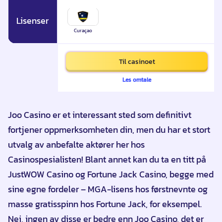
Lisenser
Curaçao
Til casinoet
Les omtale
Joo Casino er et interessant sted som definitivt
fortjener oppmerksomheten din, men du har et stort
utvalg av anbefalte aktører her hos
Casinospesialisten! Blant annet kan du ta en titt på
JustWOW Casino og Fortune Jack Casino, begge med
sine egne fordeler – MGA-lisens hos førstnevnte og
masse gratisspinn hos Fortune Jack, for eksempel.
Nei, ingen av disse er bedre enn Joo Casino, det er