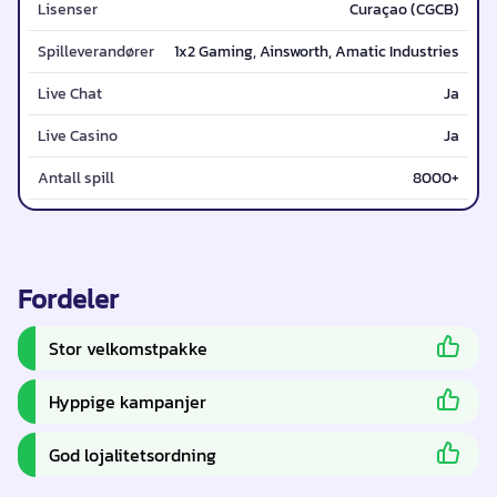
Lisenser
Curaçao (CGCB)
Spilleverandører
1x2 Gaming, Ainsworth, Amatic Industries
Live Chat
Ja
Live Casino
Ja
Antall spill
8000+
Fordeler
Stor velkomstpakke
Hyppige kampanjer
God lojalitetsordning