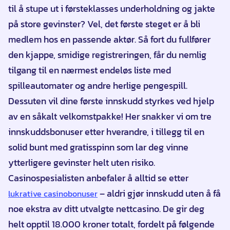
til å stupe ut i førsteklasses underholdning og jakte
på store gevinster? Vel, det første steget er å bli
medlem hos en passende aktør. Så fort du fullfører
den kjappe, smidige registreringen, får du nemlig
tilgang til en nærmest endeløs liste med
spilleautomater og andre herlige pengespill.
Dessuten vil dine første innskudd styrkes ved hjelp
av en såkalt velkomstpakke! Her snakker vi om tre
innskuddsbonuser etter hverandre, i tillegg til en
solid bunt med gratisspinn som lar deg vinne
ytterligere gevinster helt uten risiko.
Casinospesialisten anbefaler å alltid se etter
– aldri gjør innskudd uten å få
lukrative casinobonuser
noe ekstra av ditt utvalgte nettcasino. De gir deg
helt opptil 18.000 kroner totalt, fordelt på følgende