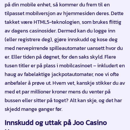
på din mobile enhet, så kommer du frem til en
tilpasset mobilversjon av hjemmesiden deres. Dette
takket være HTML5-teknologien, som brukes flittig
av dagens casinosider. Dermed kan du logge inn
(eller registrere deg), gjøre innskudd og kose deg
med nervepirrende spilleautomater uansett hvor du
er. Eller tiden på døgnet, for den saks skyld. Flere
tusen titler er på plass i mobilcasinoet – inkludert en
haug av fabelaktige jackpotautomater, noe vi ofte
anbefaler å prøve ut. Hvem vet, kanskje stikker du av
med et par millioner kroner mens du venter på
bussen eller sitter på toget? Alt kan skje, og det har
skjedd mange ganger før.
Innskudd og uttak på Joo Casino