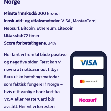
Norge
Minste innskudd:
200 kroner
Innskudd- og uttaksmetoder:
VISA, MasterCard,
Neosurf, Bitcoin, Ethereum, Litecoin
Uttakstid:
72 timer
Score for betalingene:
84%
Her fant vi frem til både positive
og negative sider. Først kan vi
nevne at nettcasinoet tilbyr
flere ulike betalingsmetoder
som faktisk fungerer i Norge –
hvis ditt vanlige bankkort fra
VISA eller MasterCard blir
avslått. Her vil vi forresten