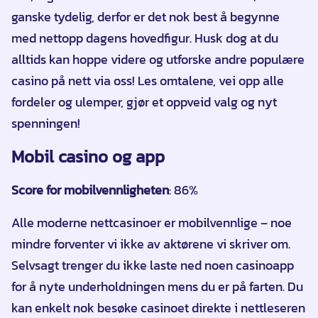
ganske tydelig, derfor er det nok best å begynne
med nettopp dagens hovedfigur. Husk dog at du
alltids kan hoppe videre og utforske andre populære
casino på nett via oss! Les omtalene, vei opp alle
fordeler og ulemper, gjør et oppveid valg og nyt
spenningen!
Mobil casino og app
Score for mobilvennligheten
: 86%
Alle moderne nettcasinoer er mobilvennlige – noe
mindre forventer vi ikke av aktørene vi skriver om.
Selvsagt trenger du ikke laste ned noen casinoapp
for å nyte underholdningen mens du er på farten. Du
kan enkelt nok besøke casinoet direkte i nettleseren