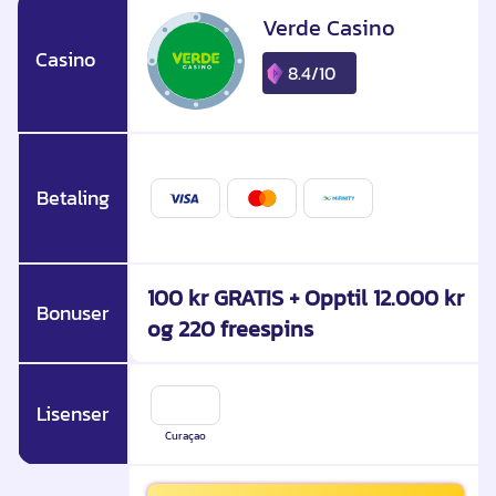
Verde Casino
Casino
8.4/10
Betaling
100 kr GRATIS + Opptil 12.000 kr
Bonuser
og 220 freespins
Lisenser
Curaçao