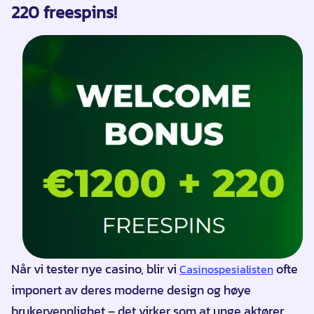
220 freespins!
Når vi tester nye casino, blir vi
ofte
Casinospesialisten
imponert av deres moderne design og høye
brukervennlighet – det virker som at unge aktører