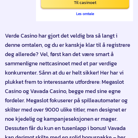
Til casinoet
Les omtale
Verde Casino har gjort det veldig bra så langt i
denne omtalen, og du er kanskje klar til å registrere
deg allerede? Vel, først kan det være smart å
sammenligne nettcasinoet med et par verdige
konkurrenter. Sånn at du er helt sikker! Her har vi
plukket frem to interessante utfordrere: Megaslot
Casino og Vavada Casino, begge med sine egne
fordeler. Megaslot fokuserer på spilleautomater og
skilter med over 9000 ulike titler, men designet er
noe kjedelig og kampanjeseksjonen er mager.
Dessuten får du kun en tusenlapp i bonus! Vavada
kan derimot skilte med en solid bonuspakke – her