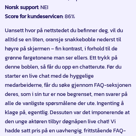
Norsk support
: NEI
Score for kundeservicen
: 86%
Uansett hvor på nettstedet du befinner deg, vil du
alltid se en liten, oransje snakkeboble nederst til
høyre på skjermen – fin kontrast, i forhold til de
grønne fargetonene man ser ellers. Ett trykk på
denne boblen, så får du opp en chatterute. Før du
starter en live chat med de hyggelige
medarbeiderne, får du søke gjennom FAQ-seksjonen
deres, som i sin tur er noe begrenset, men svarer på
alle de vanligste spørsmålene der ute. Ingenting å
klage på, egentlig. Dessuten var det imponerende at
den unge aktøren tilbyr døgnåpen live chat! Vi
hadde satt pris på en uavhengig, frittstående FAQ-