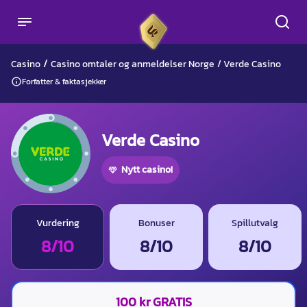
/
Casino
Casino omtaler og anmeldelser Norge
/
Verde Casino
Forfatter & faktasjekker
Verde Casino
Nytt casino!
Vurdering
Bonuser
Spillutvalg
8/10
8/10
8/10
100 kr GRATIS