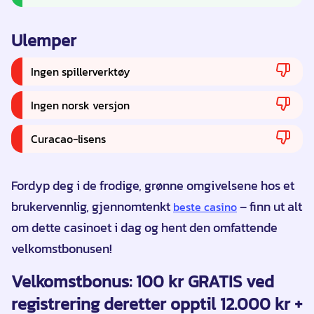
Ulemper
Ingen spillerverktøy
Ingen norsk versjon
Curacao-lisens
Fordyp deg i de frodige, grønne omgivelsene hos et
brukervennlig, gjennomtenkt
– finn ut alt
beste casino
om dette casinoet i dag og hent den omfattende
velkomstbonusen!
Velkomstbonus: 100 kr GRATIS ved
registrering deretter opptil 12.000 kr +