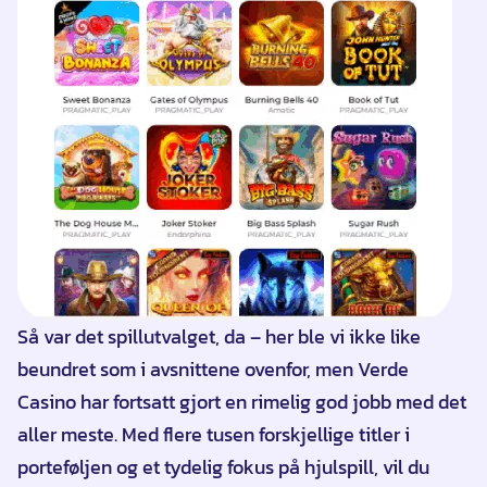
Så var det spillutvalget, da – her ble vi ikke like
beundret som i avsnittene ovenfor, men Verde
Casino har fortsatt gjort en rimelig god jobb med det
aller meste. Med flere tusen forskjellige titler i
porteføljen og et tydelig fokus på hjulspill, vil du