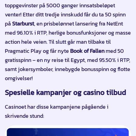
toppgevinster på 5000 ganger innsatsbeløpet
venter! Etter ditt tredje innskudd får du ta 50 spinn
på
Starburst
, en prisbelønnet lansering fra NetEnt
med 96.10% i RTP, herlige bonusfunksjoner og masse
action hele veien. Til slutt går man tilbake til
Pragmatic Play og får nyte
Book of Fallen
med 50
gratisspinn – en ny reise til Egypt, med 95.50% i RTP,
samt jokersymboler, innebygde bonusspinn og flotte
omgivelser!
Spesielle kampanjer og casino tilbud
Casinoet har disse kampanjene pågående i
skrivende stund: