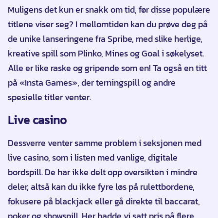
Muligens det kun er snakk om tid, før disse populære
titlene viser seg? I mellomtiden kan du prøve deg på
de unike lanseringene fra Spribe, med slike herlige,
kreative spill som Plinko, Mines og Goal i søkelyset.
Alle er like raske og gripende som en! Ta også en titt
på «Insta Games», der terningspill og andre
spesielle titler venter.
Live casino
Dessverre venter samme problem i seksjonen med
live casino, som i listen med vanlige, digitale
bordspill. De har ikke delt opp oversikten i mindre
deler, altså kan du ikke fyre løs på rulettbordene,
fokusere på blackjack eller gå direkte til baccarat,
poker og showspill. Her hadde vi satt pris på flere