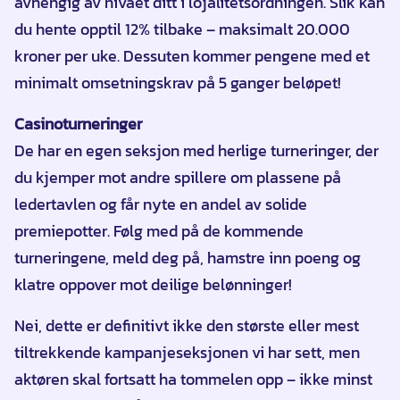
avhengig av nivået ditt i lojalitetsordningen. Slik kan
du hente opptil 12% tilbake – maksimalt 20.000
kroner per uke. Dessuten kommer pengene med et
minimalt omsetningskrav på 5 ganger beløpet!
Casinoturneringer
De har en egen seksjon med herlige turneringer, der
du kjemper mot andre spillere om plassene på
ledertavlen og får nyte en andel av solide
premiepotter. Følg med på de kommende
turneringene, meld deg på, hamstre inn poeng og
klatre oppover mot deilige belønninger!
Nei, dette er definitivt ikke den største eller mest
tiltrekkende kampanjeseksjonen vi har sett, men
aktøren skal fortsatt ha tommelen opp – ikke minst