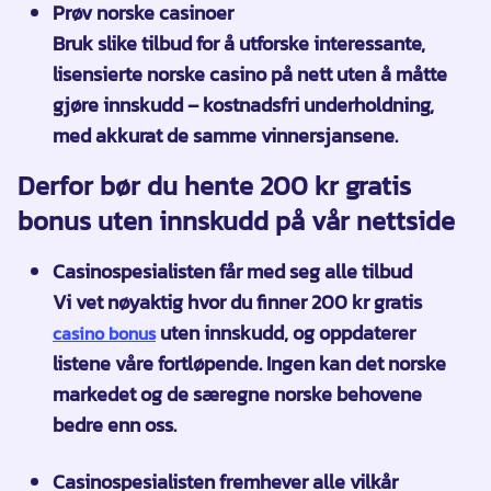
Prøv norske casinoer
Bruk slike tilbud for å utforske interessante,
lisensierte norske casino på nett uten å måtte
gjøre innskudd – kostnadsfri underholdning,
med akkurat de samme vinnersjansene.
Derfor bør du hente 200 kr gratis
bonus uten innskudd på vår nettside
Casinospesialisten får med seg alle tilbud
Vi vet nøyaktig hvor du finner 200 kr gratis
uten innskudd, og oppdaterer
casino bonus
listene våre fortløpende. Ingen kan det norske
markedet og de særegne norske behovene
bedre enn oss.
Casinospesialisten fremhever alle vilkår