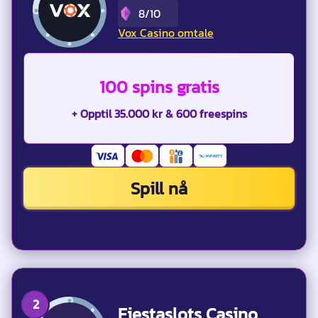
8/10
Vox Casino omtale
100 spins gratis
+ Opptil 35.000 kr & 600 freespins
Spill nå
Fiestaslots Casino