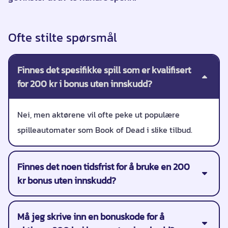
Ofte stilte spørsmål
Finnes det spesifikke spill som er kvalifisert
for 200 kr i bonus uten innskudd?
Nei, men aktørene vil ofte peke ut populære
spilleautomater som Book of Dead i slike tilbud.
Finnes det noen tidsfrist for å bruke en 200
kr bonus uten innskudd?
Må jeg skrive inn en bonuskode for å