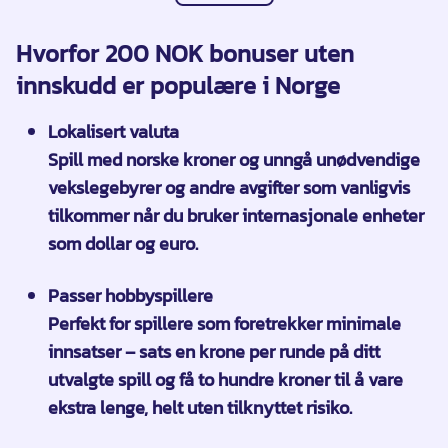
Hvorfor 200 NOK bonuser uten
innskudd er populære i Norge
Lokalisert valuta
Spill med norske kroner og unngå unødvendige
vekslegebyrer og andre avgifter som vanligvis
tilkommer når du bruker internasjonale enheter
som dollar og euro.
Passer hobbyspillere
Perfekt for spillere som foretrekker minimale
innsatser – sats en krone per runde på ditt
utvalgte spill og få to hundre kroner til å vare
ekstra lenge, helt uten tilknyttet risiko.