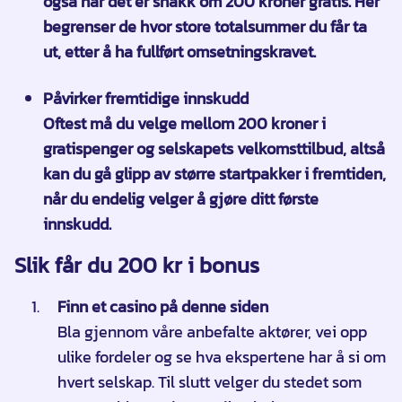
også når det er snakk om 200 kroner gratis. Her
begrenser de hvor store totalsummer du får ta
ut, etter å ha fullført omsetningskravet.
Påvirker fremtidige innskudd
Oftest må du velge mellom 200 kroner i
gratispenger og selskapets velkomsttilbud, altså
kan du gå glipp av større startpakker i fremtiden,
når du endelig velger å gjøre ditt første
innskudd.
Slik får du 200 kr i bonus
Finn et casino på denne siden
Bla gjennom våre anbefalte aktører, vei opp
ulike fordeler og se hva ekspertene har å si om
hvert selskap. Til slutt velger du stedet som