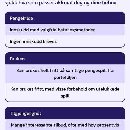
sjekk hva som passer akkurat deg og dine behov;
Pengekilde
Innskudd med valgfrie betalingsmetoder
Ingen innskudd kreves
Bruken
Kan brukes helt fritt på samtlige pengespill fra
porteføljen
Kan brukes fritt, med visse forbehold om utelukkede
spill
Tilgjengelighet
Mange interessante tilbud, ofte med høy prosentvis