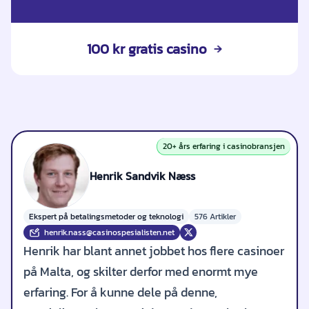
100 kr gratis casino
20+ års erfaring i casinobransjen
Henrik Sandvik Næss
Ekspert på betalingsmetoder og teknologi
576 Artikler
henrik.nass@casinospesialisten.net
Henrik har blant annet jobbet hos flere casinoer
på Malta, og skilter derfor med enormt mye
erfaring. For å kunne dele på denne,