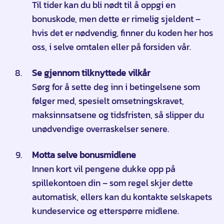
Til tider kan du bli nødt til å oppgi en
bonuskode, men dette er rimelig sjeldent –
hvis det er nødvendig, finner du koden her hos
oss, i selve omtalen eller på forsiden vår.
Se gjennom tilknyttede vilkår
Sørg for å sette deg inn i betingelsene som
følger med, spesielt omsetningskravet,
maksinnsatsene og tidsfristen, så slipper du
unødvendige overraskelser senere.
Motta selve bonusmidlene
Innen kort vil pengene dukke opp på
spillekontoen din – som regel skjer dette
automatisk, ellers kan du kontakte selskapets
kundeservice og etterspørre midlene.