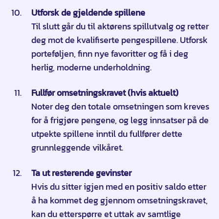
Utforsk de gjeldende spillene
Til slutt går du til aktørens spillutvalg og retter
deg mot de kvalifiserte pengespillene. Utforsk
porteføljen, finn nye favoritter og få i deg
herlig, moderne underholdning.
Fullfør omsetningskravet (hvis aktuelt)
Noter deg den totale omsetningen som kreves
for å frigjøre pengene, og legg innsatser på de
utpekte spillene inntil du fullfører dette
grunnleggende vilkåret.
Ta ut resterende gevinster
Hvis du sitter igjen med en positiv saldo etter
å ha kommet deg gjennom omsetningskravet,
kan du etterspørre et uttak av samtlige