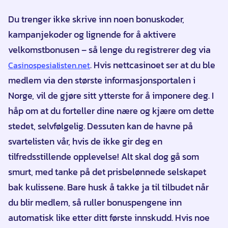
Du trenger ikke skrive inn noen bonuskoder,
kampanjekoder og lignende for å aktivere
velkomstbonusen – så lenge du registrerer deg via
. Hvis nettcasinoet ser at du ble
Casinospesialisten.net
medlem via den største informasjonsportalen i
Norge, vil de gjøre sitt ytterste for å imponere deg. I
håp om at du forteller dine nære og kjære om dette
stedet, selvfølgelig. Dessuten kan de havne på
svartelisten vår, hvis de ikke gir deg en
tilfredsstillende opplevelse! Alt skal dog gå som
smurt, med tanke på det prisbelønnede selskapet
bak kulissene. Bare husk å takke ja til tilbudet når
du blir medlem, så ruller bonuspengene inn
automatisk like etter ditt første innskudd. Hvis noe