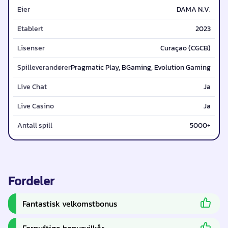
Eier
DAMA N.V.
Etablert
2023
Lisenser
Curaçao (CGCB)
Spilleverandører
Pragmatic Play, BGaming, Evolution Gaming
Live Chat
Ja
Live Casino
Ja
Antall spill
5000+
Fordeler
Fantastisk velkomstbonus