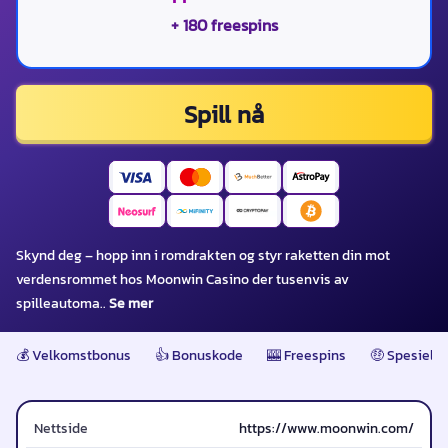
+ 180 freespins
Spill nå
Skynd deg – hopp inn i romdrakten og styr raketten din mot
verdensrommet hos Moonwin Casino der tusenvis av
spilleautoma
..
Se mer
💰 Velkomstbonus
👍 Bonuskode
🎰 Freespins
🤑 Spesiell
Nettside
https://www.moonwin.com/