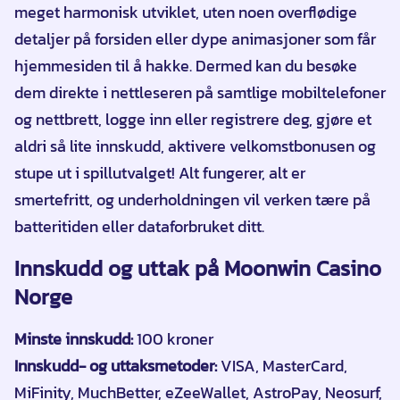
meget harmonisk utviklet, uten noen overflødige
detaljer på forsiden eller dype animasjoner som får
hjemmesiden til å hakke. Dermed kan du besøke
dem direkte i nettleseren på samtlige mobiltelefoner
og nettbrett, logge inn eller registrere deg, gjøre et
aldri så lite innskudd, aktivere velkomstbonusen og
stupe ut i spillutvalget! Alt fungerer, alt er
smertefritt, og underholdningen vil verken tære på
batteritiden eller dataforbruket ditt.
Innskudd og uttak på Moonwin Casino
Norge
Minste innskudd:
100 kroner
Innskudd- og uttaksmetoder:
VISA, MasterCard,
MiFinity, MuchBetter, eZeeWallet, AstroPay, Neosurf,