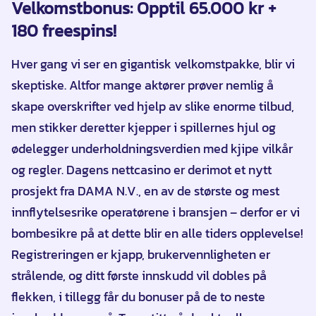
Velkomstbonus: Opptil 65.000 kr +
180 freespins!
Hver gang vi ser en gigantisk velkomstpakke, blir vi
skeptiske. Altfor mange aktører prøver nemlig å
skape overskrifter ved hjelp av slike enorme tilbud,
men stikker deretter kjepper i spillernes hjul og
ødelegger underholdningsverdien med kjipe vilkår
og regler. Dagens nettcasino er derimot et nytt
prosjekt fra DAMA N.V., en av de største og mest
innflytelsesrike operatørene i bransjen – derfor er vi
bombesikre på at dette blir en alle tiders opplevelse!
Registreringen er kjapp, brukervennligheten er
strålende, og ditt første innskudd vil dobles på
flekken, i tillegg får du bonuser på de to neste