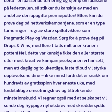
delta i en passende turnering og kjemp om plassene
på ledertavlen, så stikker du kanskje av med en
andel av den oppgitte premiepotten! Ellers kan du
prøve deg på nettverkskampanjene, som er en type
turneringer i regi av store spillutviklere som
Pragmatic Play og Wazdan. Sørg for å prøve deg på
Drops & Wins, med flere titalls millioner kroner i
potten! Nei, dette var kanskje ikke den aller største
eller mest kreative kampanjeseksjonen vi har sett,
men ett daglig og to ukentlige, faste tilbud vil styrke
opplevelsene dine – ikke minst fordi det er snakk om
hundrevis av gratisspinn hver eneste uke, med
fordelaktige omsetningskrav og tiltrekkende
minsteinnskudd. Vi regner også med at selskapet vil
sende deg hyppige nyhetsbrev med skreddersydde