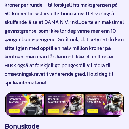
kroner per runde – til forskjell fra maksgrensen på
50 kroner for «storspillerbonusen». Det var også
skuffende å se at DAMA N.V. inkluderte en maksimal
gevinstgrense, som ikke lar deg vinne mer enn 10
ganger bonuspengene. Greit nok, det betyr at du kan
sitte igjen med opptil en halv million kroner på
kontoen, men man får derimot ikke bli millionær.
Husk også at forskjellige pengespill vil bidra til
omsetningskravet i varierende grad. Hold deg til
spilleautomatene!
Bonuskode