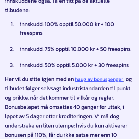
innskuddene også. Ta en titt på de aktuelle
tilbudene:
innskudd: 100% opptil 50.000 kr + 100
freespins
innskudd: 75% opptil 10.000 kr + 50 freespins
innskudd: 50% opptil 5.000 kr + 30 freespins
Her vil du sitte igjen med en
, og
haug av bonuspenger
tilbudet følger selvsagt industristandarden til punkt
og prikke, når det kommer til vilkår og regler.
Bonusbeløpet må omsettes 40 ganger før uttak, i
løpet av 5 dager etter krediteringen. Vi må dog
understreke en liten ulempe: hvis du kun aktiverer
bonusen på 110%, får du ikke satse mer enn 10