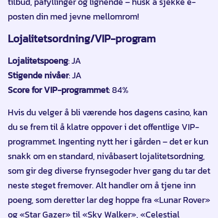
tilbud, påfyllinger og lignende – husk å sjekke e-
posten din med jevne mellomrom!
Lojalitetsordning/VIP-program
Lojalitetspoeng
: JA
Stigende nivåer
: JA
Score for VIP-programmet
: 84%
Hvis du velger å bli værende hos dagens casino, kan
du se frem til å klatre oppover i det offentlige VIP-
programmet. Ingenting nytt her i gården – det er kun
snakk om en standard, nivåbasert lojalitetsordning,
som gir deg diverse frynsegoder hver gang du tar det
neste steget fremover. Alt handler om å tjene inn
poeng, som deretter lar deg hoppe fra «Lunar Rover»
og «Star Gazer» til «Sky Walker», «Celestial