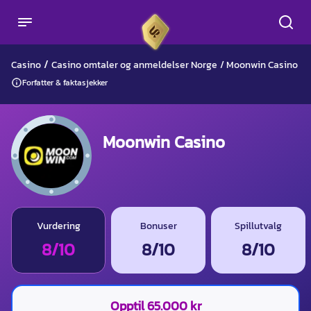
/
Casino
Casino omtaler og anmeldelser Norge
/
Moonwin Casino
Forfatter & faktasjekker
Moonwin Casino
Vurdering
Bonuser
Spillutvalg
8/10
8/10
8/10
Opptil 65.000 kr