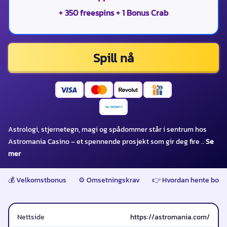
+ 350 freespins + 1 Bonus Crab
Spill nå
Astrologi, stjernetegn, magi og spådommer står i sentrum hos
Astromania Casino – et spennende prosjekt som gir deg fire
..
Se
mer
💰 Velkomstbonus
⚙️ Omsetningskrav
👉 Hvordan hente bonu
Nettside
https://astromania.com/