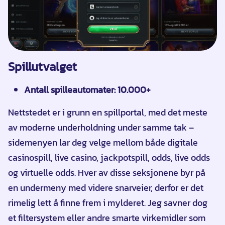
Spillutvalget
Antall spilleautomater: 10.000+
Nettstedet er i grunn en spillportal, med det meste
av moderne underholdning under samme tak –
sidemenyen lar deg velge mellom både digitale
casinospill, live casino, jackpotspill, odds, live odds
og virtuelle odds. Hver av disse seksjonene byr på
en undermeny med videre snarveier, derfor er det
rimelig lett å finne frem i mylderet. Jeg savner dog
et filtersystem eller andre smarte virkemidler som