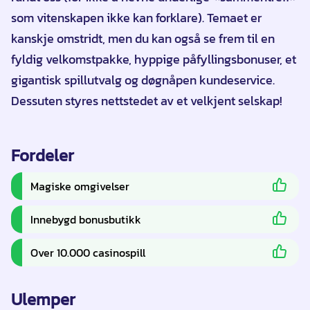
som vitenskapen ikke kan forklare). Temaet er
kanskje omstridt, men du kan også se frem til en
fyldig velkomstpakke, hyppige påfyllingsbonuser, et
gigantisk spillutvalg og døgnåpen kundeservice.
Dessuten styres nettstedet av et velkjent selskap!
Fordeler
Magiske omgivelser
Innebygd bonusbutikk
Over 10.000 casinospill
Ulemper