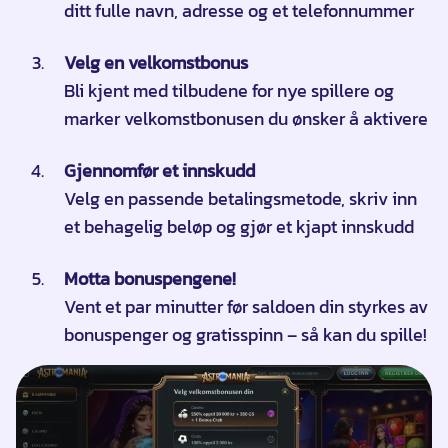
ditt fulle navn, adresse og et telefonnummer
Velg en velkomstbonus
Bli kjent med tilbudene for nye spillere og
marker velkomstbonusen du ønsker å aktivere
Gjennomfør et innskudd
Velg en passende betalingsmetode, skriv inn
et behagelig beløp og gjør et kjapt innskudd
Motta bonuspengene!
Vent et par minutter før saldoen din styrkes av
bonuspenger og gratisspinn – så kan du spille!