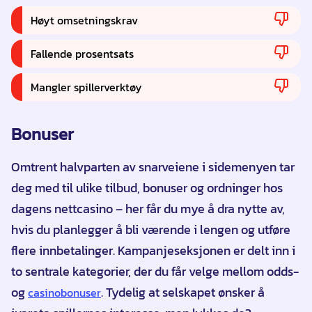
Høyt omsetningskrav
Fallende prosentsats
Mangler spillerverktøy
Bonuser
Omtrent halvparten av snarveiene i sidemenyen tar
deg med til ulike tilbud, bonuser og ordninger hos
dagens nettcasino – her får du mye å dra nytte av,
hvis du planlegger å bli værende i lengen og utføre
flere innbetalinger. Kampanjeseksjonen er delt inn i
to sentrale kategorier, der du får velge mellom odds-
og
. Tydelig at selskapet ønsker å
casinobonuser