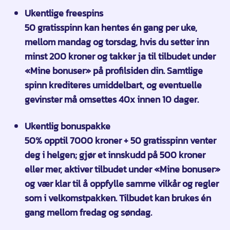
Ukentlige freespins
50 gratisspinn kan hentes én gang per uke,
mellom mandag og torsdag, hvis du setter inn
minst 200 kroner og takker ja til tilbudet under
«Mine bonuser» på profilsiden din. Samtlige
spinn krediteres umiddelbart, og eventuelle
gevinster må omsettes 40x innen 10 dager.
Ukentlig bonuspakke
50% opptil 7000 kroner + 50 gratisspinn venter
deg i helgen; gjør et innskudd på 500 kroner
eller mer, aktiver tilbudet under «Mine bonuser»
og vær klar til å oppfylle samme vilkår og regler
som i velkomstpakken. Tilbudet kan brukes én
gang mellom fredag og søndag.