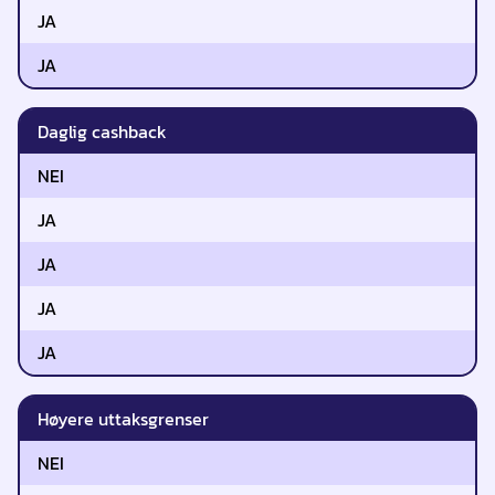
JA
JA
Daglig cashback
NEI
JA
JA
JA
JA
Høyere uttaksgrenser
NEI