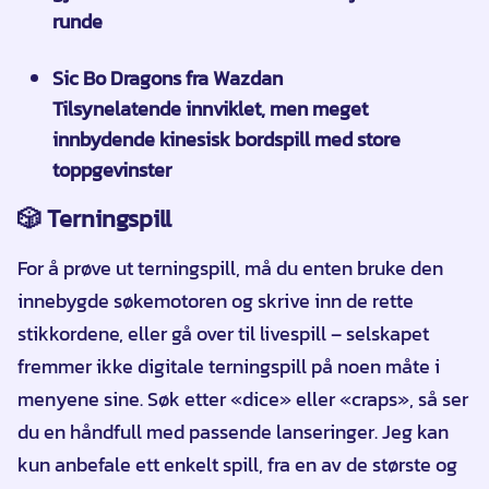
runde
Sic Bo Dragons
fra Wazdan
Tilsynelatende innviklet, men meget
innbydende kinesisk bordspill med store
toppgevinster
🎲 Terningspill
For å prøve ut terningspill, må du enten bruke den
innebygde søkemotoren og skrive inn de rette
stikkordene, eller gå over til livespill – selskapet
fremmer ikke digitale terningspill på noen måte i
menyene sine. Søk etter «dice» eller «craps», så ser
du en håndfull med passende lanseringer. Jeg kan
kun anbefale ett enkelt spill, fra en av de største og