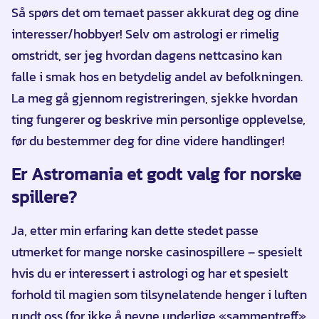
Så spørs det om temaet passer akkurat deg og dine
interesser/hobbyer! Selv om astrologi er rimelig
omstridt, ser jeg hvordan dagens nettcasino kan
falle i smak hos en betydelig andel av befolkningen.
La meg gå gjennom registreringen, sjekke hvordan
ting fungerer og beskrive min personlige opplevelse,
før du bestemmer deg for dine videre handlinger!
Er Astromania et godt valg for norske
spillere?
Ja, etter min erfaring kan dette stedet passe
utmerket for mange norske casinospillere – spesielt
hvis du er interessert i astrologi og har et spesielt
forhold til magien som tilsynelatende henger i luften
rundt oss (for ikke å nevne underlige «sammentreff»