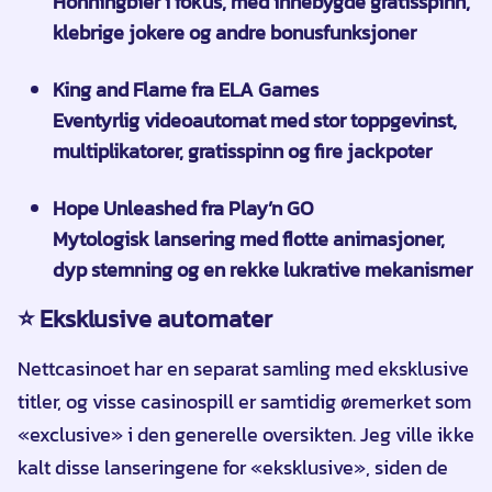
Honningbier i fokus, med innebygde gratisspinn,
klebrige jokere og andre bonusfunksjoner
King and Flame
fra ELA Games
Eventyrlig videoautomat med stor toppgevinst,
multiplikatorer, gratisspinn og fire jackpoter
Hope Unleashed
fra Play’n GO
Mytologisk lansering med flotte animasjoner,
dyp stemning og en rekke lukrative mekanismer
⭐️ Eksklusive automater
Nettcasinoet har en separat samling med eksklusive
titler, og visse casinospill er samtidig øremerket som
«exclusive» i den generelle oversikten. Jeg ville ikke
kalt disse lanseringene for «eksklusive», siden de