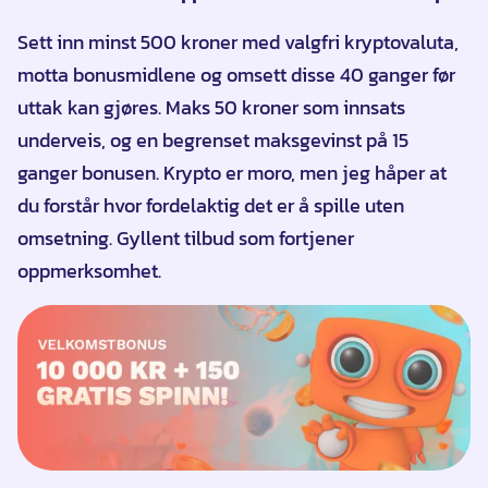
Sett inn minst 500 kroner med valgfri kryptovaluta,
motta bonusmidlene og omsett disse 40 ganger før
uttak kan gjøres. Maks 50 kroner som innsats
underveis, og en begrenset maksgevinst på 15
ganger bonusen. Krypto er moro, men jeg håper at
du forstår hvor fordelaktig det er å spille uten
omsetning. Gyllent tilbud som fortjener
oppmerksomhet.