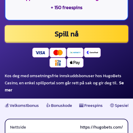
+ 150 freespins
Spill nå
Kos deg med omsetningsfrie innskuddsbonuser hos HugoBets
Casino, en enkel spillportal som går rett på sak og gir deg til
..
Se
mer
💰 Velkomstbonus
👍 Bonuskode
🎰 Freespins
🤑 Spesiell
Nettside
https://hugobets.com/