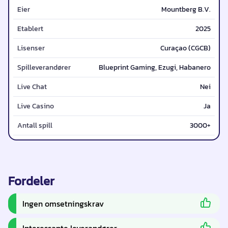
Eier
Mountberg B.V.
Etablert
2025
Lisenser
Curaçao (CGCB)
Spilleverandører
Blueprint Gaming, Ezugi, Habanero
Live Chat
Nei
Live Casino
Ja
Antall spill
3000+
Fordeler
Ingen omsetningskrav