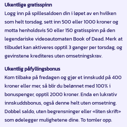
Ukentlige gratisspinn
Logg inn på spillesaldoen din i løpet av en hvilken
som helt torsdag, sett inn 500 eller 1000 kroner og
motta henholdsvis 50 eller 150 gratisspinn på den
legendariske videoautomaten Book of Dead. Merk at
tilbudet kan aktiveres opptil 3 ganger per torsdag, og
gevinstene krediteres uten omsetningskrav.
Ukentlig påfyllingsbonus
Kom tilbake på fredagen og gjør et innskudd på 400
kroner eller mer, så blir du belønnet med 100% i
bonuspenger, opptil 2000 kroner. Enda en lukrativ
innskuddsbonus, også denne helt uten omsetning.
Dobbel saldo, uten begrensninger eller «liten skrift»
som ødelegger mulighetene dine. To tomler opp.