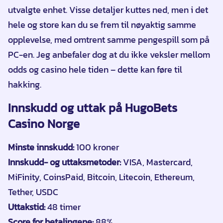
utvalgte enhet. Visse detaljer kuttes ned, men i det
hele og store kan du se frem til nøyaktig samme
opplevelse, med omtrent samme pengespill som på
PC-en. Jeg anbefaler dog at du ikke veksler mellom
odds og casino hele tiden – dette kan føre til
hakking.
Innskudd og uttak på HugoBets
Casino Norge
Minste innskudd:
100 kroner
Innskudd- og uttaksmetoder:
VISA, Mastercard,
MiFinity, CoinsPaid, Bitcoin, Litecoin, Ethereum,
Tether, USDC
Uttakstid:
48 timer
Score for betalingene:
88%