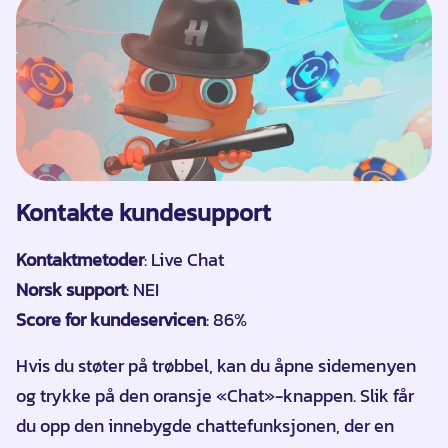
Kontakte kundesupport
Kontaktmetoder
: Live Chat
Norsk support
: NEI
Score for kundeservicen
: 86%
Hvis du støter på trøbbel, kan du åpne sidemenyen
og trykke på den oransje «Chat»-knappen. Slik får
du opp den innebygde chattefunksjonen, der en