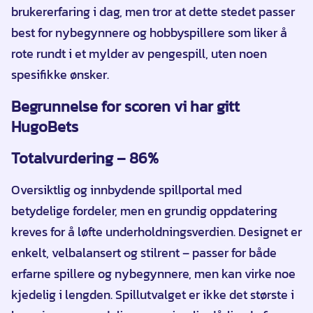
brukererfaring i dag, men tror at dette stedet passer
best for nybegynnere og hobbyspillere som liker å
rote rundt i et mylder av pengespill, uten noen
spesifikke ønsker.
Begrunnelse for scoren vi har gitt
HugoBets
Totalvurdering – 86%
Oversiktlig og innbydende spillportal med
betydelige fordeler, men en grundig oppdatering
kreves for å løfte underholdningsverdien. Designet er
enkelt, velbalansert og stilrent – passer for både
erfarne spillere og nybegynnere, men kan virke noe
kjedelig i lengden. Spillutvalget er ikke det største i