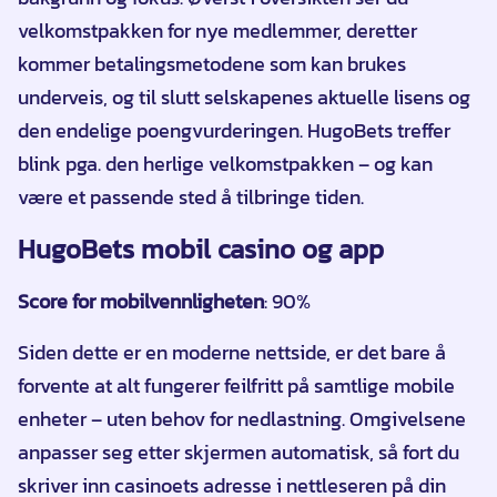
velkomstpakken for nye medlemmer, deretter
kommer betalingsmetodene som kan brukes
underveis, og til slutt selskapenes aktuelle lisens og
den endelige poengvurderingen. HugoBets treffer
blink pga. den herlige velkomstpakken – og kan
være et passende sted å tilbringe tiden.
HugoBets mobil casino og app
Score for mobilvennligheten
: 90%
Siden dette er en moderne nettside, er det bare å
forvente at alt fungerer feilfritt på samtlige mobile
enheter – uten behov for nedlastning. Omgivelsene
anpasser seg etter skjermen automatisk, så fort du
skriver inn casinoets adresse i nettleseren på din