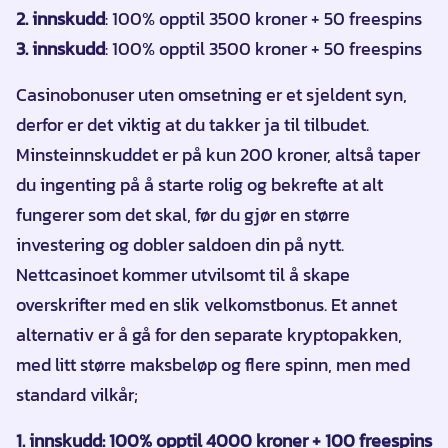
2. innskudd
: 100% opptil 3500 kroner + 50 freespins
3. innskudd
: 100% opptil 3500 kroner + 50 freespins
Casinobonuser uten omsetning er et sjeldent syn,
derfor er det viktig at du takker ja til tilbudet.
Minsteinnskuddet er på kun 200 kroner, altså taper
du ingenting på å starte rolig og bekrefte at alt
fungerer som det skal, før du gjør en større
investering og dobler saldoen din på nytt.
Nettcasinoet kommer utvilsomt til å skape
overskrifter med en slik velkomstbonus. Et annet
alternativ er å gå for den separate kryptopakken,
med litt større maksbeløp og flere spinn, men med
standard vilkår;
1. innskudd: 100% opptil 4000 kroner + 100 freespins