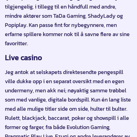
tilgjengelig, i tillegg til en håndfull med andre,
mindre aktører som TaDa Gaming, ShadyLady og
Popiplay. Kan passe fint for nybegynnere, men
erfarne spillere kommer nok til å savne flere av sine
favoritter.
Live casino
Jeg antok at selskapets direktesendte pengespill
ville dukke opp i en separat oversikt med en egen
undermeny, men akk nei; nøyaktig samme trøbbel
som med vanlige, digitale bordspill. Kun én lang liste
med alle mulige titler side om side, hulter til bulter.
Rulett, blackjack, baccarat, poker og showspill i alle
former og farger, fra både Evolution Gaming,
Pragmatic Play Live, Ezugi og andre leverandører av