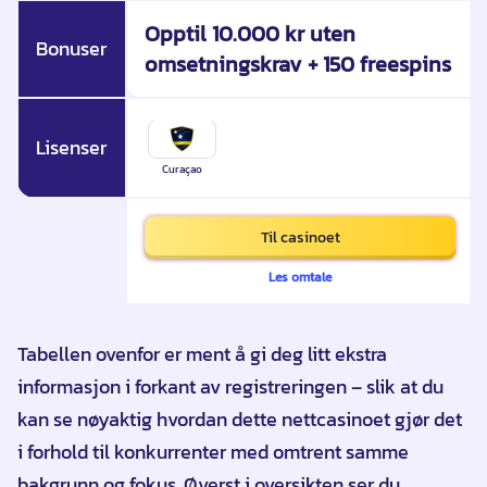
Opptil 10.000 kr uten
Bonuser
omsetningskrav + 150 freespins
Lisenser
Curaçao
Til casinoet
Les omtale
Tabellen ovenfor er ment å gi deg litt ekstra
informasjon i forkant av registreringen – slik at du
kan se nøyaktig hvordan dette nettcasinoet gjør det
i forhold til konkurrenter med omtrent samme
bakgrunn og fokus. Øverst i oversikten ser du