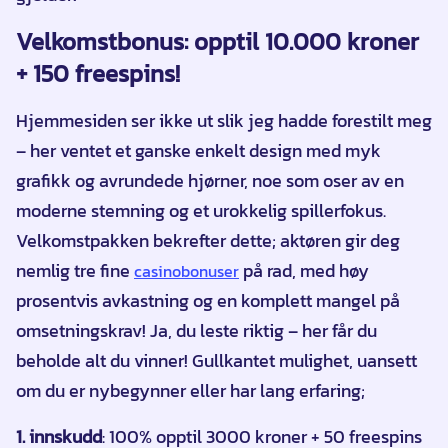
Velkomstbonus: opptil 10.000 kroner
+ 150 freespins!
Hjemmesiden ser ikke ut slik jeg hadde forestilt meg
– her ventet et ganske enkelt design med myk
grafikk og avrundede hjørner, noe som oser av en
moderne stemning og et urokkelig spillerfokus.
Velkomstpakken bekrefter dette; aktøren gir deg
nemlig tre fine
på rad, med høy
casinobonuser
prosentvis avkastning og en komplett mangel på
omsetningskrav! Ja, du leste riktig – her får du
beholde alt du vinner! Gullkantet mulighet, uansett
om du er nybegynner eller har lang erfaring;
1. innskudd
: 100% opptil 3000 kroner + 50 freespins