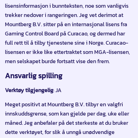
lisensinformasjon i bunnteksten, noe som vanligvis
trekker nedover i rangeringen. Jeg vet derimot at
Mountberg B.V. sitter på en internasjonal lisens fra
Gaming Control Board på Curacao, og dermed har
full rett til å tilby tjenestene sine i Norge. Curacao-
lisensen er ikke like ettertraktet som MGA-lisensen,
men selskapet burde fortsatt vise den frem.
Ansvarlig spilling
Verktøy tilgjengelig
: JA
Meget positivt at Mountberg B.V. tilbyr en valgfri
innskuddsgrense, som kan gjelde per dag, uke eller
måned. Jeg anbefaler på det sterkeste at du bruker
dette verktøyet, for slik å unngå unødvendige