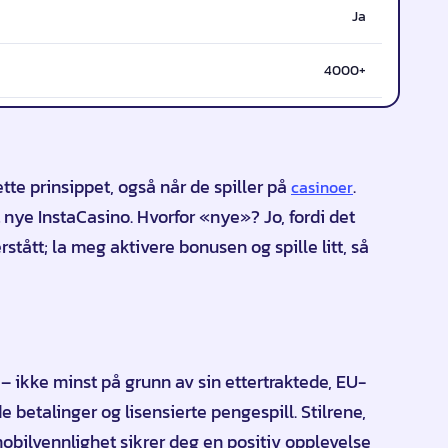
Ja
4000+
tte prinsippet, også når de spiller på
.
casinoer
 nye InstaCasino. Hvorfor «nye»? Jo, fordi det
ått; la meg aktivere bonusen og spille litt, så
– ikke minst på grunn av sin ettertraktede, EU-
 betalinger og lisensierte pengespill. Stilrene,
bilvennlighet sikrer deg en positiv opplevelse