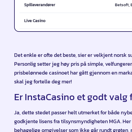
Spilleverandører
Betsoft,
Live Casino
Det enkle er ofte det beste, sier er velkjent norsk
Personlig setter jeg høy pris på simple, velfungere
prisbelønnede casinoet har gått gjennom en markant
skal jeg fortelle deg mer!
Er InstaCasino et godt valg f
Ja, dette stedet passer helt utmerket for både nybe
godkjente lisens fra tilsynsmyndigheten MGA. Her er
behagelige omgivelser som ikke går rundt grøten, 