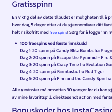
Gratisspinn
En viktig del av dette tilbudet er muligheten til å 
hver dag, 5 dager etter at du gjennomfører ditt fø
helt risikofritt med
! Sørg for å logge inn 
free spins
100 freespins ved første innskudd
Dag 1: 20 spinn på Candy Blitz Bombs fra Prag
Dag 2: 20 spinn på Escape the Pyramid – Fire &
Dag 3: 20 spinn på Crazy Time fra Evolution G
Dag 4: 20 spinn på Farmtastic fra Red Tiger
Dag 5: 20 spinn på Finn and the Candy Spin fra
Alle gevinster må omsettes 30 ganger før du kan gjør
av mine favorittspill; direktesendt action med fan
Bonuskoder hos InstaCasin