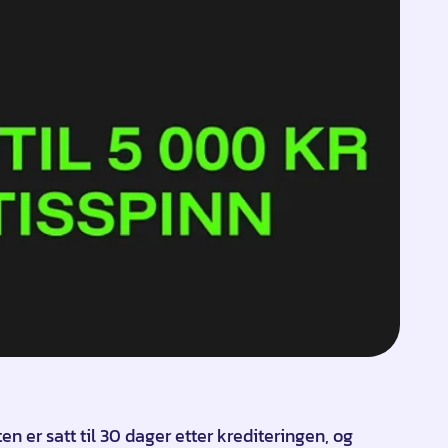
 er satt til 30 dager etter krediteringen, og