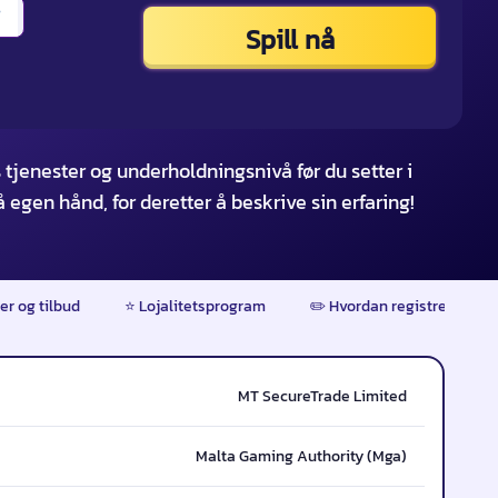
Spill nå
 tjenester og underholdningsnivå før du setter i
 egen hånd, for deretter å beskrive sin erfaring!
r og tilbud
⭐️ Lojalitetsprogram
✏️ Hvordan registrere seg 
MT SecureTrade Limited
Malta Gaming Authority (Mga)