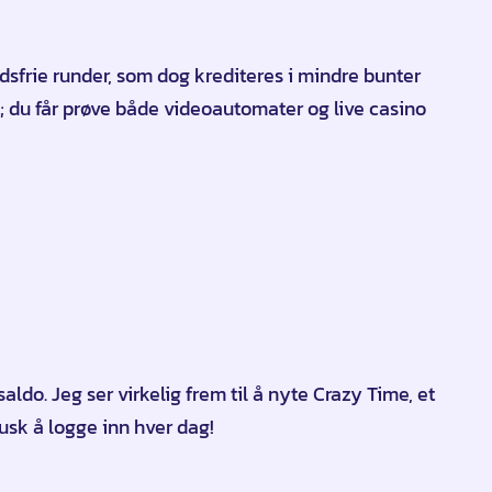
nadsfrie runder, som dog krediteres i mindre bunter
t; du får prøve både videoautomater og live casino
ldo. Jeg ser virkelig frem til å nyte Crazy Time, et
usk å logge inn hver dag!