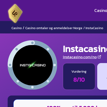
Casin
/
Casino
Casino omtaler og anmeldelser Norge
/
InstaCasino
Instacasin
instacasino.com/no
Vurdering
8/10