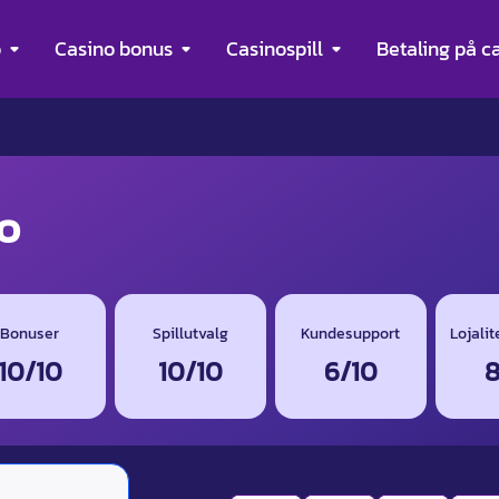
o
Casino bonus
Casinospill
Betaling på c
o
Bonuser
Spillutvalg
Kundesupport
Lojali
10/10
10/10
6/10
8