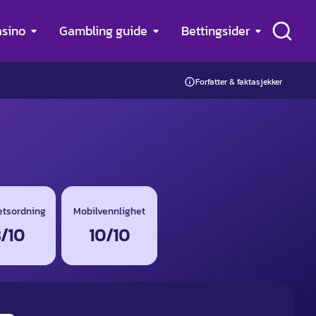
asino
Gambling guide
Bettingsider
Forfatter & faktasjekker
tetsordning
Mobilvennlighet
/10
10/10