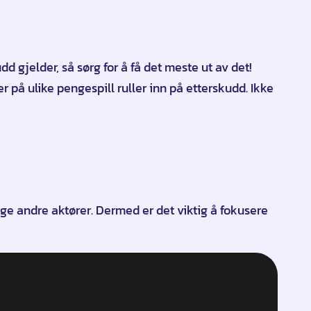
d gjelder, så sørg for å få det meste ut av det!
på ulike pengespill ruller inn på etterskudd. Ikke
ge andre aktører. Dermed er det viktig å fokusere