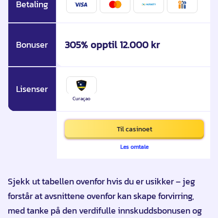
Betaling
305% opptil 12.000 kr
Bonuser
Lisenser
Curaçao
Til casinoet
Les omtale
Sjekk ut tabellen ovenfor hvis du er usikker – jeg
forstår at avsnittene ovenfor kan skape forvirring,
med tanke på den verdifulle innskuddsbonusen og