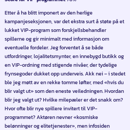
Etter å ha blitt imponert av den herlige
kampanjeseksjonen, var det ekstra surt å støte på et
lukket VIP-program som forskjellsbehandler
spillerne og gir minimalt med informasjon om
eventuelle fordeler. Jeg forventet å se både
utfordringer, lojalitetsmynter, en innebygd butikk og
en VIP-ordning med stigende nivåer, der tydelige
frynsegoder dukket opp underveis. Akk nei – i stedet
ble jeg møtt av en rekke tomme løfter, med «hvis du
blir valgt ut» som den eneste veiledningen. Hvordan
blir jeg valgt ut? Hvilke milepæler er det snakk om?
Hvor ofte blir nye spillere invitert til VIP-
programmet? Aktøren nevner «kosmiske
belønninger og elitetjenester», men infosiden