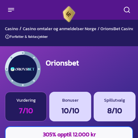
/
Casino
Casino omtaler og anmeldelser Norge
/
OrionsBet Casino
Forfatter & faktasjekker
Orionsbet
Vurdering
Bonuser
Spillutvalg
7/10
10/10
8/10
305% opptil 12.000 kr