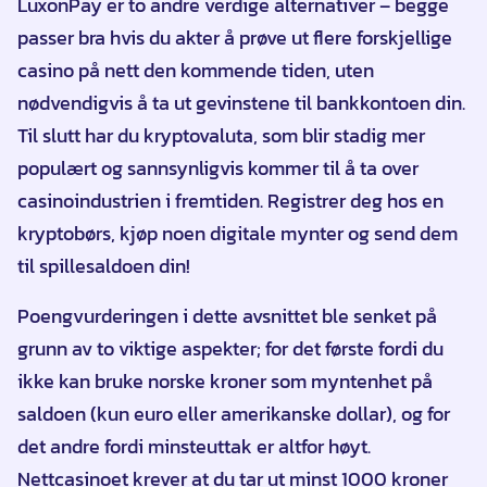
LuxonPay er to andre verdige alternativer – begge
passer bra hvis du akter å prøve ut flere forskjellige
casino på nett den kommende tiden, uten
nødvendigvis å ta ut gevinstene til bankkontoen din.
Til slutt har du kryptovaluta, som blir stadig mer
populært og sannsynligvis kommer til å ta over
casinoindustrien i fremtiden. Registrer deg hos en
kryptobørs, kjøp noen digitale mynter og send dem
til spillesaldoen din!
Poengvurderingen i dette avsnittet ble senket på
grunn av to viktige aspekter; for det første fordi du
ikke kan bruke norske kroner som myntenhet på
saldoen (kun euro eller amerikanske dollar), og for
det andre fordi minsteuttak er altfor høyt.
Nettcasinoet krever at du tar ut minst 1000 kroner