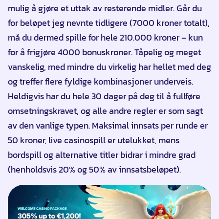
mulig å gjøre et uttak av resterende midler. Går du
for beløpet jeg nevnte tidligere (7000 kroner totalt),
må du dermed spille for hele 210.000 kroner – kun
for å frigjøre 4000 bonuskroner. Tåpelig og meget
vanskelig, med mindre du virkelig har hellet med deg
og treffer flere fyldige kombinasjoner underveis.
Heldigvis har du hele 30 dager på deg til å fullføre
omsetningskravet, og alle andre regler er som sagt
av den vanlige typen. Maksimal innsats per runde er
50 kroner, live casinospill er utelukket, mens
bordspill og alternative titler bidrar i mindre grad
(henholdsvis 20% og 50% av innsatsbeløpet).