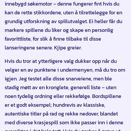
innebygd søkemotor – denne fungerer fint hvis du
kan de rette stikkordene, uten å tilrettelegge for en
grundig utforskning av spillutvalget. Ei heller får du
markere spillene du liker og skape en personlig
favorittliste, for slik å finne tilbake til disse
lanseringene senere. Kjipe greier.
Hvis du tror at ytterligere valg dukker opp når du
velger en av punktene i undermenyen, må du tro om
igjen. Jeg testet alle disse snarveiene, men ble
stadig møtt av en kronglete, generell liste – uten
noen tydelig ordning eller rekkefølge. Bordspillene
er et godt eksempel; hundrevis av klassiske,
autentiske titler på rad og rekke nedover, blandet
med diverse krasjespill som ikke passer inn i denne