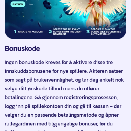
Bonuskode
Ingen bonuskode kreves for å aktivere disse tre
innskuddsbonusene for nye spillere. Aktøren satser
som sagt på brukervennlighet, og lar deg enkelt nok
velge ditt ønskede tilbud mens du utfører
betalingene. Gå gjennom registreringsprosessen,
logg inn på spillekontoen din og gå til kassen – der
velger du en passende betalingsmetode og åpner
rullegardinen med tilgjengelige bonuser, før du