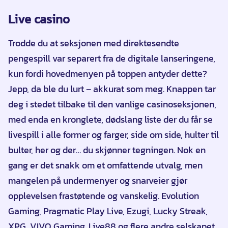
Live casino
Trodde du at seksjonen med direktesendte
pengespill var separert fra de digitale lanseringene,
kun fordi hovedmenyen på toppen antyder dette?
Jepp, da ble du lurt – akkurat som meg. Knappen tar
deg i stedet tilbake til den vanlige casinoseksjonen,
med enda en kronglete, dødslang liste der du får se
livespill i alle former og farger, side om side, hulter til
bulter, her og der… du skjønner tegningen. Nok en
gang er det snakk om et omfattende utvalg, men
mangelen på undermenyer og snarveier gjør
opplevelsen frastøtende og vanskelig. Evolution
Gaming, Pragmatic Play Live, Ezugi, Lucky Streak,
XPG, VIVO Gaming, Live88 og flere andre selskapet