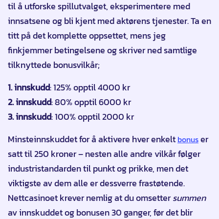
til å utforske spillutvalget, eksperimentere med
innsatsene og bli kjent med aktørens tjenester. Ta en
titt på det komplette oppsettet, mens jeg
finkjemmer betingelsene og skriver ned samtlige
tilknyttede bonusvilkår;
1. innskudd
: 125% opptil 4000 kr
2. innskudd
: 80% opptil 6000 kr
3. innskudd
: 100% opptil 2000 kr
Minsteinnskuddet for å aktivere hver enkelt
er
bonus
satt til 250 kroner – nesten alle andre vilkår følger
industristandarden til punkt og prikke, men det
viktigste av dem alle er dessverre frastøtende.
Nettcasinoet krever nemlig at du omsetter
summen
av innskuddet og bonusen 30 ganger, før det blir