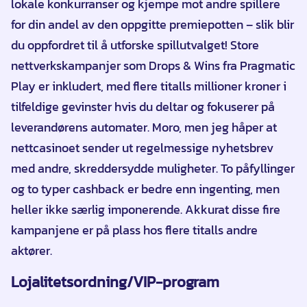
lokale konkurranser og kjempe mot andre spillere
for din andel av den oppgitte premiepotten – slik blir
du oppfordret til å utforske spillutvalget! Store
nettverkskampanjer som Drops & Wins fra Pragmatic
Play er inkludert, med flere titalls millioner kroner i
tilfeldige gevinster hvis du deltar og fokuserer på
leverandørens automater. Moro, men jeg håper at
nettcasinoet sender ut regelmessige nyhetsbrev
med andre, skreddersydde muligheter. To påfyllinger
og to typer cashback er bedre enn ingenting, men
heller ikke særlig imponerende. Akkurat disse fire
kampanjene er på plass hos flere titalls andre
aktører.
Lojalitetsordning/VIP-program