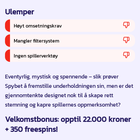
Ulemper
Høyt omsetningskrav
Mangler filtersystem
Ingen spillerverktøy
Eventyrlig, mystisk og spennende – slik prøver
Spybet å fremstille underholdningen sin, men er det
gjennomtenkte designet nok til å skape rett
stemning og kapre spillernes oppmerksomhet?
Velkomstbonus: opptil 22.000 kroner
+ 350 freespins!