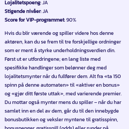
Lojalitetspoeng
: JA
Stigende nivåer
: JA
Score for VIP-programmet
: 90%
Hvis du blir værende og spiller videre hos denne
aktøren, kan du se frem til tre forskjellige ordninger
som er ment å styrke underholdningsverdien din.
Først ut er utfordringene; en lang liste med
spesifikke handlinger som belønner deg med
lojalitetsmynter når du fullfører dem. Alt fra «ta 150
spinn på denne automaten» til «aktiver en bonus»
og «gjør ditt første uttak», med varierende premier.
Du mottar også mynter mens du spiller – når du har
samlet inn en del av dem, går du til den innebygde
bonusbutikken og veksler myntene til gratisspinn,
bonuspenger, gratisspill (odds) eller runder på