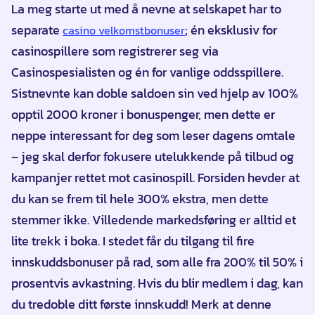
La meg starte ut med å nevne at selskapet har to
separate
; én eksklusiv for
casino velkomstbonuser
casinospillere som registrerer seg via
Casinospesialisten og én for vanlige oddsspillere.
Sistnevnte kan doble saldoen sin ved hjelp av 100%
opptil 2000 kroner i bonuspenger, men dette er
neppe interessant for deg som leser dagens omtale
– jeg skal derfor fokusere utelukkende på tilbud og
kampanjer rettet mot casinospill. Forsiden hevder at
du kan se frem til hele 300% ekstra, men dette
stemmer ikke. Villedende markedsføring er alltid et
lite trekk i boka. I stedet får du tilgang til fire
innskuddsbonuser på rad, som alle fra 200% til 50% i
prosentvis avkastning. Hvis du blir medlem i dag, kan
du tredoble ditt første innskudd! Merk at denne