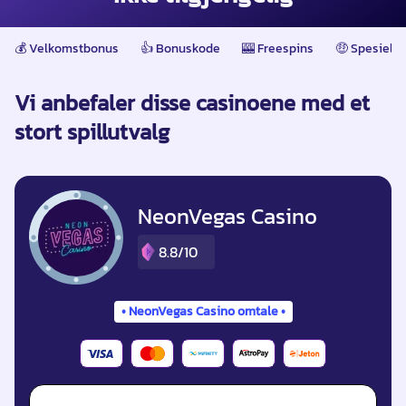
💰 Velkomstbonus
👍 Bonuskode
🎰 Freespins
🤑 Spesiell
Vi anbefaler disse casinoene med et
stort spillutvalg
NeonVegas Casino
8.8/10
NeonVegas Casino omtale