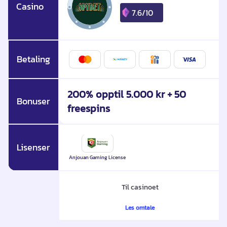
Casino
7.6/10
Betaling
200% opptil 5.000 kr + 50
Bonuser
freespins
Lisenser
Anjouan Gaming License
Til casinoet
Les omtale