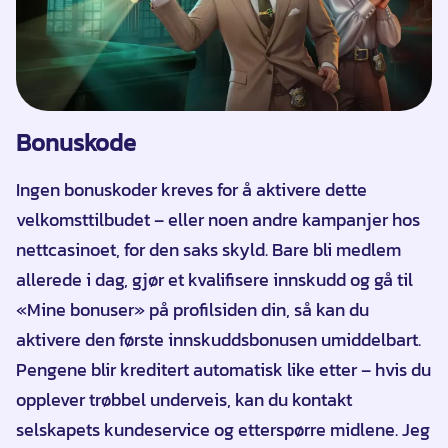
Bonuskode
Ingen bonuskoder kreves for å aktivere dette
velkomsttilbudet – eller noen andre kampanjer hos
nettcasinoet, for den saks skyld. Bare bli medlem
allerede i dag, gjør et kvalifisere innskudd og gå til
«Mine bonuser» på profilsiden din, så kan du
aktivere den første innskuddsbonusen umiddelbart.
Pengene blir kreditert automatisk like etter – hvis du
opplever trøbbel underveis, kan du kontakt
selskapets kundeservice og etterspørre midlene. Jeg