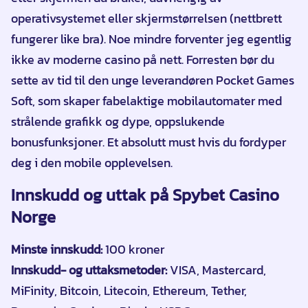
operativsystemet eller skjermstørrelsen (nettbrett
fungerer like bra). Noe mindre forventer jeg egentlig
ikke av moderne casino på nett. Forresten bør du
sette av tid til den unge leverandøren Pocket Games
Soft, som skaper fabelaktige mobilautomater med
strålende grafikk og dype, oppslukende
bonusfunksjoner. Et absolutt must hvis du fordyper
deg i den mobile opplevelsen.
Innskudd og uttak på Spybet Casino
Norge
Minste innskudd:
100 kroner
Innskudd- og uttaksmetoder:
VISA, Mastercard,
MiFinity, Bitcoin, Litecoin, Ethereum, Tether,