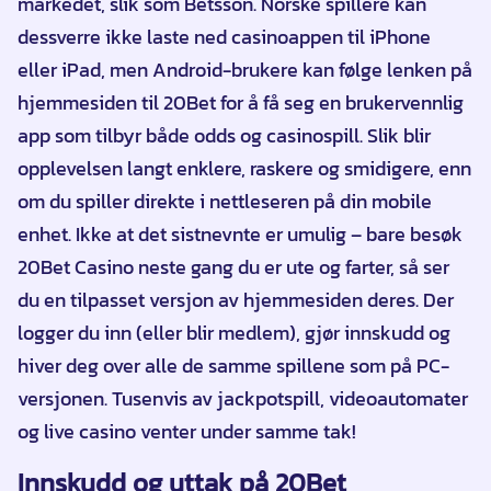
markedet, slik som Betsson. Norske spillere kan
dessverre ikke laste ned casinoappen til iPhone
eller iPad, men Android-brukere kan følge lenken på
hjemmesiden til 20Bet for å få seg en brukervennlig
app som tilbyr både odds og casinospill. Slik blir
opplevelsen langt enklere, raskere og smidigere, enn
om du spiller direkte i nettleseren på din mobile
enhet. Ikke at det sistnevnte er umulig – bare besøk
20Bet Casino neste gang du er ute og farter, så ser
du en tilpasset versjon av hjemmesiden deres. Der
logger du inn (eller blir medlem), gjør innskudd og
hiver deg over alle de samme spillene som på PC-
versjonen. Tusenvis av jackpotspill, videoautomater
og live casino venter under samme tak!
Innskudd og uttak på 20Bet