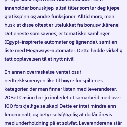
inneholder bonuskjøp, altså titler som lar deg kjøpe
gratisspinn og andre funksjoner. Alltid moro, men
husk at disse oftest er utelukket fra bonusvilkårene!
Det eneste som savnes, er tematiske samlinger
(Egypt-inspirerte automater og lignende), samt en
liste med Megaways-automater. Dette hadde virkelig
tatt opplevelsen til et nytt nivå!
En annen overraskelse ventet oss i
nedtrekksmenyen like til høyre for spillenes
kategorier, der man finner listen med leverandører.
20Bet Casino har jo innledet et samarbeid med over
100 forskjellige selskap! Dette er intet mindre enn
fenomenalt, og betyr selvfølgelig at du får årevis
med underholdning på et sølvfat. Leverandørene står