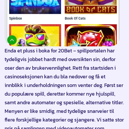
Enda et pluss i boka for 20Bet – spillportalen har
tydeligvis jobbet hardt med oversikten sin, derfor
oser den av brukervennlighet. Rett fra startsiden i
casinoseksjonen kan du bla nedover og få et
innblikk i underholdningen som venter deg. Først ser
du populære spill, deretter kommer nye hjulspill,
samt andre automater og spesielle, alternative titler.
Menyen er like smidig, med tydelige snarveier til
flere forskjellige kategorier og sjangere. Vi satte stor
pris på samlingen med videoautomater som