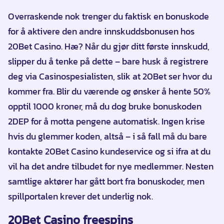
Overraskende nok trenger du faktisk en bonuskode
for å aktivere den andre innskuddsbonusen hos
20Bet Casino. Hæ? Når du gjør ditt første innskudd,
slipper du å tenke på dette – bare husk å registrere
deg via Casinospesialisten, slik at 20Bet ser hvor du
kommer fra. Blir du værende og ønsker å hente 50%
opptil 1000 kroner, må du dog bruke bonuskoden
2DEP for å motta pengene automatisk. Ingen krise
hvis du glemmer koden, altså – i så fall må du bare
kontakte 20Bet Casino kundeservice og si ifra at du
vil ha det andre tilbudet for nye medlemmer. Nesten
samtlige aktører har gått bort fra bonuskoder, men
spillportalen krever det underlig nok.
20Bet Casino freespins