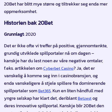
20Bet har blitt mye større og tiltrekker seg enda mer
oppmerksomhet.
Historien bak 20Bet
Grunnlagt
: 2020
Det er ikke ofte vi treffer på positive, gjennomtenkte,
grundig utviklede spillportaler nå om dagen –
kanskje har du lest noen av våre negative omtaler,
f.eks. artikkelen om
? Ja, det er
Cyberbet Casino
vanskelig å komme seg inn i casinobransjen, og
enda vanskeligere å stjele spillere fra dominerende
spillportaler som
. Kun en liten håndfull med
Bet365
yngre selskap har klart det, deriblant
og
Betzest
deres innovative spillportal. Kanskje blir 20Bet den