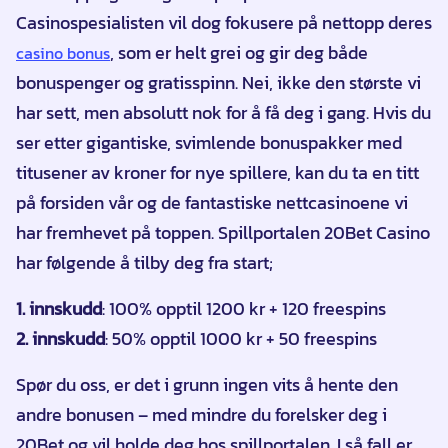
Casinospesialisten vil dog fokusere på nettopp deres
, som er helt grei og gir deg både
casino bonus
bonuspenger og gratisspinn. Nei, ikke den største vi
har sett, men absolutt nok for å få deg i gang. Hvis du
ser etter gigantiske, svimlende bonuspakker med
titusener av kroner for nye spillere, kan du ta en titt
på forsiden vår og de fantastiske nettcasinoene vi
har fremhevet på toppen. Spillportalen 20Bet Casino
har følgende å tilby deg fra start;
1. innskudd
: 100% opptil 1200 kr + 120 freespins
2. innskudd
: 50% opptil 1000 kr + 50 freespins
Spør du oss, er det i grunn ingen vits å hente den
andre bonusen – med mindre du forelsker deg i
20Bet og vil holde deg hos spillportalen. I så fall er