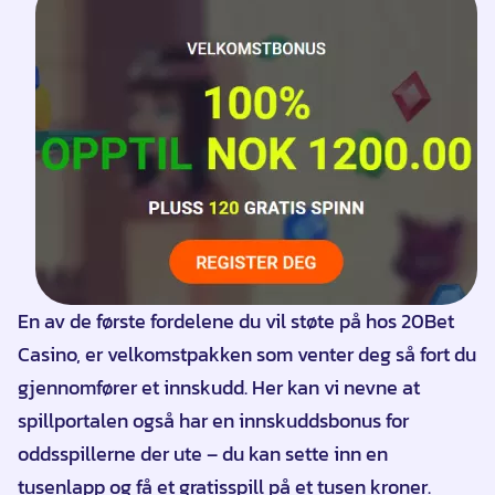
En av de første fordelene du vil støte på hos 20Bet
Casino, er velkomstpakken som venter deg så fort du
gjennomfører et innskudd. Her kan vi nevne at
spillportalen også har en innskuddsbonus for
oddsspillerne der ute – du kan sette inn en
tusenlapp og få et gratisspill på et tusen kroner.