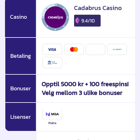
Cadabrus Casino
Casino
9.4/10
Betaling
Opptil 5000 kr + 100 freespins!
Bonuser
Velg mellom 3 ulike bonuser
Lisenser
Malta