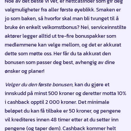
Noe av det beste vi vet, er nettcasinoer som gir deg
valgmuligheter fra aller første øyeblikk. Smaken er
jo som baken, så hvorfor skal man bli tvunget til å
bruke én enkelt velkomstbonus? Nei, serviceinnstilte
aktører legger alltid ut tre-fire bonuspakker som
medlemmene kan velge mellom, og det er akkurat
dette som møtte oss. Her får du ta akkurat den
bonusen som passer deg best, avhengig av dine
ønsker og planer!
Velger du den første bonusen
, kan du gjøre et
innskudd på minst 500 kroner og deretter motta 10%
i cashback opptil 2 000 kroner. Det minimale
beløpet du kan få tilbake er 50 kroner, og pengene
vil krediteres innen 48 timer etter at du setter inn
pengene (og taper dem). Cashback kommer helt