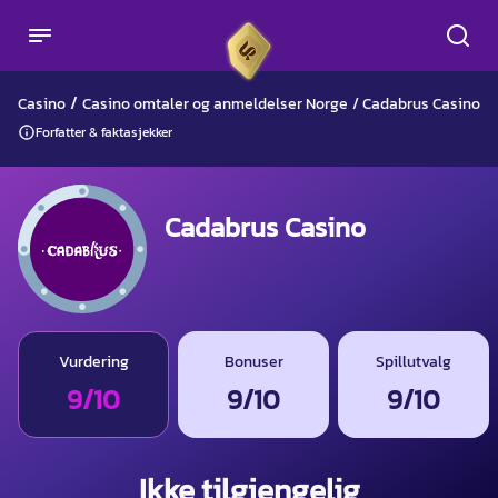
/
Casino
Casino omtaler og anmeldelser Norge
/
Cadabrus Casino
Forfatter & faktasjekker
Cadabrus Casino
Vurdering
Bonuser
Spillutvalg
9/10
9/10
9/10
Ikke tilgjengelig