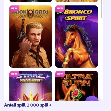
Antall spill
: 2 000 spill +