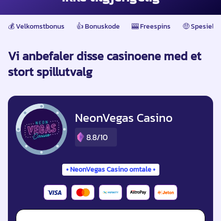
💰 Velkomstbonus
👍 Bonuskode
🎰 Freespins
🤑 Spesiell
Vi anbefaler disse casinoene med et
stort spillutvalg
NeonVegas Casino
8.8/10
NeonVegas Casino omtale