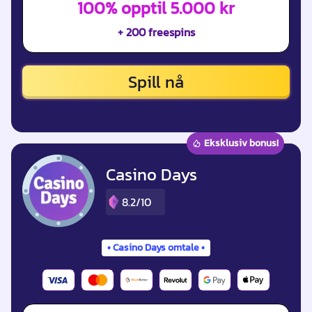
100% opptil 5.000 kr
+ 200 freespins
Spill nå
Eksklusiv bonus!
Casino Days
8.2/10
Casino Days omtale