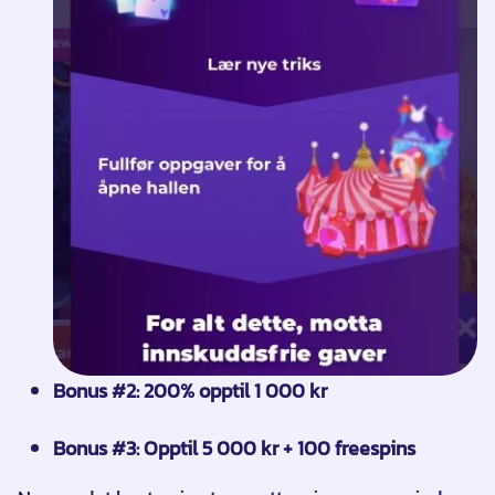
Bonus #2
: 200% opptil 1 000 kr
Bonus #3
: Opptil 5 000 kr + 100 freespins