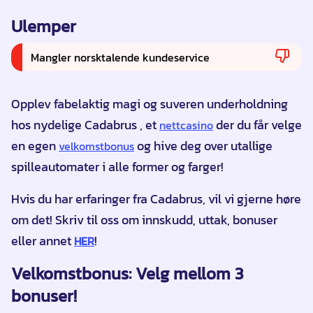
Ulemper
Mangler norsktalende kundeservice
Opplev fabelaktig magi og suveren underholdning
hos nydelige Cadabrus , et
der du får velge
nettcasino
en egen
og hive deg over utallige
velkomstbonus
spilleautomater i alle former og farger!
Hvis du har erfaringer fra Cadabrus, vil vi gjerne høre
om det! Skriv til oss om innskudd, uttak, bonuser
eller annet
!
HER
Velkomstbonus: Velg mellom 3
bonuser!