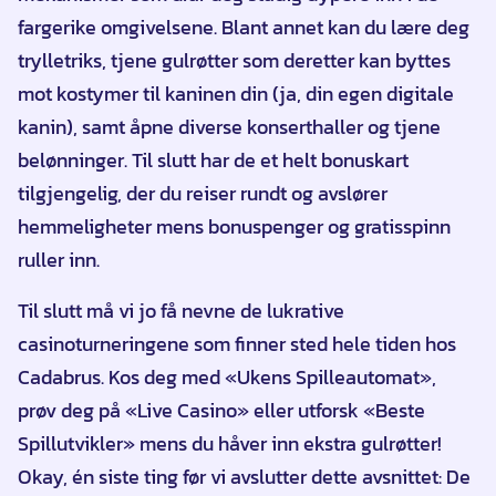
fargerike omgivelsene. Blant annet kan du lære deg
trylletriks, tjene gulrøtter som deretter kan byttes
mot kostymer til kaninen din (ja, din egen digitale
kanin), samt åpne diverse konserthaller og tjene
belønninger. Til slutt har de et helt bonuskart
tilgjengelig, der du reiser rundt og avslører
hemmeligheter mens bonuspenger og gratisspinn
ruller inn.
Til slutt må vi jo få nevne de lukrative
casinoturneringene som finner sted hele tiden hos
Cadabrus. Kos deg med «Ukens Spilleautomat»,
prøv deg på «Live Casino» eller utforsk «Beste
Spillutvikler» mens du håver inn ekstra gulrøtter!
Okay, én siste ting før vi avslutter dette avsnittet: De