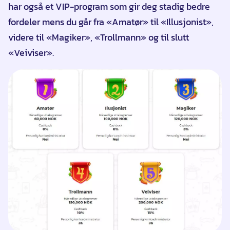
har også et VIP-program som gir deg stadig bedre
fordeler mens du går fra «Amatør» til «Illusjonist»,
videre til «Magiker», «Trollmann» og til slutt
«Veiviser».