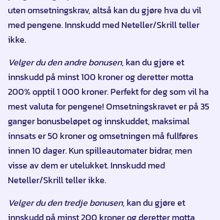
uten omsetningskrav, altså kan du gjøre hva du vil
med pengene. Innskudd med Neteller/Skrill teller
ikke.
Velger du den andre bonusen
, kan du gjøre et
innskudd på minst 100 kroner og deretter motta
200% opptil 1 000 kroner. Perfekt for deg som vil ha
mest valuta for pengene! Omsetningskravet er på 35
ganger bonusbeløpet og innskuddet, maksimal
innsats er 50 kroner og omsetningen må fullføres
innen 10 dager. Kun spilleautomater bidrar, men
visse av dem er utelukket. Innskudd med
Neteller/Skrill teller ikke.
Velger du den tredje bonusen
, kan du gjøre et
innskudd på minst 200 kroner og deretter motta