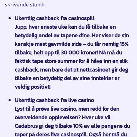
skrivende stund:
Ukentlig cashback fra casinospill
Jupp, hver eneste uke kan du få tilbake en
betydelig andel av tapene dine. Her viser de sin
kanskje mest gavmilde side – du får nemlig 15%
tilbake, helt opp til 30 000 kroner! Nå må du
faktisk tape store summer for å håve inn en slik
cashback, men bare det at nettcasinoet gir deg
tilbake en betydelig del av sine inntekter er
veldig positivt!
Ukentlig cashback fra live casino
Lyst til å prøve live casino, men redd for den
overveldende opplevelsen? Hver uke vil
Cadabrus gi deg tilbake 10% av alle pengene du
taper på deres live casinospill. Også her må du