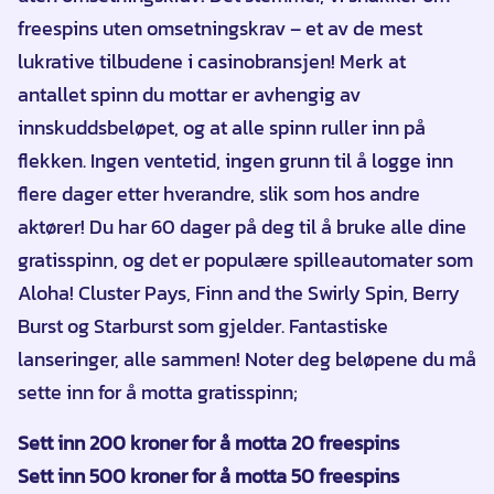
freespins uten omsetningskrav – et av de mest
lukrative tilbudene i casinobransjen! Merk at
antallet spinn du mottar er avhengig av
innskuddsbeløpet, og at alle spinn ruller inn på
flekken. Ingen ventetid, ingen grunn til å logge inn
flere dager etter hverandre, slik som hos andre
aktører! Du har 60 dager på deg til å bruke alle dine
gratisspinn, og det er populære spilleautomater som
Aloha! Cluster Pays, Finn and the Swirly Spin, Berry
Burst og Starburst som gjelder. Fantastiske
lanseringer, alle sammen! Noter deg beløpene du må
sette inn for å motta gratisspinn;
Sett inn 200 kroner for å motta 20 freespins
Sett inn 500 kroner for å motta 50 freespins