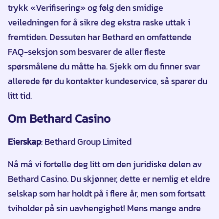
trykk «Verifisering» og følg den smidige
veiledningen for å sikre deg ekstra raske uttak i
fremtiden. Dessuten har Bethard en omfattende
FAQ-seksjon som besvarer de aller fleste
spørsmålene du måtte ha. Sjekk om du finner svar
allerede før du kontakter kundeservice, så sparer du
litt tid.
Om Bethard Casino
Eierskap
: Bethard Group Limited
Nå må vi fortelle deg litt om den juridiske delen av
Bethard Casino. Du skjønner, dette er nemlig et eldre
selskap som har holdt på i flere år, men som fortsatt
tviholder på sin uavhengighet! Mens mange andre