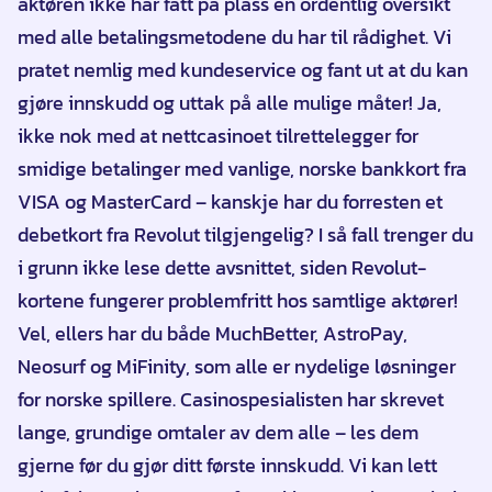
aktøren ikke har fått på plass en ordentlig oversikt
med alle betalingsmetodene du har til rådighet. Vi
pratet nemlig med kundeservice og fant ut at du kan
gjøre innskudd og uttak på alle mulige måter! Ja,
ikke nok med at nettcasinoet tilrettelegger for
smidige betalinger med vanlige, norske bankkort fra
VISA og MasterCard – kanskje har du forresten et
debetkort fra Revolut tilgjengelig? I så fall trenger du
i grunn ikke lese dette avsnittet, siden Revolut-
kortene fungerer problemfritt hos samtlige aktører!
Vel, ellers har du både MuchBetter, AstroPay,
Neosurf og MiFinity, som alle er nydelige løsninger
for norske spillere. Casinospesialisten har skrevet
lange, grundige omtaler av dem alle – les dem
gjerne før du gjør ditt første innskudd. Vi kan lett