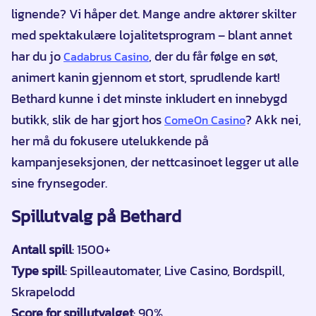
lignende? Vi håper det. Mange andre aktører skilter
med spektakulære lojalitetsprogram – blant annet
har du jo
, der du får følge en søt,
Cadabrus Casino
animert kanin gjennom et stort, sprudlende kart!
Bethard kunne i det minste inkludert en innebygd
butikk, slik de har gjort hos
? Akk nei,
ComeOn Casino
her må du fokusere utelukkende på
kampanjeseksjonen, der nettcasinoet legger ut alle
sine frynsegoder.
Spillutvalg på Bethard
Antall spill
: 1500+
Type spill
: Spilleautomater, Live Casino, Bordspill,
Skrapelodd
Score for spillutvalget
: 90%