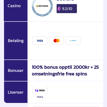
Casino
9.2/10
Betaling
100% bonus opptil 2000kr + 25
Bonuser
omsetningsfrie free spins
Lisenser
Malta