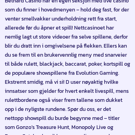
Bethard Casino har en egen seksjon med live casino
som du finner i hovedmenyen – hold deg fast, for der
venter smellvakker underholdning rett fra start,
allerede før du åpner et spill! Nettcasinoet har
nemlig lagt ut store videoer fra selve spillene, derfor
blir du dratt inn i omgivelsene på flekken. Ellers kan
du se frem til en brukervennlig meny med snarveier
til både rulett, blackjack, baccarat, poker, kortspill og
de populære showspillene fra Evolution Gaming.
Ekstremt smidig, må vi si! D user nøyaktig hvilke
innsatser som gjelder for hvert enkelt livespill, mens
rulettbordene også viser frem tallene som dukket
opp i de nyligste rundene. Spør du oss, er det
nettopp showspill du burde begynne med – titler
som Gonzo’s Treasure Hunt, Monopoly Live og