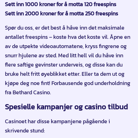
Sett inn 1000 kroner for å motta 120 freespins
Sett inn 2000 kroner for å motta 250 freespins
Spør du oss, er det best å håve inn det maksimale
antallet freespins – koste hva det koste vil. Åpne en
av de utpekte videoautomatene, kryss fingrene og
snurr hjulene av sted. Med litt hell vil du håve inn
flere saftige gevinster underveis, og disse kan du
bruke helt fritt øyeblikket etter. Eller ta dem ut og
kjøpe deg noe fint! Forbausende god underholdning
fra Bethard Casino.
Spesielle kampanjer og casino tilbud
Casinoet har disse kampanjene pågående i
skrivende stund: