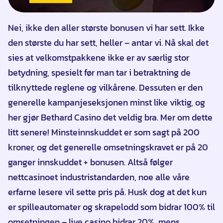
Nei, ikke den aller største bonusen vi har sett. Ikke
den største du har sett, heller – antar vi. Nå skal det
sies at velkomstpakkene ikke er av særlig stor
betydning, spesielt før man tar i betraktning de
tilknyttede reglene og vilkårene. Dessuten er den
generelle kampanjeseksjonen minst like viktig, og
her gjør Bethard Casino det veldig bra. Mer om dette
litt senere! Minsteinnskuddet er som sagt på 200
kroner, og det generelle omsetningskravet er på 20
ganger innskuddet + bonusen. Altså følger
nettcasinoet industristandarden, noe alle våre
erfarne lesere vil sette pris på. Husk dog at det kun
er spilleautomater og skrapelodd som bidrar 100% til
omsetningen – live casino bidrar 20%, mens