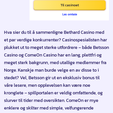
Til casinoet
Les omtale
Hva sier du til å sammenligne Bethard Casino med
et par verdige konkurrenter? Casinospesialisten har
plukket ut to meget sterke utfordrere – både Betsson
Casino og ComeOn Casino har en lang, plettfri og
meget sterk bakgrunn, med utallige medlemmer fra
Norge. Kanskje man burde velge en av disse to i
stedet? Vel, Betsson gir ut en eksklusiv bonus til
våre lesere, men opplevelsen kan være noe
kronglete – spillportalen er veldig omfattende, og
slurver til tider med oversikten. ComeOn er mye
enklere og skilter med simple, velfungerende