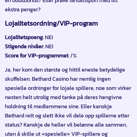
en oddsbonus? Eller prøve fantasisport med litt
ekstra penger?
Lojalitetsordning/VIP-program
Lojalitetspoeng
: NEI
Stigende nivåer
: NEI
Score for VIP-programmet
: /%
Ja, her kom den største og hittil eneste betydelige
skuffelsen. Bethard Casino har nemlig ingen
spesielle ordninger for lojale spillere, noe som virker
nesten helt utrolig med tanke på deres hengivne
holdning til medlemmene sine. Eller kanskje
Bethard rett og slett ikke vil dele opp spillerne etter
status? Kanskje de heller vil belønne alle sammen,
uten å skille ut «spesielle» VIP-spillere og