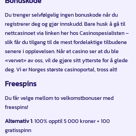
Bonuskode
Du trenger selvfølgelig ingen bonuskode når du
registrerer deg og gjør innskudd. Bare husk å gå til
nettcasinoet via linken her hos Casinospesialisten –
slik får du tilgang til de mest fordelaktige tilbudene
senere i opplevelsen. Når et casino ser at du ble
«vervet» av oss, vil de gjøre sitt ytterste for å glede
deg. Vi er Norges største casinoportal, tross alt!
Freespins
Du får velge mellom to velkomstbonuser med
freespins!
Alternativ 1
: 100% opptil 5 000 kroner + 100
gratisspinn