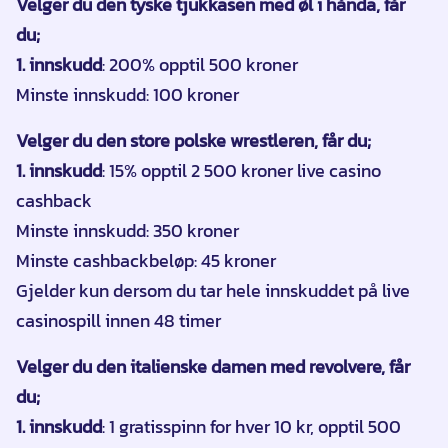
Velger du den tyske tjukkasen med øl i hånda, får
du;
1. innskudd
: 200% opptil 500 kroner
Minste innskudd: 100 kroner
Velger du den store polske wrestleren, får du;
1. innskudd
: 15% opptil 2 500 kroner live casino
cashback
Minste innskudd: 350 kroner
Minste cashbackbeløp: 45 kroner
Gjelder kun dersom du tar hele innskuddet på live
casinospill innen 48 timer
Velger du den italienske damen med revolvere, får
du;
1. innskudd
: 1 gratisspinn for hver 10 kr, opptil 500