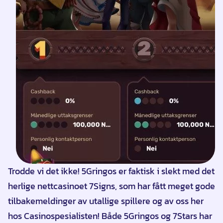
Trodde vi det ikke! 5Gringos er faktisk i slekt med det
herlige nettcasinoet 7Signs, som har fått meget gode
tilbakemeldinger av utallige spillere og av oss her
hos Casinospesialisten! Både 5Gringos og 7Stars har