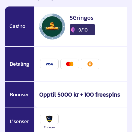
5Gringos
Casino
9/10
Betaling
Opptil 5000 kr + 100 freespins
Bonuser
Lisenser
Curaçao