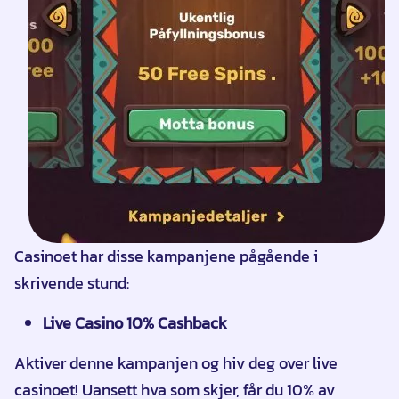
Casinoet har disse kampanjene pågående i
skrivende stund:
Live Casino 10% Cashback
Aktiver denne kampanjen og hiv deg over live
casinoet! Uansett hva som skjer, får du 10% av