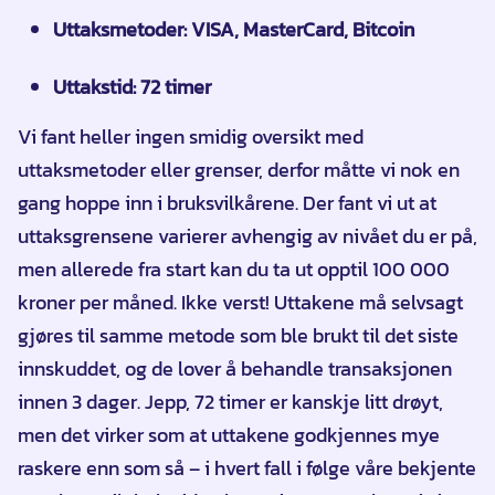
Uttaksmetoder
: VISA, MasterCard, Bitcoin
Uttakstid
: 72 timer
Vi fant heller ingen smidig oversikt med
uttaksmetoder eller grenser, derfor måtte vi nok en
gang hoppe inn i bruksvilkårene. Der fant vi ut at
uttaksgrensene varierer avhengig av nivået du er på,
men allerede fra start kan du ta ut opptil 100 000
kroner per måned. Ikke verst! Uttakene må selvsagt
gjøres til samme metode som ble brukt til det siste
innskuddet, og de lover å behandle transaksjonen
innen 3 dager. Jepp, 72 timer er kanskje litt drøyt,
men det virker som at uttakene godkjennes mye
raskere enn som så – i hvert fall i følge våre bekjente