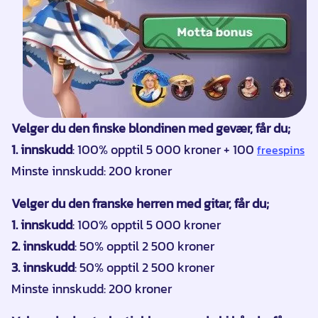
Velger du den finske blondinen med gevær, får du;
1. innskudd
: 100% opptil 5 000 kroner + 100
freespins
Minste innskudd: 200 kroner
Velger du den franske herren med gitar, får du;
1. innskudd
: 100% opptil 5 000 kroner
2. innskudd
: 50% opptil 2 500 kroner
3. innskudd
: 50% opptil 2 500 kroner
Minste innskudd: 200 kroner