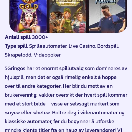
Antall spill
: 3000+
Type spill
: Spilleautomater, Live Casino, Bordspill,
Skrapelodd, Videopoker
5Gringos har et enormt spillutvalg som domineres av
hjulspill, men det er også rimelig enkelt å hoppe
over til andre kategorier. Her blir du møtt av en
brukervennlig, vakker oversikt der hvert spill kommer
med et stort bilde – visse er selvsagt markert som
«nye» eller «hete». Boltre deg i videoautomater og
klassiske automater, før du begynner å utforske
mindre kjente titler fra en haug av leverandører! Vi