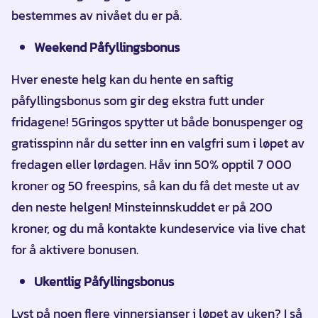
bestemmes av nivået du er på.
Weekend Påfyllingsbonus
Hver eneste helg kan du hente en saftig
påfyllingsbonus som gir deg ekstra futt under
fridagene! 5Gringos spytter ut både bonuspenger og
gratisspinn når du setter inn en valgfri sum i løpet av
fredagen eller lørdagen. Håv inn 50% opptil 7 000
kroner og 50 freespins, så kan du få det meste ut av
den neste helgen! Minsteinnskuddet er på 200
kroner, og du må kontakte kundeservice via live chat
for å aktivere bonusen.
Ukentlig Påfyllingsbonus
Lyst på noen flere vinnersjanser i løpet av uken? I så