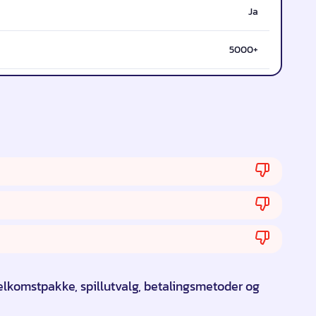
Ja
5000+
velkomstpakke, spillutvalg, betalingsmetoder og