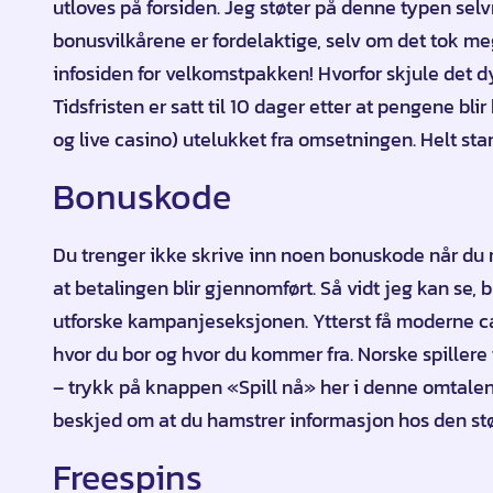
utloves på forsiden. Jeg støter på denne typen sel
bonusvilkårene er fordelaktige, selv om det tok me
infosiden for velkomstpakken! Hvorfor skjule det d
Tidsfristen er satt til 10 dager etter at pengene bli
og live casino) utelukket fra omsetningen. Helt st
Bonuskode
Du trenger ikke skrive inn noen bonuskode når du 
at betalingen blir gjennomført. Så vidt jeg kan se, 
utforske kampanjeseksjonen. Ytterst få moderne ca
hvor du bor og hvor du kommer fra. Norske spillere 
– trykk på knappen «Spill nå» her i denne omtalen,
beskjed om at du hamstrer informasjon hos den stø
Freespins