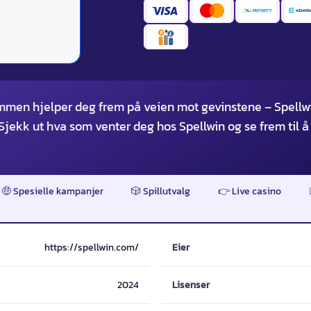
men hjelper deg frem på veien mot gevinstene – Spellwin 
 Sjekk ut hva som venter deg hos Spellwin og se frem til å
🤑 Spesielle kampanjer
🎲 Spillutvalg
👉 Live casino
Eier
https://spellwin.com/
Lisenser
2024