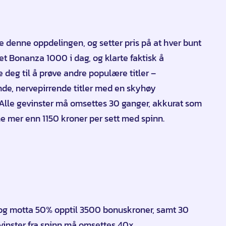
e denne oppdelingen, og setter pris på at hver bunt
 Bonanza 1000 i dag, og klarte faktisk å
e deg til å prøve andre populære titler –
nde, nervepirrende titler med en skyhøy
! Alle gevinster må omsettes 30 ganger, akkurat som
e mer enn 1150 kroner per sett med spinn.
r og motta 50% opptil 3500 bonuskroner, samt 30
vinster fra spinn må omsettes 40x.