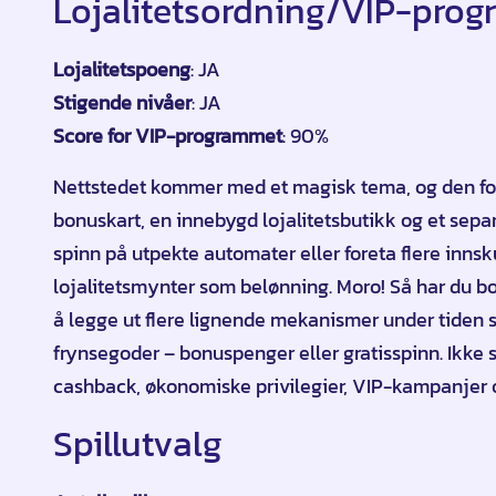
Lojalitetsordning/VIP-prog
Lojalitetspoeng
: JA
Stigende nivåer
: JA
Score for VIP-programmet
: 90%
Nettstedet kommer med et magisk tema, og den fort
bonuskart, en innebygd lojalitetsbutikk og et separ
spinn på utpekte automater eller foreta flere inns
lojalitetsmynter som belønning. Moro! Så har du bo
å legge ut flere lignende mekanismer under tiden 
frynsegoder – bonuspenger eller gratisspinn. Ikke s
cashback, økonomiske privilegier, VIP-kampanjer
Spillutvalg