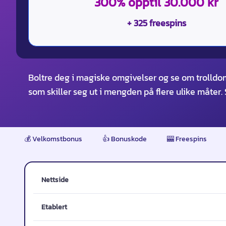
300% opptil 30.000 kr
+ 325 freespins
Boltre deg i magiske omgivelser og se om trolldom
som skiller seg ut i mengden på flere ulike måter.
💰 Velkomstbonus
👍 Bonuskode
🎰 Freespins
Nettside
Etablert