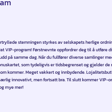
ram
ryllede stemningen styrkes av selskapets herlige ordning
at VIP-program! Førstnevnte oppfordrer deg til å utføre di
kudd på samme dag. Når du fullfører diverse samlinger me
nuskartet, som tydeligvis er tidsbegrenset og gjelder de
som kommer. Meget vakkert og innbydende. Lojalitetsbuti
ærlig innovativt, men fortsatt bra. Til slutt kommer VIP-
 og mye mer!