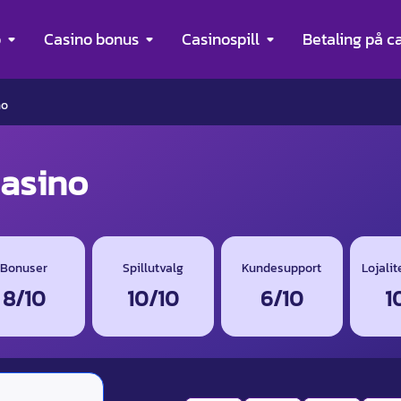
o
Casino bonus
Casinospill
Betaling på c
no
Casino
Bonuser
Spillutvalg
Kundesupport
Lojali
8/10
10/10
6/10
1