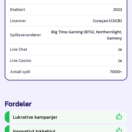
Etablert
2023
Lisenser
Curaçao (CGCB)
Big Time Gaming (BTG), Northernlight,
Spilleverandører
Gamevy
Live Chat
Ja
Live Casino
Ja
Antall spill
7000+
Fordeler
Lukrative kampanjer
Innovativt lykkehjul