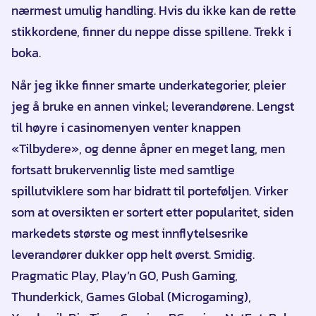
nærmest umulig handling. Hvis du ikke kan de rette
stikkordene, finner du neppe disse spillene. Trekk i
boka.
Når jeg ikke finner smarte underkategorier, pleier
jeg å bruke en annen vinkel; leverandørene. Lengst
til høyre i casinomenyen venter knappen
«Tilbydere», og denne åpner en meget lang, men
fortsatt brukervennlig liste med samtlige
spillutviklere som har bidratt til porteføljen. Virker
som at oversikten er sortert etter popularitet, siden
markedets største og mest innflytelsesrike
leverandører dukker opp helt øverst. Smidig.
Pragmatic Play, Play’n GO, Push Gaming,
Thunderkick, Games Global (Microgaming),