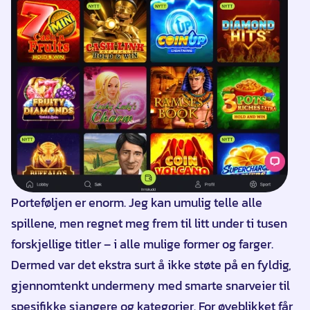
Porteføljen er enorm. Jeg kan umulig telle alle
spillene, men regnet meg frem til litt under ti tusen
forskjellige titler – i alle mulige former og farger.
Dermed var det ekstra surt å ikke støte på en fyldig,
gjennomtenkt undermeny med smarte snarveier til
spesifikke sjangere og kategorier. For øyeblikket får