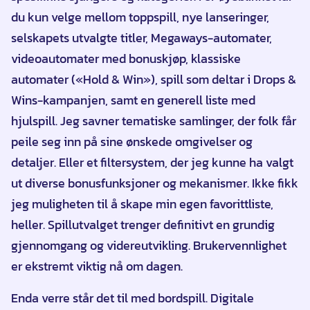
du kun velge mellom toppspill, nye lanseringer,
selskapets utvalgte titler, Megaways-automater,
videoautomater med bonuskjøp, klassiske
automater («Hold & Win»), spill som deltar i Drops &
Wins-kampanjen, samt en generell liste med
hjulspill. Jeg savner tematiske samlinger, der folk får
peile seg inn på sine ønskede omgivelser og
detaljer. Eller et filtersystem, der jeg kunne ha valgt
ut diverse bonusfunksjoner og mekanismer. Ikke fikk
jeg muligheten til å skape min egen favorittliste,
heller. Spillutvalget trenger definitivt en grundig
gjennomgang og videreutvikling. Brukervennlighet
er ekstremt viktig nå om dagen.
Enda verre står det til med bordspill. Digitale