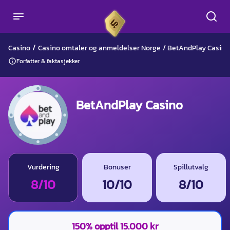
/
Casino
Casino omtaler og anmeldelser Norge
/
BetAndPlay Casino
Forfatter & faktasjekker
BetAndPlay Casino
Vurdering
Bonuser
Spillutvalg
8/10
10/10
8/10
150% opptil 15.000 kr