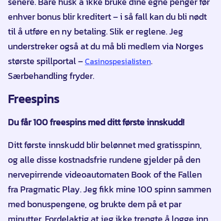
senere. Bare husk å ikke bruke dine egne penger før
enhver bonus blir kreditert – i så fall kan du bli nødt
til å utføre en ny betaling. Slik er reglene. Jeg
understreker også at du må bli medlem via Norges
største spillportal –
.
Casinospesialisten
Særbehandling fryder.
Freespins
Du får 100 freespins med ditt første innskudd!
Ditt første innskudd blir belønnet med gratisspinn,
og alle disse kostnadsfrie rundene gjelder på den
nervepirrende videoautomaten Book of the Fallen
fra Pragmatic Play. Jeg fikk mine 100 spinn sammen
med bonuspengene, og brukte dem på et par
minutter. Fordelaktig at jeg ikke trengte å logge inn