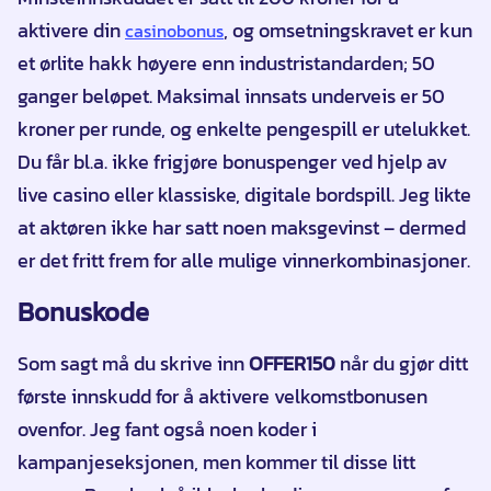
aktivere din
, og omsetningskravet er kun
casinobonus
et ørlite hakk høyere enn industristandarden; 50
ganger beløpet. Maksimal innsats underveis er 50
kroner per runde, og enkelte pengespill er utelukket.
Du får bl.a. ikke frigjøre bonuspenger ved hjelp av
live casino eller klassiske, digitale bordspill. Jeg likte
at aktøren ikke har satt noen maksgevinst – dermed
er det fritt frem for alle mulige vinnerkombinasjoner.
Bonuskode
Som sagt må du skrive inn
OFFER150
når du gjør ditt
første innskudd for å aktivere velkomstbonusen
ovenfor. Jeg fant også noen koder i
kampanjeseksjonen, men kommer til disse litt