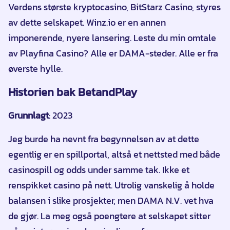
Verdens største kryptocasino, BitStarz Casino, styres
av dette selskapet. Winz.io er en annen
imponerende, nyere lansering. Leste du min omtale
av Playfina Casino? Alle er DAMA-steder. Alle er fra
øverste hylle.
Historien bak BetandPlay
Grunnlagt
: 2023
Jeg burde ha nevnt fra begynnelsen av at dette
egentlig er en spillportal, altså et nettsted med både
casinospill og odds under samme tak. Ikke et
renspikket casino på nett. Utrolig vanskelig å holde
balansen i slike prosjekter, men DAMA N.V. vet hva
de gjør. La meg også poengtere at selskapet sitter