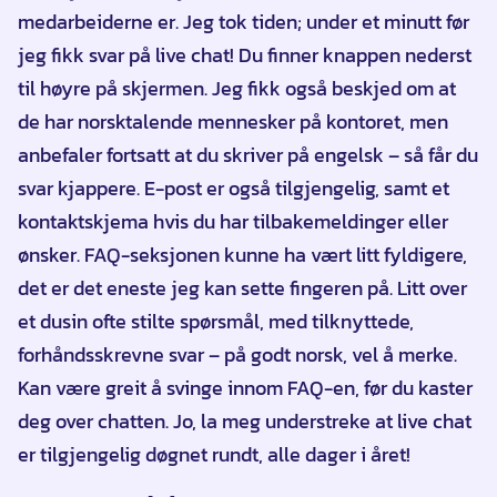
medarbeiderne er. Jeg tok tiden; under et minutt før
jeg fikk svar på live chat! Du finner knappen nederst
til høyre på skjermen. Jeg fikk også beskjed om at
de har norsktalende mennesker på kontoret, men
anbefaler fortsatt at du skriver på engelsk – så får du
svar kjappere. E-post er også tilgjengelig, samt et
kontaktskjema hvis du har tilbakemeldinger eller
ønsker. FAQ-seksjonen kunne ha vært litt fyldigere,
det er det eneste jeg kan sette fingeren på. Litt over
et dusin ofte stilte spørsmål, med tilknyttede,
forhåndsskrevne svar – på godt norsk, vel å merke.
Kan være greit å svinge innom FAQ-en, før du kaster
deg over chatten. Jo, la meg understreke at live chat
er tilgjengelig døgnet rundt, alle dager i året!