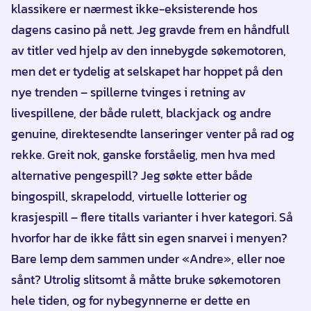
klassikere er nærmest ikke-eksisterende hos
dagens casino på nett. Jeg gravde frem en håndfull
av titler ved hjelp av den innebygde søkemotoren,
men det er tydelig at selskapet har hoppet på den
nye trenden – spillerne tvinges i retning av
livespillene, der både rulett, blackjack og andre
genuine, direktesendte lanseringer venter på rad og
rekke. Greit nok, ganske forståelig, men hva med
alternative pengespill? Jeg søkte etter både
bingospill, skrapelodd, virtuelle lotterier og
krasjespill – flere titalls varianter i hver kategori. Så
hvorfor har de ikke fått sin egen snarvei i menyen?
Bare lemp dem sammen under «Andre», eller noe
sånt? Utrolig slitsomt å måtte bruke søkemotoren
hele tiden, og for nybegynnerne er dette en