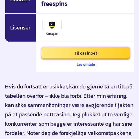
freespins
Lisenser
Curaçao
Til casinoet
Les omtale
Hvis du fortsatt er usikker, kan du gjerne ta en titt på
tabellen overfor – ikke bla forbi. Etter min erfaring,
kan slike sammenligninger være avgjørende i jakten
på et passende nettcasino. Jeg plukket ut to verdige
konkurrenter, som begge er interessante og har sine
fordeler. Noter deg de forskjellige velkomstpakkene,