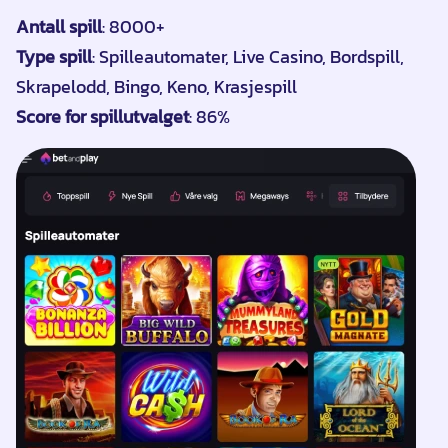
Antall spill
: 8000+
Type spill
: Spilleautomater, Live Casino, Bordspill,
Skrapelodd, Bingo, Keno, Krasjespill
Score for spillutvalget
: 86%