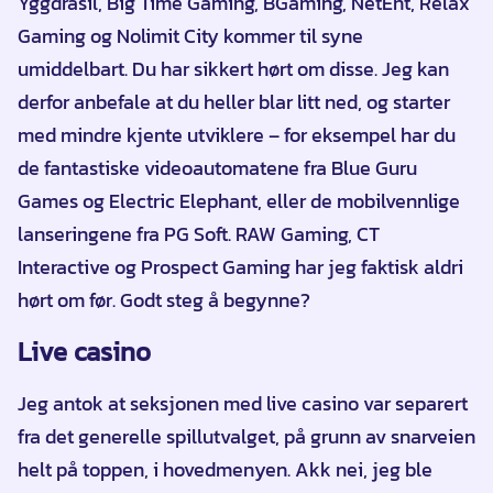
Yggdrasil, Big Time Gaming, BGaming, NetEnt, Relax
Gaming og Nolimit City kommer til syne
umiddelbart. Du har sikkert hørt om disse. Jeg kan
derfor anbefale at du heller blar litt ned, og starter
med mindre kjente utviklere – for eksempel har du
de fantastiske videoautomatene fra Blue Guru
Games og Electric Elephant, eller de mobilvennlige
lanseringene fra PG Soft. RAW Gaming, CT
Interactive og Prospect Gaming har jeg faktisk aldri
hørt om før. Godt steg å begynne?
Live casino
Jeg antok at seksjonen med live casino var separert
fra det generelle spillutvalget, på grunn av snarveien
helt på toppen, i hovedmenyen. Akk nei, jeg ble