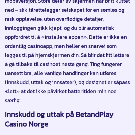
mobilversjon. Store deler av skjermen har blitt kuttet
ned – slik tilrettelegger selskapet for en sømløs og
rask opplevelse, uten overflødige detaljer.
Innloggingen gikk kjapt, og du blir automatisk
oppfordret til å «installere appen». Dette er ikke en
ordentlig casinoapp, men heller en snarvei som
legges til på hjemskjermen din. Så blir det litt lettere
å gå tilbake til casinoet neste gang. Ting fungerer
uansett bra, alle vanlige handlinger kan utføres
(innskudd, uttak og innsatser), og designet er såpass
«lett» at det ikke påvirket batteritiden min noe
særlig.
Innskudd og uttak på BetandPlay
Casino Norge