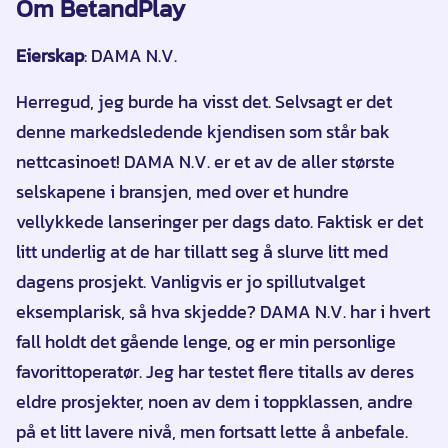
Om BetandPlay
Eierskap
: DAMA N.V.
Herregud, jeg burde ha visst det. Selvsagt er det
denne markedsledende kjendisen som står bak
nettcasinoet! DAMA N.V. er et av de aller største
selskapene i bransjen, med over et hundre
vellykkede lanseringer per dags dato. Faktisk er det
litt underlig at de har tillatt seg å slurve litt med
dagens prosjekt. Vanligvis er jo spillutvalget
eksemplarisk, så hva skjedde? DAMA N.V. har i hvert
fall holdt det gående lenge, og er min personlige
favorittoperatør. Jeg har testet flere titalls av deres
eldre prosjekter, noen av dem i toppklassen, andre
på et litt lavere nivå, men fortsatt lette å anbefale.