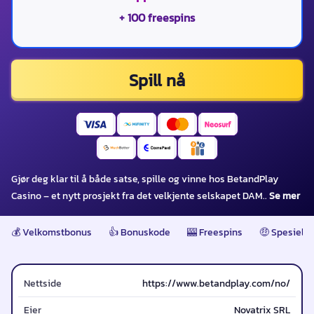
+ 100 freespins
Spill nå
Gjør deg klar til å både satse, spille og vinne hos BetandPlay
Casino – et nytt prosjekt fra det velkjente selskapet DAM
..
Se mer
💰 Velkomstbonus
👍 Bonuskode
🎰 Freespins
🤑 Spesiell
Nettside
https://www.betandplay.com/no/
Eier
Novatrix SRL