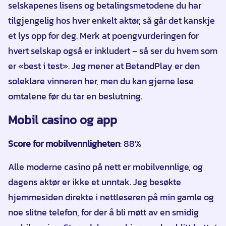
selskapenes lisens og betalingsmetodene du har
tilgjengelig hos hver enkelt aktør, så går det kanskje
et lys opp for deg. Merk at poengvurderingen for
hvert selskap også er inkludert – så ser du hvem som
er «best i test». Jeg mener at BetandPlay er den
soleklare vinneren her, men du kan gjerne lese
omtalene før du tar en beslutning.
Mobil casino og app
Score for mobilvennligheten
: 88%
Alle moderne casino på nett er mobilvennlige, og
dagens aktør er ikke et unntak. Jeg besøkte
hjemmesiden direkte i nettleseren på min gamle og
noe slitne telefon, for der å bli møtt av en smidig