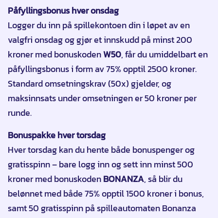
Påfyllingsbonus hver onsdag
Logger du inn på spillekontoen din i løpet av en
valgfri onsdag og gjør et innskudd på minst 200
kroner med bonuskoden
W50
, får du umiddelbart en
påfyllingsbonus i form av 75% opptil 2500 kroner.
Standard omsetningskrav (50x) gjelder, og
maksinnsats under omsetningen er 50 kroner per
runde.
Bonuspakke hver torsdag
Hver torsdag kan du hente både bonuspenger og
gratisspinn – bare logg inn og sett inn minst 500
kroner med bonuskoden
BONANZA
, så blir du
belønnet med både 75% opptil 1500 kroner i bonus,
samt 50 gratisspinn på spilleautomaten Bonanza