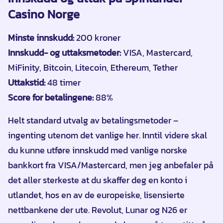
Casino Norge
Minste innskudd:
200 kroner
Innskudd- og uttaksmetoder:
VISA, Mastercard,
MiFinity, Bitcoin, Litecoin, Ethereum, Tether
Uttakstid:
48 timer
Score for betalingene:
88%
Helt standard utvalg av betalingsmetoder –
ingenting utenom det vanlige her. Inntil videre skal
du kunne utføre innskudd med vanlige norske
bankkort fra VISA/Mastercard, men jeg anbefaler på
det aller sterkeste at du skaffer deg en konto i
utlandet, hos en av de europeiske, lisensierte
nettbankene der ute. Revolut, Lunar og N26 er