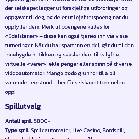
der selskapet legger ut forskjellige utfordringer og
oppgaver til deg, og deler ut lojalitetspoeng når du
oppfyller dem. Merk at poengene kalles for
«Edelstener» – disse kan også tjenes inn via visse
turneringer. Når du har spart inn en del, går du til den
innebygde butikken og veksler dem til valgfrie
virtuelle «varer»; ekte penger eller spinn på diverse
videoautomater. Mange gode grunner til å bli
værende i en stund – her får selskapet tommelen
opp!
Spillutvalg
Antall spill
: 5000+
Type spill
: Spilleautomater, Live Casino, Bordspill,