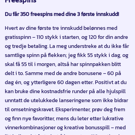
Du får 350 freespins med dine 3 første innskudd!
Hvert av dine første tre innskudd belønnes med
gratisspinn – 110 stykk i starten, og 120 for din andre
og tredje betaling. La meg understreke at du ikke får
samtlige spinn på flekken; jeg fikk 55 stykk i dag, og
skal få 55 til i morgen, altså har spinnpakken blitt
delt i to. Samme med de andre bonusene – 60 på
dag én, og ytterligere 60 dagen etter. Positivt at du
kan bruke dine kostnadsfrie runder på alle hjulspill
unntatt de utelukkede lanseringene som ikke bidrar
til omsetningskravet. Eksperimenter, prøv deg frem
og finn nye favoritter, mens du leter etter lukrative
vinnerkombinasjoner og kreative bonusspill – med