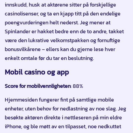
innskudd, husk at aktørene sitter på forskjellige
casinolisenser, og ta en kjapp titt på den endelige
poengvurderingen helt nederst. Jeg mener at
Spinlander er hakket bedre enn de to andre, takket
være den lukrative velkomstpakken og fornuftige
bonusvilkårene – ellers kan du gjerne lese hver
enkelt omtale før du tar en beslutning.
Mobil casino og app
Score for mobilvennligheten
: 88%
Hjemmesiden fungerer fint på samtlige mobile
enheter, uten behov for nedlastning av noe slag. Jeg
besøkte aktøren direkte i nettleseren på min eldre
iPhone, og ble møtt av en tilpasset, noe nedkuttet