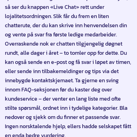
så ser du knappen «Live Chat» rett under
lojalitetsordningen. Slik får du frem en liten
chatterute, der du kan skrive inn henvendelsen din
og vente på svar fra første ledige medarbeider.
Overraskende nok er chatten tilgjengelig døgnet
rundt, alle dager i året – to tomler opp for dette. Du
kan også sende en e-post og få svar i løpet av timen,
eller sende inn tilbakemeldinger og tips via det
innebygde kontaktskjemaet. Ta gjerne en sving
innom FAQ-seksjonen før du kaster deg over
kundeservice – der venter en lang liste med ofte
stilte spørsmål, ordnet inn i tydelige kategorier. Bla
nedover og sjekk om du finner et passende svar.
Ingen norsktalende hjelp, ellers hadde selskapet fått
en enda bedre vurdering.