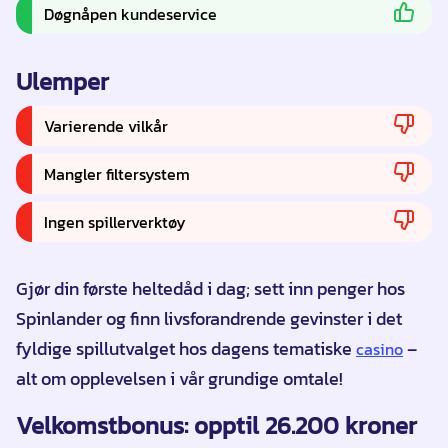
Døgnåpen kundeservice
Ulemper
Varierende vilkår
Mangler filtersystem
Ingen spillerverktøy
Gjør din første heltedåd i dag; sett inn penger hos
Spinlander og finn livsforandrende gevinster i det
fyldige spillutvalget hos dagens tematiske
–
casino
alt om opplevelsen i vår grundige omtale!
Velkomstbonus: opptil 26.200 kroner