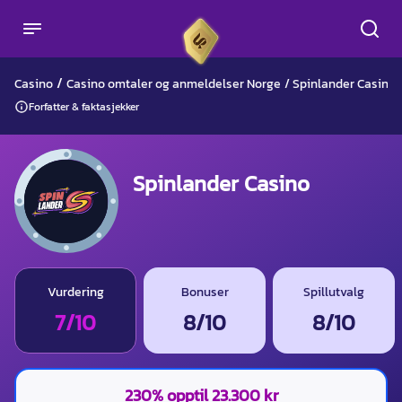
/
Casino
Casino omtaler og anmeldelser Norge
/
Spinlander Casino
Forfatter & faktasjekker
Spinlander Casino
Vurdering
Bonuser
Spillutvalg
7/10
8/10
8/10
230% opptil 23.300 kr