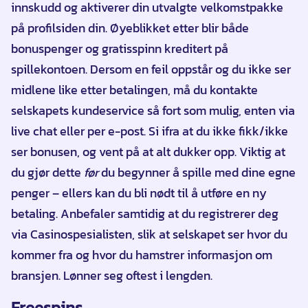
innskudd og aktiverer din utvalgte velkomstpakke
på profilsiden din. Øyeblikket etter blir både
bonuspenger og gratisspinn kreditert på
spillekontoen. Dersom en feil oppstår og du ikke ser
midlene like etter betalingen, må du kontakte
selskapets kundeservice så fort som mulig, enten via
live chat eller per e-post. Si ifra at du ikke fikk/ikke
ser bonusen, og vent på at alt dukker opp. Viktig at
du gjør dette
før
du begynner å spille med dine egne
penger – ellers kan du bli nødt til å utføre en ny
betaling. Anbefaler samtidig at du registrerer deg
via Casinospesialisten, slik at selskapet ser hvor du
kommer fra og hvor du hamstrer informasjon om
bransjen. Lønner seg oftest i lengden.
Freespins