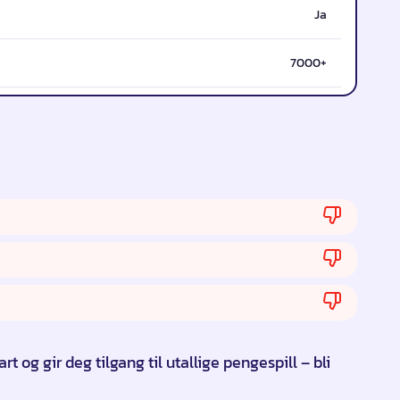
Ja
7000+
t og gir deg tilgang til utallige pengespill – bli