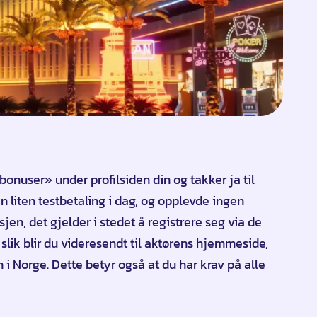
 bonuser» under profilsiden din og takker ja til
n liten testbetaling i dag, og opplevde ingen
n, det gjelder i stedet å registrere seg via de
slik blir du videresendt til aktørens hjemmeside,
i Norge. Dette betyr også at du har krav på alle