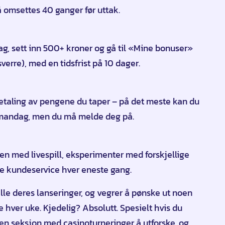
å omsettes 40 ganger før uttak.
ag, sett inn 500+ kroner og gå til «Mine bonuser»
erre), med en tidsfrist på 10 dager.
kebetaling av pengene du taper – på det meste kan du
r mandag, men du må melde deg på.
en med livespill, eksperimenter med forskjellige
te kundeservice hver eneste gang.
le deres lanseringer, og vegrer å pønske ut noen
 hver uke. Kjedelig? Absolutt. Spesielt hvis du
 en seksjon med casinoturneringer å utforske, og