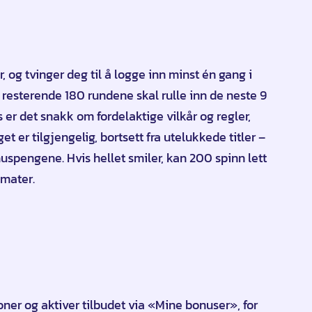
 og tvinger deg til å logge inn minst én gang i
e resterende 180 rundene skal rulle inn de neste 9
er det snakk om fordelaktige vilkår og regler,
t er tilgjengelig, bortsett fra utelukkede titler –
spengene. Hvis hellet smiler, kan 200 spinn lett
omater.
oner og aktiver tilbudet via «Mine bonuser», for