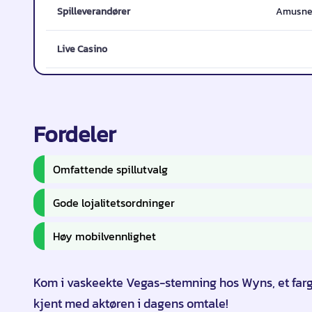
Spilleverandører
Amusnet
Live Casino
Fordeler
Omfattende spillutvalg
Gode lojalitetsordninger
Høy mobilvennlighet
Kom i vaskeekte Vegas-stemning hos Wyns, et farg
kjent med aktøren i dagens omtale!