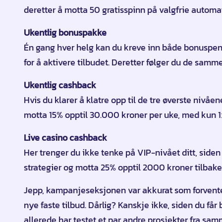
deretter å motta 50 gratisspinn på valgfrie automa
Ukentlig bonuspakke
Én gang hver helg kan du kreve inn både bonuspenge
for å aktivere tilbudet. Deretter følger du de sam
Ukentlig cashback
Hvis du klarer å klatre opp til de tre øverste nivå
motta 15% opptil 30.000 kroner per uke, med kun 
Live casino cashback
Her trenger du ikke tenke på VIP-nivået ditt, side
strategier og motta 25% opptil 2000 kroner tilbak
Jepp, kampanjeseksjonen var akkurat som forventet
nye faste tilbud. Dårlig? Kanskje ikke, siden du få
allerede har testet et par andre prosjekter fra sa