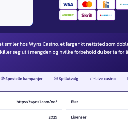
llet smiler hos Wyns Casino, et fargerikt nettsted som dob
killer seg ut i mengden og hvilke forbehold du bør ta for 
🤑 Spesielle kampanjer
🎲 Spillutvalg
👉 Live casino
Eier
https://wyns1.com/no/
Lisenser
2025