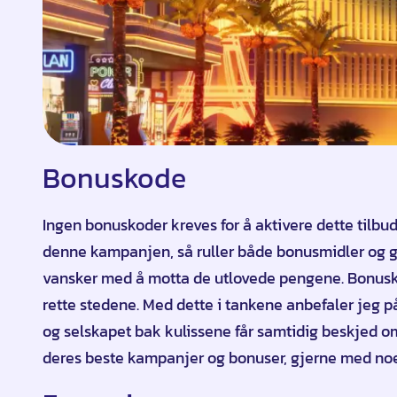
Bonuskode
Ingen bonuskoder kreves for å aktivere dette tilbude
denne kampanjen, så ruller både bonusmidler og grat
vansker med å motta de utlovede pengene. Bonuskode
rette stedene. Med dette i tankene anbefaler jeg på
og selskapet bak kulissene får samtidig beskjed om
deres beste kampanjer og bonuser, gjerne med noen 