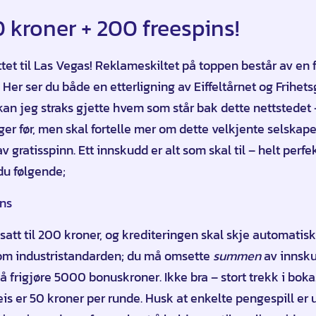
kroner + 200 freespins!
yttet til Las Vegas! Reklameskiltet på toppen består av e
Her ser du både en etterligning av Eiffeltårnet og Frihet
 kan jeg straks gjette hvem som står bak dette nettstede
nger før, men skal fortelle mer om dette velkjente selskape
v gratisspinn. Ett innskudd er alt som skal til – helt perfek
 du følgende;
ins
att til 200 kroner, og krediteringen skal skje automatis
som industristandarden; du må omsette
summen
av innsku
å frigjøre 5000 bonuskroner. Ikke bra – stort trekk i bok
is er 50 kroner per runde. Husk at enkelte pengespill er u