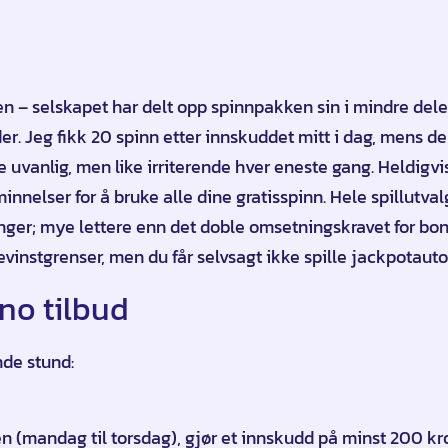
en – selskapet har delt opp spinnpakken sin i mindre deler,
er. Jeg fikk 20 spinn etter innskuddet mitt i dag, mens d
uvanlig, men like irriterende hver eneste gang. Heldigvis 
nnelser for å bruke alle dine gratisspinn. Hele spillutvalge
er; mye lettere enn det doble omsetningskravet for bonu
 gevinstgrenser, men du får selvsagt ikke spille jackpotaut
no tilbud
de stund:
en (mandag til torsdag), gjør et innskudd på minst 200 kr