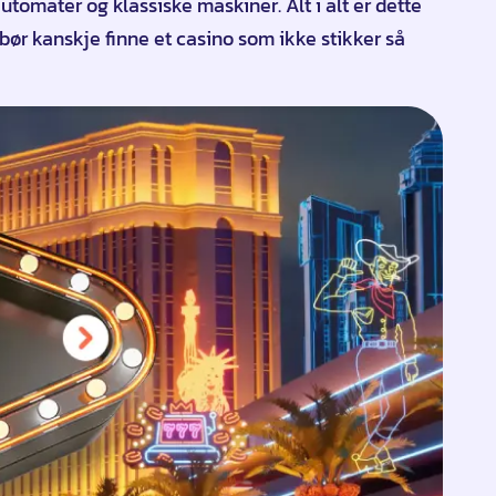
utomater og klassiske maskiner. Alt i alt er dette
 bør kanskje finne et casino som ikke stikker så