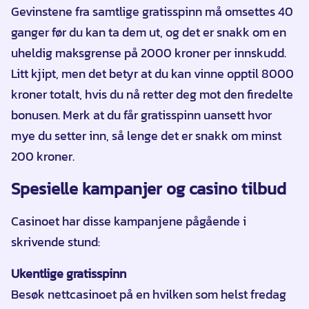
Gevinstene fra samtlige gratisspinn må omsettes 40
ganger før du kan ta dem ut, og det er snakk om en
uheldig maksgrense på 2000 kroner per innskudd.
Litt kjipt, men det betyr at du kan vinne opptil 8000
kroner totalt, hvis du nå retter deg mot den firedelte
bonusen. Merk at du får gratisspinn uansett hvor
mye du setter inn, så lenge det er snakk om minst
200 kroner.
Spesielle kampanjer og casino tilbud
Casinoet har disse kampanjene pågående i
skrivende stund:
Ukentlige gratisspinn
Besøk nettcasinoet på en hvilken som helst fredag