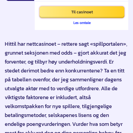
Til casinoet
Les omtale
Hittil har nettcasinoet – rettere sagt «spillportalen»,
grunnet seksjonen med odds – gjort akkurat det jeg
forventer, og tilbyr høy underholdningsverdi. Er
stedet derimot bedre enn konkurrentene? Ta en titt
på tabellen ovenfor, der jeg sammenligner dagens
utvalgte aktør med to verdige utfordrere. Alle de
viktigste faktorene er inkludert, altså
velkomstpakken for nye spillere, tilgjengelige
betalingsmetoder, selskapenes lisens og den
endelige poengvurderingen. Vurder hva som betyr
mest for akkurat deg og dine personlige behov, før