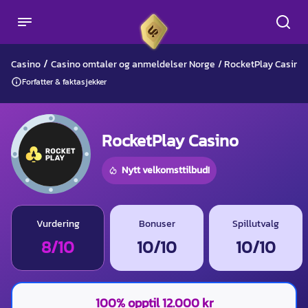
/
Casino
Casino omtaler og anmeldelser Norge
/
RocketPlay Casino
Forfatter & faktasjekker
RocketPlay Casino
Nytt velkomsttilbud!
Vurdering
Bonuser
Spillutvalg
8/10
10/10
10/10
100% opptil 12.000 kr