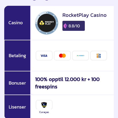
RocketPlay Casino
Casino
8.8/10
Betaling
100% opptil 12.000 kr + 100
Bonuser
freespins
Lisenser
Curaçao