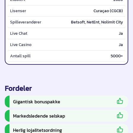
Lisenser
Curaçao (CGCB)
Spilleverandører
Betsoft, NetEnt, Nolimit City
Live Chat
Ja
Live Casino
Ja
Antall spill
5000+
Fordeler
Gigantisk bonuspakke
Markedsledende selskap
Herlig lojalitetsordning