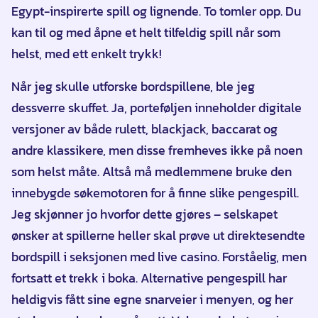
Egypt-inspirerte spill og lignende. To tomler opp. Du
kan til og med åpne et helt tilfeldig spill når som
helst, med ett enkelt trykk!
Når jeg skulle utforske bordspillene, ble jeg
dessverre skuffet. Ja, porteføljen inneholder digitale
versjoner av både rulett, blackjack, baccarat og
andre klassikere, men disse fremheves ikke på noen
som helst måte. Altså må medlemmene bruke den
innebygde søkemotoren for å finne slike pengespill.
Jeg skjønner jo hvorfor dette gjøres – selskapet
ønsker at spillerne heller skal prøve ut direktesendte
bordspill i seksjonen med live casino. Forståelig, men
fortsatt et trekk i boka. Alternative pengespill har
heldigvis fått sine egne snarveier i menyen, og her