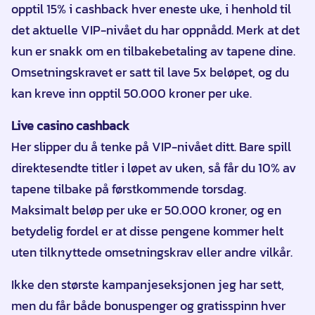
opptil 15% i cashback hver eneste uke, i henhold til
det aktuelle VIP-nivået du har oppnådd. Merk at det
kun er snakk om en tilbakebetaling av tapene dine.
Omsetningskravet er satt til lave 5x beløpet, og du
kan kreve inn opptil 50.000 kroner per uke.
Live casino cashback
Her slipper du å tenke på VIP-nivået ditt. Bare spill
direktesendte titler i løpet av uken, så får du 10% av
tapene tilbake på førstkommende torsdag.
Maksimalt beløp per uke er 50.000 kroner, og en
betydelig fordel er at disse pengene kommer helt
uten tilknyttede omsetningskrav eller andre vilkår.
Ikke den største kampanjeseksjonen jeg har sett,
men du får både bonuspenger og gratisspinn hver