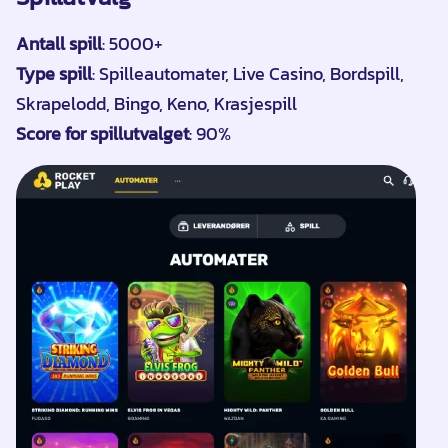
Antall spill
: 5000+
Type spill
: Spilleautomater, Live Casino, Bordspill,
Skrapelodd, Bingo, Keno, Krasjespill
Score for spillutvalget
: 90%