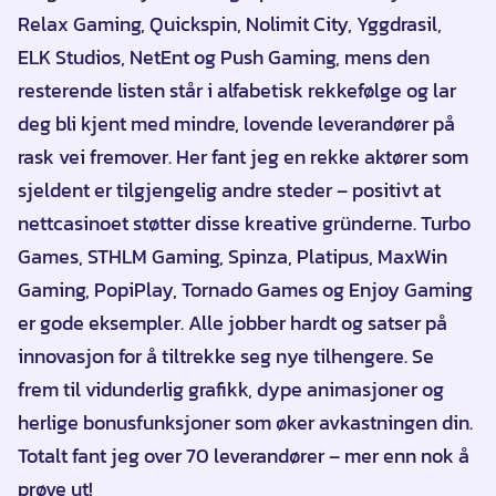
Relax Gaming, Quickspin, Nolimit City, Yggdrasil,
ELK Studios, NetEnt og Push Gaming, mens den
resterende listen står i alfabetisk rekkefølge og lar
deg bli kjent med mindre, lovende leverandører på
rask vei fremover. Her fant jeg en rekke aktører som
sjeldent er tilgjengelig andre steder – positivt at
nettcasinoet støtter disse kreative gründerne. Turbo
Games, STHLM Gaming, Spinza, Platipus, MaxWin
Gaming, PopiPlay, Tornado Games og Enjoy Gaming
er gode eksempler. Alle jobber hardt og satser på
innovasjon for å tiltrekke seg nye tilhengere. Se
frem til vidunderlig grafikk, dype animasjoner og
herlige bonusfunksjoner som øker avkastningen din.
Totalt fant jeg over 70 leverandører – mer enn nok å
prøve ut!