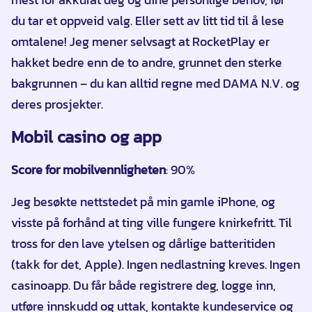
du tar et oppveid valg. Eller sett av litt tid til å lese
omtalene! Jeg mener selvsagt at RocketPlay er
hakket bedre enn de to andre, grunnet den sterke
bakgrunnen – du kan alltid regne med DAMA N.V. og
deres prosjekter.
Mobil casino og app
Score for mobilvennligheten
: 90%
Jeg besøkte nettstedet på min gamle iPhone, og
visste på forhånd at ting ville fungere knirkefritt. Til
tross for den lave ytelsen og dårlige batteritiden
(takk for det, Apple). Ingen nedlastning kreves. Ingen
casinoapp. Du får både registrere deg, logge inn,
utføre innskudd og uttak, kontakte kundeservice og