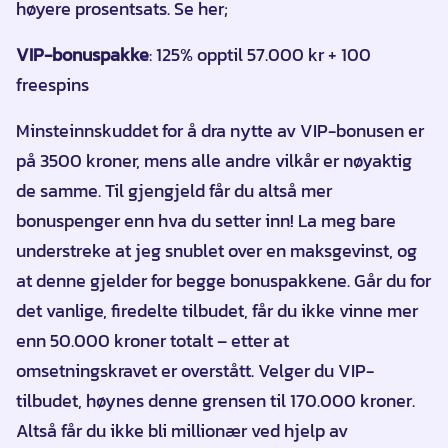
høyere prosentsats. Se her;
VIP-bonuspakke
: 125% opptil 57.000 kr + 100
freespins
Minsteinnskuddet for å dra nytte av VIP-bonusen er
på 3500 kroner, mens alle andre vilkår er nøyaktig
de samme. Til gjengjeld får du altså mer
bonuspenger enn hva du setter inn! La meg bare
understreke at jeg snublet over en maksgevinst, og
at denne gjelder for begge bonuspakkene. Går du for
det vanlige, firedelte tilbudet, får du ikke vinne mer
enn 50.000 kroner totalt – etter at
omsetningskravet er overstått. Velger du VIP-
tilbudet, høynes denne grensen til 170.000 kroner.
Altså får du ikke bli millionær ved hjelp av