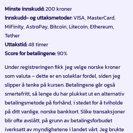
Minste innskudd:
200 kroner
Innskudd- og uttaksmetoder:
VISA, MasterCard,
MiFinity, AstroPay, Bitcoin, Litecoin, Ethereum,
Tether
Uttakstid:
48 timer
Score for betalingene:
90%
Under registreringen fikk jeg velge norske kroner
som valuta – dette er en soleklar fordel, siden jeg
slipper å tenke på kursen. Betalingene går også
smertefritt, så lenge du har plukket ut en alternativ
betalingsmetode på forhånd, i stedet for å tviholde
på ditt vanlige, norske bankkort. Slike transaksjoner
blir ofte avslått, på grunn av betalingsforbudet
iverksatt av myndighetene i landet vårt. Jeg brukte