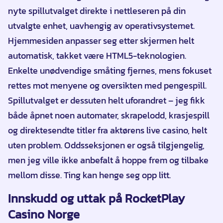
nyte spillutvalget direkte i nettleseren på din
utvalgte enhet, uavhengig av operativsystemet.
Hjemmesiden anpasser seg etter skjermen helt
automatisk, takket være HTML5-teknologien.
Enkelte unødvendige småting fjernes, mens fokuset
rettes mot menyene og oversikten med pengespill.
Spillutvalget er dessuten helt uforandret – jeg fikk
både åpnet noen automater, skrapelodd, krasjespill
og direktesendte titler fra aktørens live casino, helt
uten problem. Oddsseksjonen er også tilgjengelig,
men jeg ville ikke anbefalt å hoppe frem og tilbake
mellom disse. Ting kan henge seg opp litt.
Innskudd og uttak på RocketPlay
Casino Norge