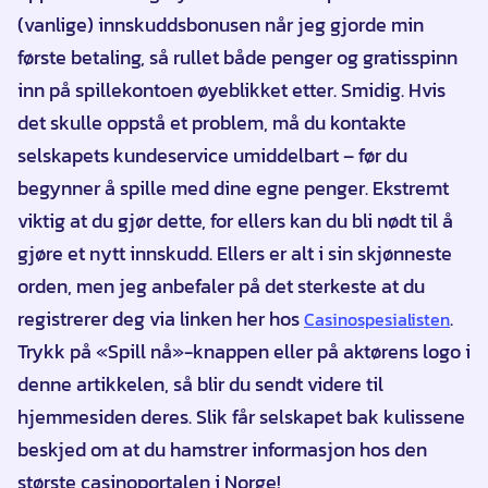
(vanlige) innskuddsbonusen når jeg gjorde min
første betaling, så rullet både penger og gratisspinn
inn på spillekontoen øyeblikket etter. Smidig. Hvis
det skulle oppstå et problem, må du kontakte
selskapets kundeservice umiddelbart – før du
begynner å spille med dine egne penger. Ekstremt
viktig at du gjør dette, for ellers kan du bli nødt til å
gjøre et nytt innskudd. Ellers er alt i sin skjønneste
orden, men jeg anbefaler på det sterkeste at du
registrerer deg via linken her hos
.
Casinospesialisten
Trykk på «Spill nå»-knappen eller på aktørens logo i
denne artikkelen, så blir du sendt videre til
hjemmesiden deres. Slik får selskapet bak kulissene
beskjed om at du hamstrer informasjon hos den
største casinoportalen i Norge!