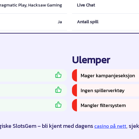
Live Chat
ragmatic Play, Hacksaw Gaming
Antall spill
Ja
Ulemper
Mager kampanjeseksjon
Ingen spillerverktøy
Mangler filtersystem
magiske SlotsGem – bli kjent med dagens
, sje
casino på nett