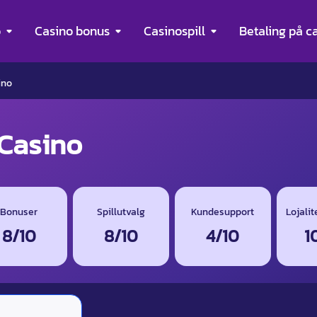
o
Casino bonus
Casinospill
Betaling på c
ino
Casino
Bonuser
Spillutvalg
Kundesupport
Lojali
8/10
8/10
4/10
1