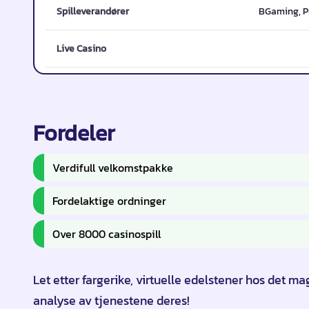
Spilleverandører
BGaming, P
Live Casino
Fordeler
Verdifull velkomstpakke
Fordelaktige ordninger
Over 8000 casinospill
Let etter fargerike, virtuelle edelstener hos det 
analyse av tjenestene deres!