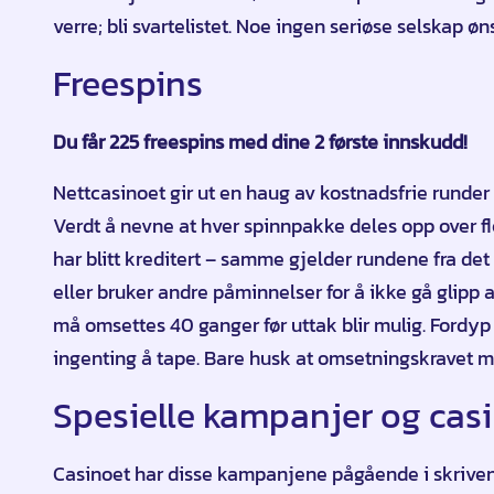
verre; bli svartelistet. Noe ingen seriøse selskap øn
Freespins
Du får 225 freespins med dine 2 første innskudd!
Nettcasinoet gir ut en haug av kostnadsfrie runder p
Verdt å nevne at hver spinnpakke deles opp over fler
har blitt kreditert – samme gjelder rundene fra de
eller bruker andre påminnelser for å ikke gå glipp a
må omsettes 40 ganger før uttak blir mulig. Fordyp 
ingenting å tape. Bare husk at omsetningskravet må
Spesielle kampanjer og casi
Casinoet har disse kampanjene pågående i skriven