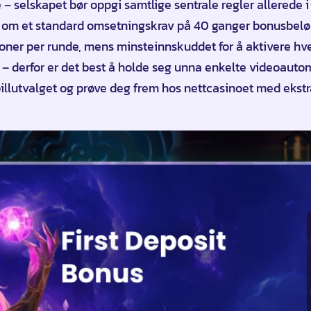
 – selskapet bør oppgi samtlige sentrale regler allerede i 
om et standard omsetningskrav på 40 ganger bonusbeløpet, 
oner per runde, mens minsteinnskuddet for å aktivere hver
– derfor er det best å holde seg unna enkelte videoautomate
llutvalget og prøve deg frem hos nettcasinoet med ekstra 