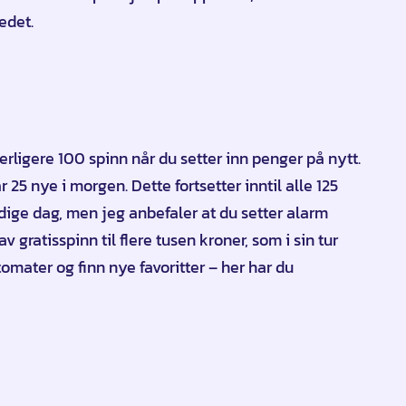
edet.
terligere 100 spinn når du setter inn penger på nytt.
25 nye i morgen. Dette fortsetter inntil alle 125
idige dag, men jeg anbefaler at du setter alarm
gratisspinn til flere tusen kroner, som i sin tur
tomater og finn nye favoritter – her har du