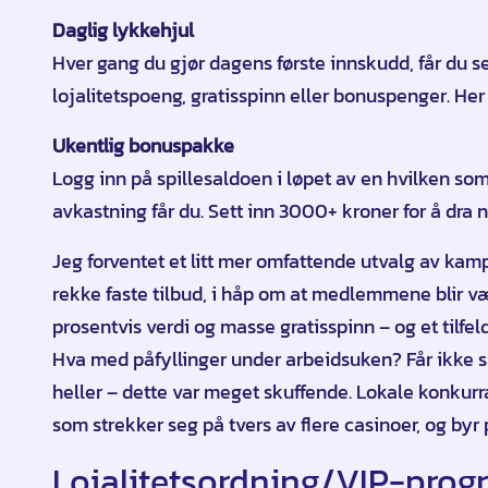
Daglig lykkehjul
Hver gang du gjør dagens første innskudd, får du se
lojalitetspoeng, gratisspinn eller bonuspenger. He
Ukentlig bonuspakke
Logg inn på spillesaldoen i løpet av en hvilken som 
avkastning får du. Sett inn 3000+ kroner for å dra
Jeg forventet et litt mer omfattende utvalg av kam
rekke faste tilbud, i håp om at medlemmene blir v
prosentvis verdi og masse gratisspinn – og et tilfe
Hva med påfyllinger under arbeidsuken? Får ikke sp
heller – dette var meget skuffende. Lokale konkur
som strekker seg på tvers av flere casinoer, og byr
Lojalitetsordning/VIP-prog