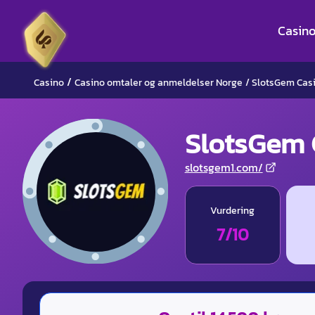
Casin
/
Casino
Casino omtaler og anmeldelser Norge
/
SlotsGem Cas
SlotsGem 
slotsgem1.com/
Vurdering
7/10