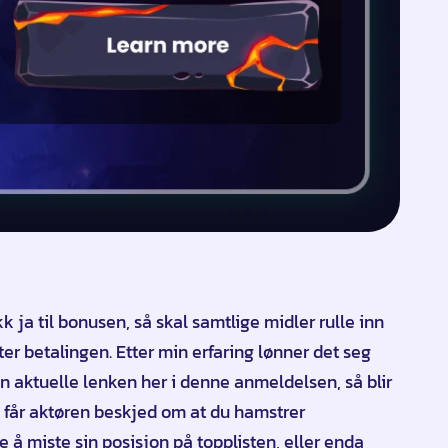
 ja til bonusen, så skal samtlige midler rulle inn
er betalingen. Etter min erfaring lønner det seg
n aktuelle lenken her i denne anmeldelsen, så blir
, får aktøren beskjed om at du hamstrer
e å miste sin posisjon på topplisten, eller enda