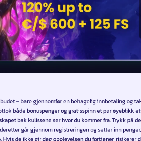
lbudet – bare gjennomfør en behagelig innbetaling og takk
mottok både bonuspenger og gratisspinn et par øyeblikk ett
elskapet bak kulissene ser hvor du kommer fra. Trykk på de
deretter går gjennom registreringen og setter inn penger
Hvis de ikke gir deg opplevelsen du fortjener, risikerer d