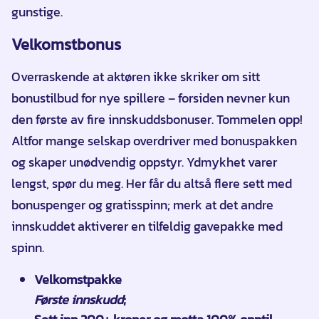
gunstige.
Velkomstbonus
Overraskende at aktøren ikke skriker om sitt
bonustilbud for nye spillere – forsiden nevner kun
den første av fire innskuddsbonuser. Tommelen opp!
Altfor mange selskap overdriver med bonuspakken
og skaper unødvendig oppstyr. Ydmykhet varer
lengst, spør du meg. Her får du altså flere sett med
bonuspenger og gratisspinn; merk at det andre
innskuddet aktiverer en tilfeldig gavepakke med
spinn.
Velkomstpakke
Første innskudd
;