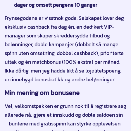
dager og omsett pengene 10 ganger
Frynsegodene er visstnok gode. Selskapet lover deg
eksklusiv cashback fra dag én, en dedikert VIP-
manager som skaper skreddersydde tilbud og
belønninger, doble kampanjer (dobbelt så mange
spinn uten omsetning, dobbel cashback), prioriterte
uttak og én matchbonus (100% ekstra) per måned.
Ikke dårlig, men jeg hadde likt å se lojalitetspoeng,
en innebygd bonusbutikk og andre belønninger.
Min mening om bonusene
Vel, velkomstpakken er grunn nok til å registrere seg
allerede nå, gjøre et innskudd og doble saldoen sin
– buntene med gratisspinn kan styrke opplevelsen