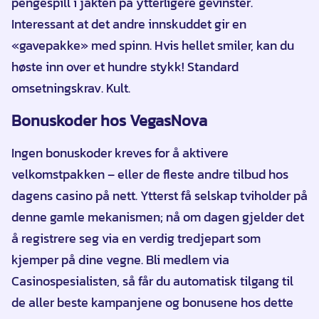
pengespill i jakten på ytterligere gevinster.
Interessant at det andre innskuddet gir en
«gavepakke» med spinn. Hvis hellet smiler, kan du
høste inn over et hundre stykk! Standard
omsetningskrav. Kult.
Bonuskoder hos VegasNova
Ingen bonuskoder kreves for å aktivere
velkomstpakken – eller de fleste andre tilbud hos
dagens casino på nett. Ytterst få selskap tviholder på
denne gamle mekanismen; nå om dagen gjelder det
å registrere seg via en verdig tredjepart som
kjemper på dine vegne. Bli medlem via
Casinospesialisten, så får du automatisk tilgang til
de aller beste kampanjene og bonusene hos dette