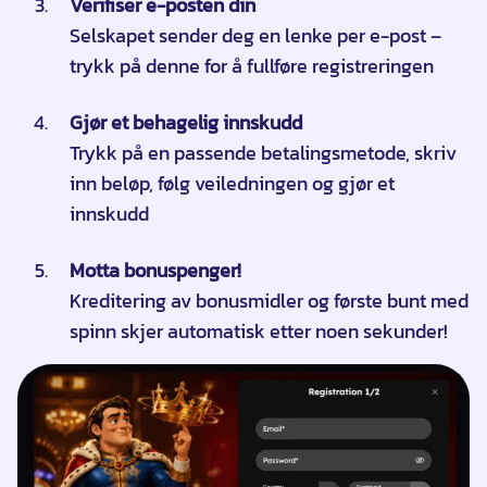
Verifiser e-posten din
Selskapet sender deg en lenke per e-post –
trykk på denne for å fullføre registreringen
Gjør et behagelig innskudd
Trykk på en passende betalingsmetode, skriv
inn beløp, følg veiledningen og gjør et
innskudd
Motta bonuspenger!
Kreditering av bonusmidler og første bunt med
spinn skjer automatisk etter noen sekunder!