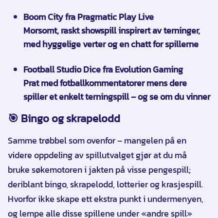
Boom City
fra Pragmatic Play Live
Morsomt, raskt showspill inspirert av terninger,
med hyggelige verter og en chatt for spillerne
Football Studio Dice
fra Evolution Gaming
Prat med fotballkommentatorer mens dere
spiller et enkelt terningspill – og se om du vinner
🎯 Bingo og skrapelodd
Samme trøbbel som ovenfor – mangelen på en
videre oppdeling av spillutvalget gjør at du må
bruke søkemotoren i jakten på visse pengespill;
deriblant bingo, skrapelodd, lotterier og krasjespill.
Hvorfor ikke skape ett ekstra punkt i undermenyen,
og lempe alle disse spillene under «andre spill»