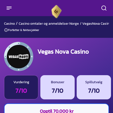
/
Casino
Casino omtaler og anmeldelser Norge
/
VegasNova Casino
Forfatter & faktasjekker
Vegas Nova Casino
Vurdering
Bonuser
Spillutvalg
7/10
7/10
7/10
Opptil 70.000 kr