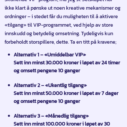
ikke klart å pønske ut noen kreative mekanismer og
ordninger – i stedet får du muligheten til å aktivere
«tilgang» til VIP-programmet, ved hjelp av store
innskudd og betydelig omsetning. Tydeligvis kun
forbeholdt storspillere, dette. Ta en titt på kravene;
Alternativ 1 – «Umiddelbar VIP»
Sett inn minst 30.000 kroner i løpet av 24 timer
og omsett pengene 10 ganger
Alternativ 2 – «Ukentlig tilgang»
Sett inn minst 50.000 kroner i løpet av 7 dager
og omsett pengene 10 ganger
Alternativ 3 – «Månedlig tilgang»
Sett inn minst 100.000 kroner i løpet av 30