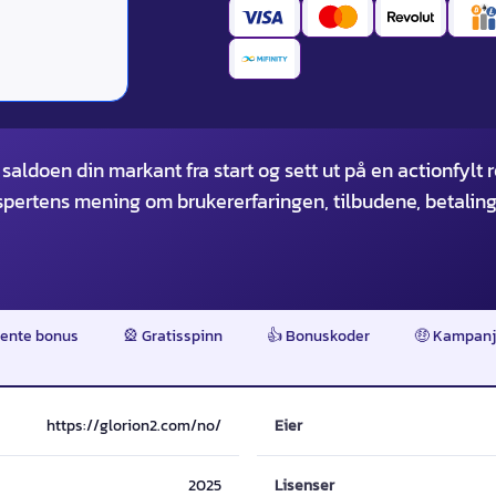
k saldoen din markant fra start og sett ut på en actionfyl
 ekspertens mening om brukererfaringen, tilbudene, betal
hente bonus
🎡 Gratisspinn
👍 Bonuskoder
🤑 Kampanje
Eier
https://glorion2.com/no/
Lisenser
2025