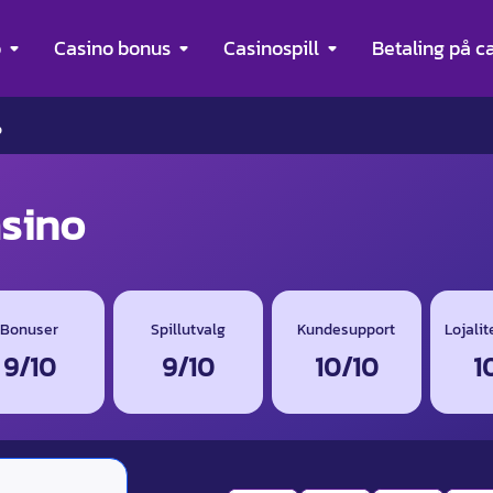
o
Casino bonus
Casinospill
Betaling på c
o
asino
Bonuser
Spillutvalg
Kundesupport
Lojali
9/10
9/10
10/10
1