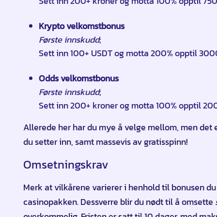
Sett inn 200+ kroner og motta 100% opptil 750
Krypto velkomstbonus
Første innskudd
;
Sett inn 100+ USDT og motta 200% opptil 30
Odds velkomstbonus
Første innskudd
;
Sett inn 200+ kroner og motta 100% opptil 20
Allerede her har du mye å velge mellom, men det e
du setter inn, samt massevis av gratisspinn!
Omsetningskrav
Merk at vilkårene varierer i henhold til bonusen du
casinopakken. Dessverre blir du nødt til å omsette
overkommelig. Fristen er satt til 10 dager, med mak