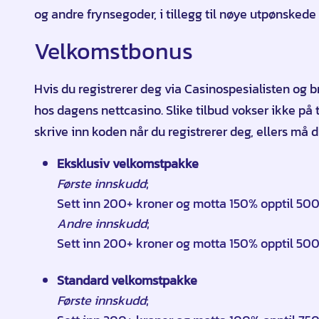
og andre frynsegoder, i tillegg til nøye utpønsked
Velkomstbonus
Hvis du registrerer deg via Casinospesialisten og
hos dagens nettcasino. Slike tilbud vokser ikke på 
skrive inn koden når du registrerer deg, ellers må
Eksklusiv velkomstpakke
Første innskudd
;
Sett inn 200+ kroner og motta 150% opptil 500
Andre innskudd
;
Sett inn 200+ kroner og motta 150% opptil 500
Standard velkomstpakke
Første innskudd
;