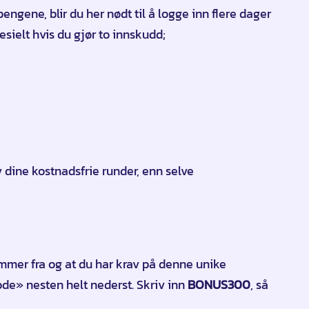
ngene, blir du her nødt til å logge inn flere dager
esielt hvis du gjør to innskudd;
v dine kostnadsfrie runder, enn selve
kommer fra og at du har krav på denne unike
de» nesten helt nederst. Skriv inn
BONUS300
, så