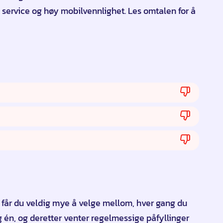
 service og høy mobilvennlighet. Les omtalen for å
er får du veldig mye å velge mellom, hver gang du
én, og deretter venter regelmessige påfyllinger