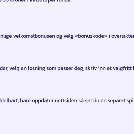
vanlige velkomstbonusen og velg «bonuskode» i oversikten
der, velg en løsning som passer deg, skriv inn et valgfrit
lbart, bare oppdater nettsiden så ser du en separat spil