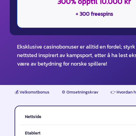
300% opptil 10.000 kr
+ 300 freespins
Eksklusive casinobonuser er alltid en fordel; styr
nettsted inspirert av kampsport, etter å ha lest
være av betydning for norske spillere!
💰 Velkomstbonus
⚙️ Omsetningskrav
👉 Hvordan 
Nettside
Etablert