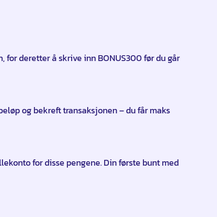
, for deretter å skrive inn BONUS300 før du går
t beløp og bekreft transaksjonen – du får maks
lekonto for disse pengene. Din første bunt med