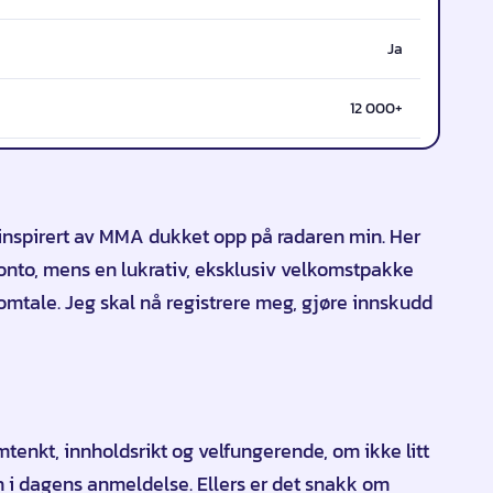
Ja
12 000+
inspirert av MMA dukket opp på radaren min. Her
ekonto, mens en lukrativ, eksklusiv velkomstpakke
omtale. Jeg skal nå registrere meg, gjøre innskudd
tenkt, innholdsrikt og velfungerende, om ikke litt
nn i dagens anmeldelse. Ellers er det snakk om