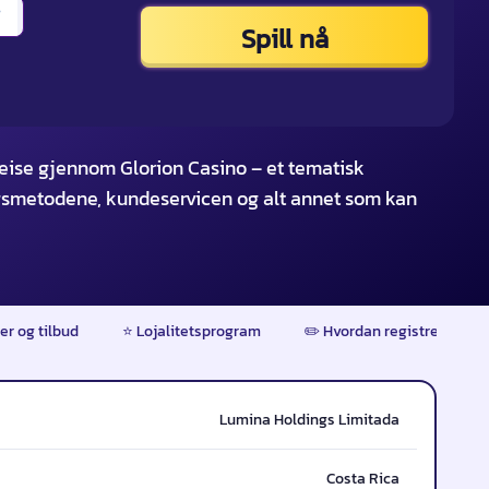
Spill nå
t reise gjennom Glorion Casino – et tematisk
ingsmetodene, kundeservicen og alt annet som kan
r og tilbud
⭐️ Lojalitetsprogram
✏️ Hvordan registrere seg 
Lumina Holdings Limitada
Costa Rica