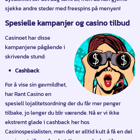
sjekke andre steder med freespins på menyen!
Spesielle kampanjer og casino tilbud
Casinoet har disse
kampanjene pågående i
skrivende stund:
Cashback
For å vise sin gavmildhet,
har Rant Casino en
spesiell lojalitetsordning der du får mer penger
tilbake, jo lenger du blir værende. Nå er vi ikke
ekstremt glade i cashback her hos
Casinospesialisten, men det er alltid kult å få en del