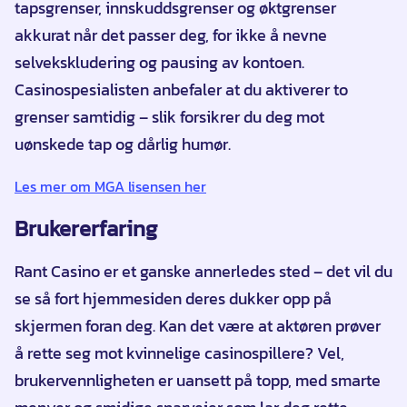
tapsgrenser, innskuddsgrenser og øktgrenser
akkurat når det passer deg, for ikke å nevne
selvekskludering og pausing av kontoen.
Casinospesialisten anbefaler at du aktiverer to
grenser samtidig – slik forsikrer du deg mot
uønskede tap og dårlig humør.
Les mer om MGA lisensen her
Brukererfaring
Rant Casino er et ganske annerledes sted – det vil du
se så fort hjemmesiden deres dukker opp på
skjermen foran deg. Kan det være at aktøren prøver
å rette seg mot kvinnelige casinospillere? Vel,
brukervennligheten er uansett på topp, med smarte