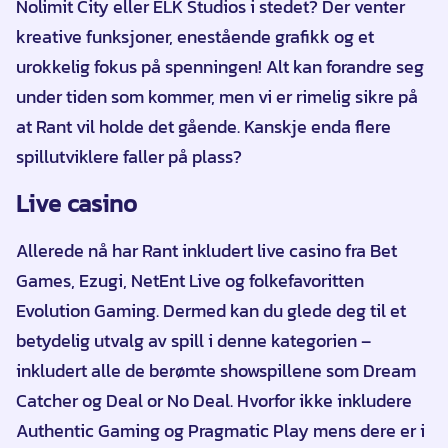
Nolimit City eller ELK Studios i stedet? Der venter
kreative funksjoner, enestående grafikk og et
urokkelig fokus på spenningen! Alt kan forandre seg
under tiden som kommer, men vi er rimelig sikre på
at Rant vil holde det gående. Kanskje enda flere
spillutviklere faller på plass?
Live casino
Allerede nå har Rant inkludert live casino fra Bet
Games, Ezugi, NetEnt Live og folkefavoritten
Evolution Gaming. Dermed kan du glede deg til et
betydelig utvalg av spill i denne kategorien –
inkludert alle de berømte showspillene som Dream
Catcher og Deal or No Deal. Hvorfor ikke inkludere
Authentic Gaming og Pragmatic Play mens dere er i