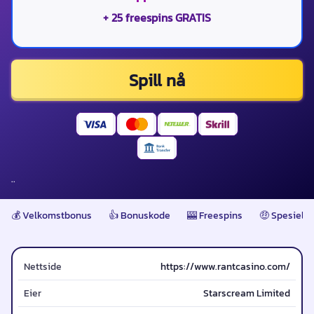
+ 25 freespins GRATIS
Spill nå
..
💰 Velkomstbonus
👍 Bonuskode
🎰 Freespins
🤑 Spesiell
Nettside
https://www.rantcasino.com/
Eier
Starscream Limited