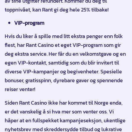
av sine utgifter refundert. Kommer du deg til
toppnivået, kan Rant gi deg hele 25% tilbake!
VIP-program
Hvis du liker å spille med litt ekstra penger enn folk
flest, har Rant Casino et eget VIP-program som gir
deg ekstra service. Her får du en velkomstgave og en
egen VIP-kontakt, samtidig som du blir invitert til
diverse VIP-kampanjer og begivenheter. Spesielle
bonuser, gratisspinn, dyrebare gaver og spennende
reiser venter!
Siden Rant Casino ikke har kommet til Norge enda,
er det vanskelig å si hva mer som venter oss. Vi
håper at en fullspekket kampanjeseksjon, ukentlige
nyhetsbrev med skreddersydde tilbud og lukrative