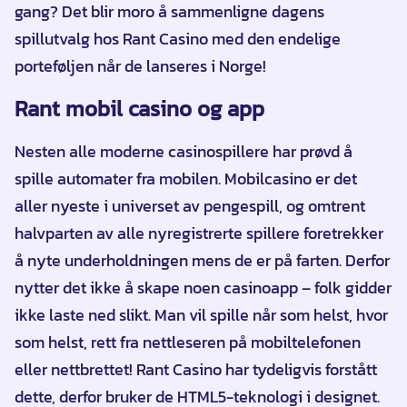
gang? Det blir moro å sammenligne dagens
spillutvalg hos Rant Casino med den endelige
porteføljen når de lanseres i Norge!
Rant mobil casino og app
Nesten alle moderne casinospillere har prøvd å
spille automater fra mobilen. Mobilcasino er det
aller nyeste i universet av pengespill, og omtrent
halvparten av alle nyregistrerte spillere foretrekker
å nyte underholdningen mens de er på farten. Derfor
nytter det ikke å skape noen casinoapp – folk gidder
ikke laste ned slikt. Man vil spille når som helst, hvor
som helst, rett fra nettleseren på mobiltelefonen
eller nettbrettet! Rant Casino har tydeligvis forstått
dette, derfor bruker de HTML5-teknologi i designet.