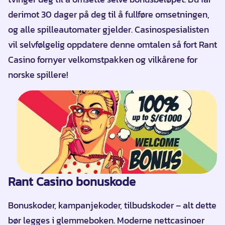
derimot 30 dager på deg til å fullføre omsetningen,
og alle spilleautomater gjelder. Casinospesialisten
vil selvfølgelig oppdatere denne omtalen så fort Rant
Casino fornyer velkomstpakken og vilkårene for
norske spillere!
Rant Casino bonuskode
Bonuskoder, kampanjekoder, tilbudskoder – alt dette
bør legges i glemmeboken. Moderne nettcasinoer