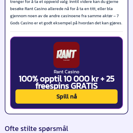
trenger for å ta et oppveid valg. Inntil videre kan du gjerne
besøke Rant Casino allerede nå for å ta en titt, eller bla
gjennom noen av de andre casinoene fra samme aktør – 7
Gods Casino er et godt eksempel på hvordan det kan gjøres.
Rant Casino
100% opptil 10 000 kr + 25
freespins GRATIS
Spill nå
Ofte stilte spørsmål