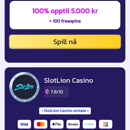
100% opptil 5.000 kr
+ 100 freespins
Spill nå
SlotLion Casino
7.8/10
SlotLion Casino omtale