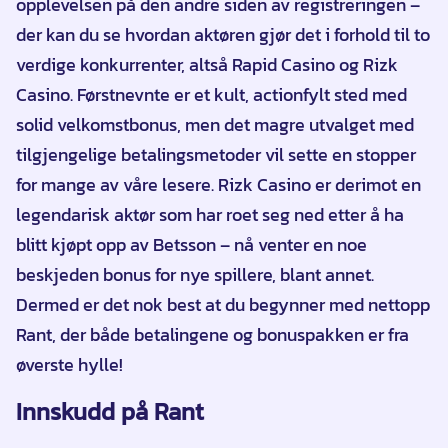
opplevelsen på den andre siden av registreringen –
der kan du se hvordan aktøren gjør det i forhold til to
verdige konkurrenter, altså Rapid Casino og Rizk
Casino. Førstnevnte er et kult, actionfylt sted med
solid velkomstbonus, men det magre utvalget med
tilgjengelige betalingsmetoder vil sette en stopper
for mange av våre lesere. Rizk Casino er derimot en
legendarisk aktør som har roet seg ned etter å ha
blitt kjøpt opp av Betsson – nå venter en noe
beskjeden bonus for nye spillere, blant annet.
Dermed er det nok best at du begynner med nettopp
Rant, der både betalingene og bonuspakken er fra
øverste hylle!
Innskudd på Rant