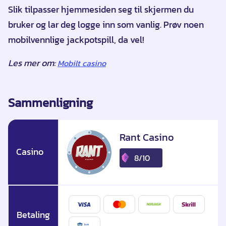
Slik tilpasser hjemmesiden seg til skjermen du
bruker og lar deg logge inn som vanlig. Prøv noen
mobilvennlige jackpotspill, da vel!
Les mer om:
Mobilt casino
Sammenligning
Rant Casino
Casino
8/10
Betaling