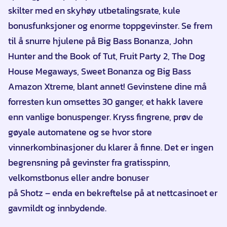
skilter med en skyhøy utbetalingsrate, kule
bonusfunksjoner og enorme toppgevinster. Se frem
til å snurre hjulene på Big Bass Bonanza, John
Hunter and the Book of Tut, Fruit Party 2, The Dog
House Megaways, Sweet Bonanza og Big Bass
Amazon Xtreme, blant annet! Gevinstene dine må
forresten kun omsettes 30 ganger, et hakk lavere
enn vanlige bonuspenger. Kryss fingrene, prøv de
gøyale automatene og se hvor store
vinnerkombinasjoner du klarer å finne.
Det er ingen
begrensning på gevinster fra gratisspinn,
velkomstbonus eller andre bonuser
på Shotz – enda en bekreftelse på at nettcasinoet er
gavmildt og innbydende.