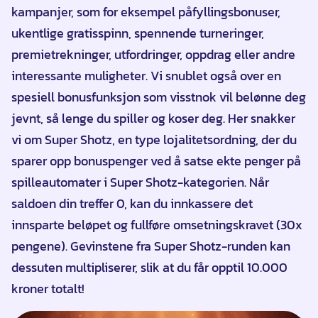
kampanjer, som for eksempel påfyllingsbonuser,
ukentlige gratisspinn, spennende turneringer,
premietrekninger, utfordringer, oppdrag eller andre
interessante muligheter. Vi snublet også over en
spesiell bonusfunksjon som visstnok vil belønne deg
jevnt, så lenge du spiller og koser deg. Her snakker
vi om Super Shotz, en type lojalitetsordning, der du
sparer opp bonuspenger ved å satse ekte penger på
spilleautomater i Super Shotz-kategorien. Når
saldoen din treffer 0, kan du innkassere det
innsparte beløpet og fullføre omsetningskravet (30x
pengene). Gevinstene fra Super Shotz-runden kan
dessuten multipliserer, slik at du får opptil 10.000
kroner totalt!