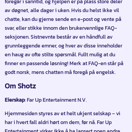
foregår i sanntid, og hjelpen er på plass store deler
av døgnet, alle dager i uken. Hvis du helst ikke vil
chatte, kan du gjerne sende en e-post og vente på
svar, eller stikke innom den brukervennlige FAQ-
seksjonen. Sistnevnte består av en håndfull av
grunnleggende emner, og hver av disse inneholder
en haug av ofte stilte spørsmål. Fullt mulig at du
finner en passende løsning! Merk at FAQ-en står på
godt norsk, mens chatten må foregå på engelsk.
Om Shotz
Eierskap
: Far Up Entertainment N.V.
Hjemmesiden styres av et helt ukjent selskap – vi
har i hvert fall aldri hørt om dem, før nå. Far Up
Entertainment virker ikke å ha lansert noen andre