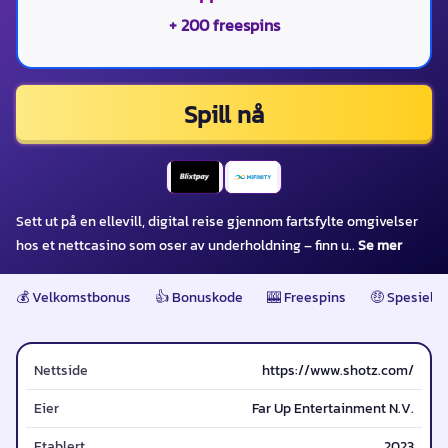
+ 200 freespins
Spill nå
Sett ut på en ellevill, digital reise gjennom fartsfylte omgivelser
hos et nettcasino som oser av underholdning – finn u
..
Se mer
💰 Velkomstbonus
👍 Bonuskode
🎰 Freespins
🤑 Spesiell
Nettside
https://www.shotz.com/
Eier
Far Up Entertainment N.V.
Etablert
2023