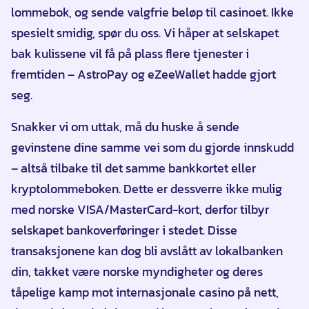
lommebok, og sende valgfrie beløp til casinoet. Ikke
spesielt smidig, spør du oss. Vi håper at selskapet
bak kulissene vil få på plass flere tjenester i
fremtiden – AstroPay og eZeeWallet hadde gjort
seg.
Snakker vi om uttak, må du huske å sende
gevinstene dine samme vei som du gjorde innskudd
– altså tilbake til det samme bankkortet eller
kryptolommeboken. Dette er dessverre ikke mulig
med norske VISA/MasterCard-kort, derfor tilbyr
selskapet bankoverføringer i stedet. Disse
transaksjonene kan dog bli avslått av lokalbanken
din, takket være norske myndigheter og deres
tåpelige kamp mot internasjonale casino på nett,