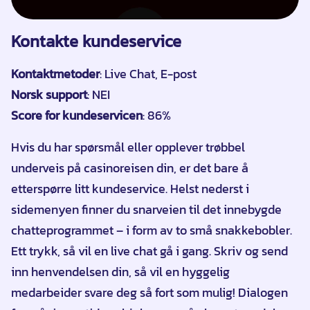
Kontakte kundeservice
Kontaktmetoder
: Live Chat, E-post
Norsk support
: NEI
Score for kundeservicen
: 86%
Hvis du har spørsmål eller opplever trøbbel
underveis på casinoreisen din, er det bare å
etterspørre litt kundeservice. Helst nederst i
sidemenyen finner du snarveien til det innebygde
chatteprogrammet – i form av to små snakkebobler.
Ett trykk, så vil en live chat gå i gang. Skriv og send
inn henvendelsen din, så vil en hyggelig
medarbeider svare deg så fort som mulig! Dialogen