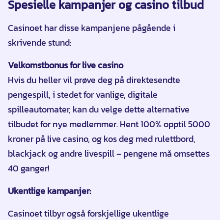
Spesielle kampanjer og casino tilbud
Casinoet har disse kampanjene pågående i
skrivende stund:
Velkomstbonus for live casino
Hvis du heller vil prøve deg på direktesendte
pengespill, i stedet for vanlige, digitale
spilleautomater, kan du velge dette alternative
tilbudet for nye medlemmer. Hent 100% opptil 5000
kroner på live casino, og kos deg med rulettbord,
blackjack og andre livespill – pengene må omsettes
40 ganger!
Ukentlige kampanjer:
Casinoet tilbyr også forskjellige ukentlige