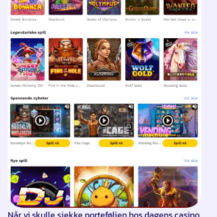
Når vi skulle sjekke porteføljen hos dagens casino