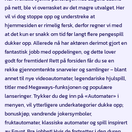
på nett, ble vi overrasket av det magre utvalget. Her
vil vi dog stoppe opp og understreke at
hjemmesiden er rimelig fersk, derfor regner vi med
at det kun er snakk om tid før langt flere pengespill
dukker opp. Allerede nå har aktøren derimot gjort en
fantastisk jobb med oppdelingen, og dette lover
godt for fremtiden! Rett på forsiden får du se en
rekke gjennomtenkte snarveier og samlinger – blant
annet til nye videoautomater, legendariske hjulspill,
titler med Megaways-funksjonen og populære
lanseringer. Trykker du deg inn på «Automater» i
menyen, vil ytterligere underkategorier dukke opp;
bonuskjøp, vandrende jokersymboler,
fruktautomater, klassiske automater og spill inspirert
av Egypt. Bra jobbet! Hvis de fortsetter i den duren