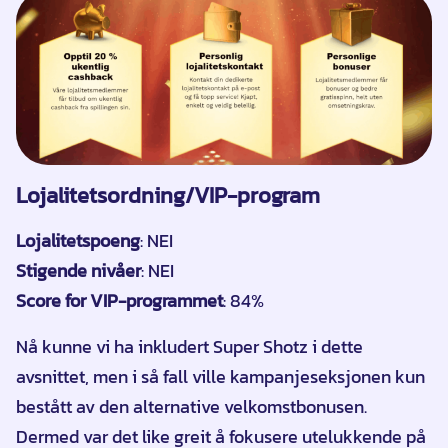
Lojalitetsordning/VIP-program
Lojalitetspoeng
: NEI
Stigende nivåer
: NEI
Score for VIP-programmet
: 84%
Nå kunne vi ha inkludert Super Shotz i dette
avsnittet, men i så fall ville kampanjeseksjonen kun
bestått av den alternative velkomstbonusen.
Dermed var det like greit å fokusere utelukkende på