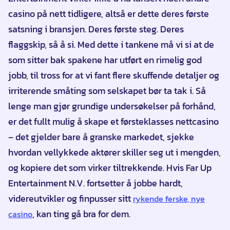
casino på nett tidligere, altså er dette deres første
satsning i bransjen. Deres første steg. Deres
flaggskip, så å si. Med dette i tankene må vi si at de
som sitter bak spakene har utført en rimelig god
jobb, til tross for at vi fant flere skuffende detaljer og
irriterende småting som selskapet bør ta tak i. Så
lenge man gjør grundige undersøkelser på forhånd,
er det fullt mulig å skape et førsteklasses nettcasino
– det gjelder bare å granske markedet, sjekke
hvordan vellykkede aktører skiller seg ut i mengden,
og kopiere det som virker tiltrekkende. Hvis Far Up
Entertainment N.V. fortsetter å jobbe hardt,
videreutvikler og finpusser sitt
rykende ferske, nye
, kan ting gå bra for dem.
casino