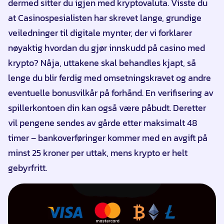
dermed sitter du igjen med kryptovaluta. Visste du
at Casinospesialisten har skrevet lange, grundige
veiledninger til digitale mynter, der vi forklarer
nøyaktig hvordan du gjør innskudd på casino med
krypto? Nåja, uttakene skal behandles kjapt, så
lenge du blir ferdig med omsetningskravet og andre
eventuelle bonusvilkår på forhånd. En verifisering av
spillerkontoen din kan også være påbudt. Deretter
vil pengene sendes av gårde etter maksimalt 48
timer – bankoverføringer kommer med en avgift på
minst 25 kroner per uttak, mens krypto er helt
gebyrfritt.