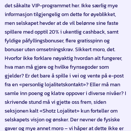
det såkalte VIP-programmet her. Ikke særlig mye
informasjon tilgjengelig om dette for øyeblikket,
men selskapet hevder at de vil belønne sine faste
spillere med opptil 20% i ukentlig cashback, samt
fyldige påfyllingsbonuser, flere gratisspinn og
bonuser uten omsetningskrav. Sikkert moro, det.
Hvorfor ikke forklare nøyaktig hvordan alt fungerer,
hva man må gjøre og hvilke frynsegoder som
gjelder? Er det bare å spille i vei og vente på e-post
fra en «personlig lojalitetskontakt»? Eller må man
samle inn poeng og klatre oppover i diverse nivåer? I
skrivende stund må vi gjette oss frem, siden
seksjonen kalt «Shotz Lojalitet» kun forteller om
selskapets visjon og ønsker. Der nevner de fysiske
gaver og mye annet moro – vi håper at dette ikke er