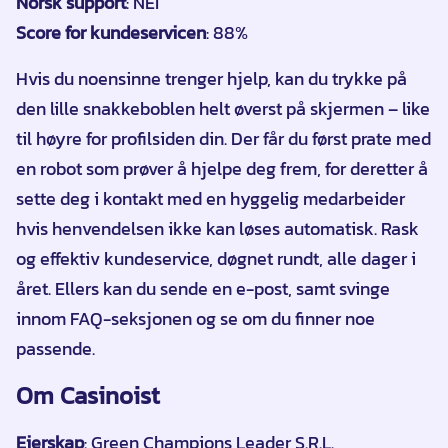
Norsk support
: NEI
Score for kundeservicen
: 88%
Hvis du noensinne trenger hjelp, kan du trykke på
den lille snakkeboblen helt øverst på skjermen – like
til høyre for profilsiden din. Der får du først prate med
en robot som prøver å hjelpe deg frem, for deretter å
sette deg i kontakt med en hyggelig medarbeider
hvis henvendelsen ikke kan løses automatisk. Rask
og effektiv kundeservice, døgnet rundt, alle dager i
året. Ellers kan du sende en e-post, samt svinge
innom FAQ-seksjonen og se om du finner noe
passende.
Om Casinoist
Eierskap
: Green Champions Leader S.R.L.