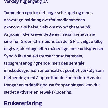
Verktøy tilgjengelig
: JA
Tommelen opp for det unge selskapet og deres
ansvarlige holdning overfor medlemmenes
økonomiske helse. Selv om myndighetene på
Anjouan ikke krever dette av lisensinnehaverne
sine, har Green Champions Leader S.R.L. valgt å tilby
daglige, ukentlige eller månedlige innskuddsgrenser.
Synd å ikke se øktgrenser, innsatsgrenser,
tapsgrenser og lignende, men den sentrale
innskuddsgrensen er uansett et positivt verktøy som
hjelper deg med å opprettholde kontrollen. Hvis du
trenger en ordentlig pause fra spenningen, kan du i
stedet aktivere en selvekskludering.
Brukererfaring