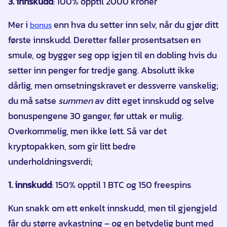
3. innskudd
: 100% opptil 2000 kroner
Mer i
enn hva du setter inn selv, når du gjør ditt
bonus
første innskudd. Deretter faller prosentsatsen en
smule, og bygger seg opp igjen til en dobling hvis du
setter inn penger for tredje gang. Absolutt ikke
dårlig, men omsetningskravet er dessverre vanskelig;
du må satse
summen
av ditt eget innskudd og selve
bonuspengene 30 ganger, før uttak er mulig.
Overkommelig, men ikke lett. Så var det
kryptopakken, som gir litt bedre
underholdningsverdi;
1. innskudd
: 150% opptil 1 BTC og 150 freespins
Kun snakk om ett enkelt innskudd, men til gjengjeld
får du større avkastning – og en betydelig bunt med