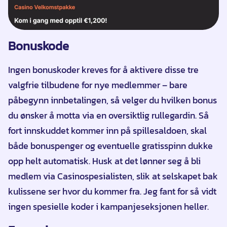
Bonuskode
Ingen bonuskoder kreves for å aktivere disse tre
valgfrie tilbudene for nye medlemmer – bare
påbegynn innbetalingen, så velger du hvilken bonus
du ønsker å motta via en oversiktlig rullegardin. Så
fort innskuddet kommer inn på spillesaldoen, skal
både bonuspenger og eventuelle gratisspinn dukke
opp helt automatisk. Husk at det lønner seg å bli
medlem via Casinospesialisten, slik at selskapet bak
kulissene ser hvor du kommer fra. Jeg fant for så vidt
ingen spesielle koder i kampanjeseksjonen heller.