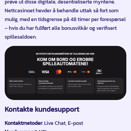
prøve ut disse digitale, desentraliserte myntene.
Nettcasinoet hevder å behandle uttak så fort som
mulig, med en tidsgrense på 48 timer per forespørsel
– hvis du har fullført alle bonusvilkår og verifisert
spillesaldoen.
Kontakte kundesupport
Kontaktmetoder
: Live Chat, E-post