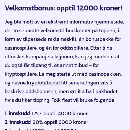
Velkomstbonus: opptil 12.000 kroner!
Jeg ble møtt av en ekstremt informativ hjemmeside,
der to separate velkomsttilbud kroner på toppen, i
form av tilpassede reklameskilt; én bonuspakke for
casinospillere, og én for oddsspillere. Etter å ha
utforsket kampanjeseksjonen, kan jeg meddele at
du også får tilgang til et annet tilbud – for
kryptospillere. La meg starte ut med casinopakken,
og nevne kryptotilbudet litt senere. Ingen vits å
beskrive oddsbonusen, men greit å ha i bakhodet
hvis du liker tipping. Folk flest vil bruke følgende;
1. innskudd
: 125% opptil 4000 kroner
2. innskudd
: 80% opptil 6000 kroner