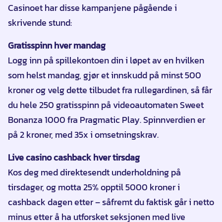
Casinoet har disse kampanjene pågående i
skrivende stund:
Gratisspinn hver mandag
Logg inn på spillekontoen din i løpet av en hvilken
som helst mandag, gjør et innskudd på minst 500
kroner og velg dette tilbudet fra rullegardinen, så får
du hele 250 gratisspinn på videoautomaten Sweet
Bonanza 1000 fra Pragmatic Play. Spinnverdien er
på 2 kroner, med 35x i omsetningskrav.
Live casino cashback hver tirsdag
Kos deg med direktesendt underholdning på
tirsdager, og motta 25% opptil 5000 kroner i
cashback dagen etter – såfremt du faktisk går i netto
minus etter å ha utforsket seksjonen med live