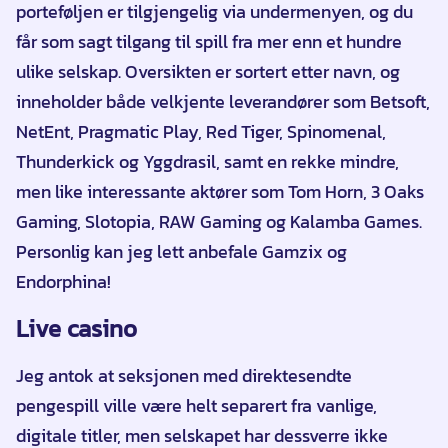
porteføljen er tilgjengelig via undermenyen, og du
får som sagt tilgang til spill fra mer enn et hundre
ulike selskap. Oversikten er sortert etter navn, og
inneholder både velkjente leverandører som Betsoft,
NetEnt, Pragmatic Play, Red Tiger, Spinomenal,
Thunderkick og Yggdrasil, samt en rekke mindre,
men like interessante aktører som Tom Horn, 3 Oaks
Gaming, Slotopia, RAW Gaming og Kalamba Games.
Personlig kan jeg lett anbefale Gamzix og
Endorphina!
Live casino
Jeg antok at seksjonen med direktesendte
pengespill ville være helt separert fra vanlige,
digitale titler, men selskapet har dessverre ikke