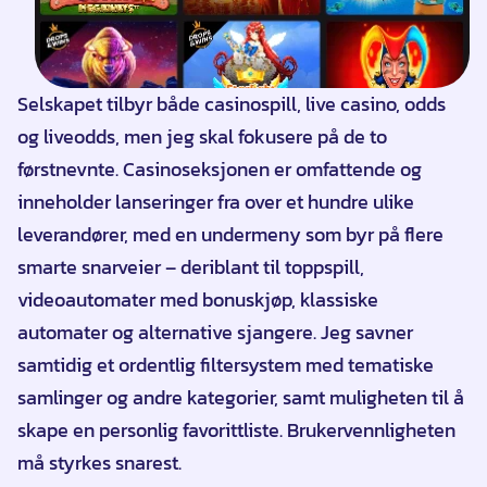
Selskapet tilbyr både casinospill, live casino, odds
og liveodds, men jeg skal fokusere på de to
førstnevnte. Casinoseksjonen er omfattende og
inneholder lanseringer fra over et hundre ulike
leverandører, med en undermeny som byr på flere
smarte snarveier – deriblant til toppspill,
videoautomater med bonuskjøp, klassiske
automater og alternative sjangere. Jeg savner
samtidig et ordentlig filtersystem med tematiske
samlinger og andre kategorier, samt muligheten til å
skape en personlig favorittliste. Brukervennligheten
må styrkes snarest.