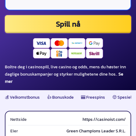
Spill nå
Boltre deg i casinospill, live casino og odds, mens du høster inn
daglige bonuskampanjer og styrker mulighetene dine hos
..
Se
mer
💰 Velkomstbonus
👍 Bonuskode
🎰 Freespins
🤑 Spesiell
Nettside
https://casinoist.com/
Eier
Green Champions Leader S.R.L.