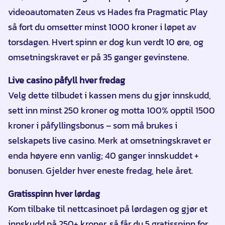
videoautomaten Zeus vs Hades fra Pragmatic Play
så fort du omsetter minst 1000 kroner i løpet av
torsdagen. Hvert spinn er dog kun verdt 10 øre, og
omsetningskravet er på 35 ganger gevinstene.
Live casino påfyll hver fredag
Velg dette tilbudet i kassen mens du gjør innskudd,
sett inn minst 250 kroner og motta 100% opptil 1500
kroner i påfyllingsbonus – som må brukes i
selskapets live casino. Merk at omsetningskravet er
enda høyere enn vanlig; 40 ganger innskuddet +
bonusen. Gjelder hver eneste fredag, hele året.
Gratisspinn hver lørdag
Kom tilbake til nettcasinoet på lørdagen og gjør et
innskudd på 250+ kroner, så får du 5 gratisspinn for