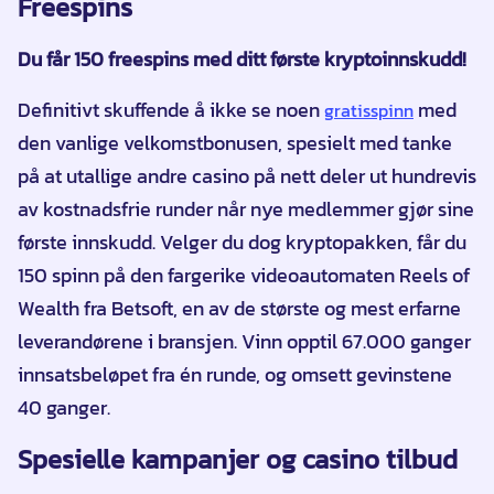
Freespins
Du får 150 freespins med ditt første kryptoinnskudd!
Definitivt skuffende å ikke se noen
med
gratisspinn
den vanlige velkomstbonusen, spesielt med tanke
på at utallige andre casino på nett deler ut hundrevis
av kostnadsfrie runder når nye medlemmer gjør sine
første innskudd. Velger du dog kryptopakken, får du
150 spinn på den fargerike videoautomaten Reels of
Wealth fra Betsoft, en av de største og mest erfarne
leverandørene i bransjen. Vinn opptil 67.000 ganger
innsatsbeløpet fra én runde, og omsett gevinstene
40 ganger.
Spesielle kampanjer og casino tilbud