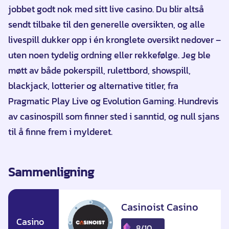
jobbet godt nok med sitt live casino. Du blir altså
sendt tilbake til den generelle oversikten, og alle
livespill dukker opp i én kronglete oversikt nedover –
uten noen tydelig ordning eller rekkefølge. Jeg ble
møtt av både pokerspill, rulettbord, showspill,
blackjack, lotterier og alternative titler, fra
Pragmatic Play Live og Evolution Gaming. Hundrevis
av casinospill som finner sted i sanntid, og null sjans
til å finne frem i mylderet.
Sammenligning
Casinoist Casino
Casino
8/10