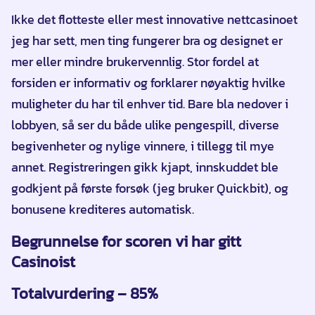
Ikke det flotteste eller mest innovative nettcasinoet
jeg har sett, men ting fungerer bra og designet er
mer eller mindre brukervennlig. Stor fordel at
forsiden er informativ og forklarer nøyaktig hvilke
muligheter du har til enhver tid. Bare bla nedover i
lobbyen, så ser du både ulike pengespill, diverse
begivenheter og nylige vinnere, i tillegg til mye
annet. Registreringen gikk kjapt, innskuddet ble
godkjent på første forsøk (jeg bruker Quickbit), og
bonusene krediteres automatisk.
Begrunnelse for scoren vi har gitt
Casinoist
Totalvurdering – 85%