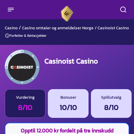
/
Casino
Casino omtaler og anmeldelser Norge
/
Casinoist Casino
Forfatter & faktasjekker
Casinoist Casino
Vurdering
Bonuser
Spillutvalg
8/10
10/10
8/10
Opptil 12.000 kr fordelt på tre innskudd