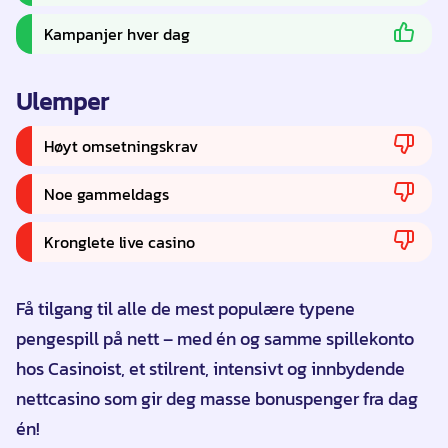
Kampanjer hver dag
Ulemper
Høyt omsetningskrav
Noe gammeldags
Kronglete live casino
Få tilgang til alle de mest populære typene
pengespill på nett – med én og samme spillekonto
hos Casinoist, et stilrent, intensivt og innbydende
nettcasino som gir deg masse bonuspenger fra dag
én!