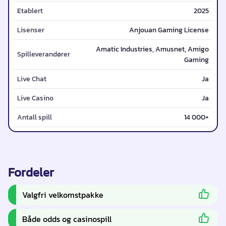
Etablert
2025
Lisenser
Anjouan Gaming License
Amatic Industries, Amusnet, Amigo
Spilleverandører
Gaming
Live Chat
Ja
Live Casino
Ja
Antall spill
14 000+
Fordeler
Valgfri velkomstpakke
Både odds og casinospill