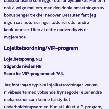
oddsbonusene som ligger ute for øyeblikket. Mer enn
nok å velge mellom, men den doble omsetningen av
bonuspenger trekker nedover. Dessuten fant jeg
ingen casinoturneringer, lotterier eller andre
konkurranser. Uten at dette nødvendigvis er
avgjørende.
Lojalitetsordning/VIP-program
Lojalitetspoeng
: NEI
Stigende nivåer
: NEI
Score for VIP-programmet
: 76%
Jeg fant ingen typiske lojalitetsordninger, verken
nivåbaserte med voksende frynsegoder eller andre
mekanismer som kunne ha styrket
underholdningsverdien. Kun et lukket VIP-program,