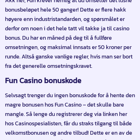
Akk nei, Fun krever nemlig at du omsetter det lusne
bonusbeløpet hele 50 ganger! Dette er flere hakk
høyere enn industristandarden, og spørsmålet er
derfor om noen i det hele tatt vil takke ja til casino
bonus. Du har en måned på deg til å fullføre
omsetningen, og maksimal innsats er 50 kroner per
runde. Altså ganske vanlige regler, hvis man ser bort
fra det generelle omsetningskravet.
Fun Casino bonuskode
Selvsagt trenger du ingen bonuskode for å hente den
magre bonusen hos Fun Casino – det skulle bare
mangle. Så lenge du registrerer deg via linken her
hos Casinospesialisten, får du straks tilgang til både
velkomstbonusen og andre tilbud! Dette er en av de