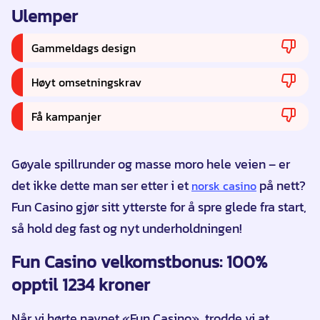
Ulemper
Gammeldags design
Høyt omsetningskrav
Få kampanjer
Gøyale spillrunder og masse moro hele veien – er
det ikke dette man ser etter i et
på nett?
norsk casino
Fun Casino gjør sitt ytterste for å spre glede fra start,
så hold deg fast og nyt underholdningen!
Fun Casino velkomstbonus: 100%
opptil 1234 kroner
Når vi hørte navnet «Fun Casino», trodde vi at