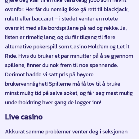
ovenfor. Her får du nemlig ikke gå rett til blackjack,
rulett eller baccarat – i stedet venter en rotete
oversikt med alle bordspillene på rad og rekke. Ja,
listen er rimelig lang, og du får tilgang til flere
alternative pokerspill som Casino Hold’em og Let it
Ride. Hvis du bruker et par minutter på å se gjennom
spillene, finner du nok frem til noe spennende.
Derimot hadde vi satt pris på høyere
brukervennlighet! Spillerne må få lov til å bruke
minst mulig tid på selve søket, og få i seg mest mulig
underholdning hver gang de logger inn!
Live casino
Akkurat samme problemer venter deg i seksjonen