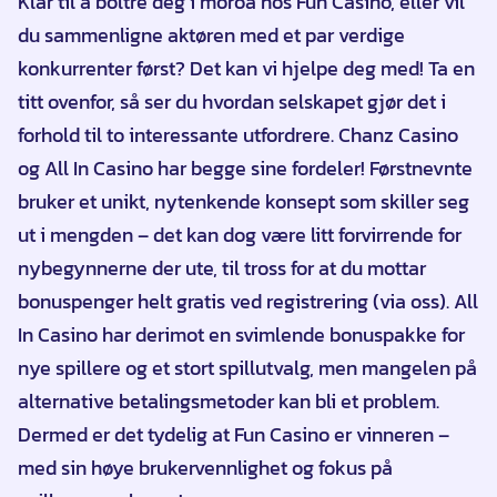
Klar til å boltre deg i moroa hos Fun Casino, eller vil
du sammenligne aktøren med et par verdige
konkurrenter først? Det kan vi hjelpe deg med! Ta en
titt ovenfor, så ser du hvordan selskapet gjør det i
forhold til to interessante utfordrere. Chanz Casino
og All In Casino har begge sine fordeler! Førstnevnte
bruker et unikt, nytenkende konsept som skiller seg
ut i mengden – det kan dog være litt forvirrende for
nybegynnerne der ute, til tross for at du mottar
bonuspenger helt gratis ved registrering (via oss). All
In Casino har derimot en svimlende bonuspakke for
nye spillere og et stort spillutvalg, men mangelen på
alternative betalingsmetoder kan bli et problem.
Dermed er det tydelig at Fun Casino er vinneren –
med sin høye brukervennlighet og fokus på