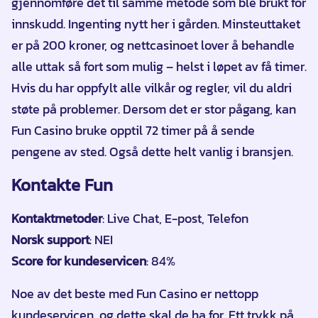
gjennomføre det til samme metode som ble brukt for
innskudd. Ingenting nytt her i gården. Minsteuttaket
er på 200 kroner, og nettcasinoet lover å behandle
alle uttak så fort som mulig – helst i løpet av få timer.
Hvis du har oppfylt alle vilkår og regler, vil du aldri
støte på problemer. Dersom det er stor pågang, kan
Fun Casino bruke opptil 72 timer på å sende
pengene av sted. Også dette helt vanlig i bransjen.
Kontakte Fun
Kontaktmetoder
: Live Chat, E-post, Telefon
Norsk support
: NEI
Score for kundeservicen
: 84%
Noe av det beste med Fun Casino er nettopp
kundeservicen, og dette skal de ha for. Ett trykk på