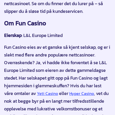
nettcasinoet. Se om du finner det du lurer på – så
slipper du å sløse tid på kundeservicen.
Om Fun Casino
Eierskap
: L&L Europe Limited
Fun Casino eies av et ganske så kjent selskap, og er i
slekt med flere andre populære nettcasinoer.
Overraskende? Ja, vi hadde ikke forventet å se L&L
Europe Limited som eieren av dette gammeldagse
stedet. Har selskapet gitt opp på Fun Casino og lagt
hjemmesiden i glemmeskuffen? Hvis du har lest
våre omtaler av
eller
, vet du
Yeti Casino
Hyper Casino
nok at begge byr på en langt mer tilfredsstillende
opplevelse med lukrative velkomstbonuser og et