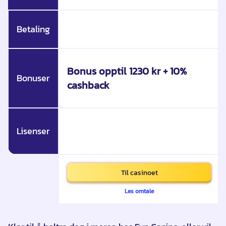
Betaling
Bonus opptil 1230 kr + 10%
Bonuser
cashback
Lisenser
Til casinoet
Les omtale