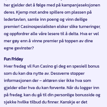
her gjelder det å følge med på kampanjeseksjonen
deres. Kjemp mot andre spillere om plassen på
ledertavlen, samle inn poeng og vinn deilige
premier! Casinospesialisten elsker slike turneringer,
og oppfordrer alle våre lesere til å delta. Hva er vel
mer gøy enn å vinne premier på toppen av dine
egne gevinster?
Fun Friday
Hver fredag vil Fun Casino gi deg en spesiell bonus
som du kan dra nytte av. Dessverre stopper
informasjonen der – aktøren sier ikke hva som
gjelder eller hva du kan forvente. Når du logger inn
på fredag, kan du gå til din personlige bonusside og
sjekke hvilke tilbud du finner. Kanskje er det