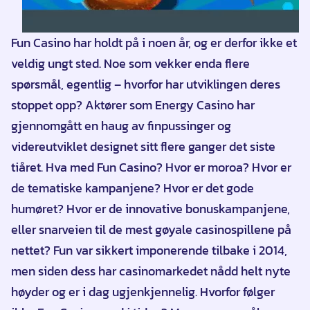
Fun Casino har holdt på i noen år, og er derfor ikke et
veldig ungt sted. Noe som vekker enda flere
spørsmål, egentlig – hvorfor har utviklingen deres
stoppet opp? Aktører som Energy Casino har
gjennomgått en haug av finpussinger og
videreutviklet designet sitt flere ganger det siste
tiåret. Hva med Fun Casino? Hvor er moroa? Hvor er
de tematiske kampanjene? Hvor er det gode
humøret? Hvor er de innovative bonuskampanjene,
eller snarveien til de mest gøyale casinospillene på
nettet? Fun var sikkert imponerende tilbake i 2014,
men siden dess har casinomarkedet nådd helt nyte
høyder og er i dag ugjenkjennelig. Hvorfor følger