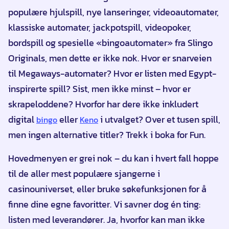
populære hjulspill, nye lanseringer, videoautomater,
klassiske automater, jackpotspill, videopoker,
bordspill og spesielle «bingoautomater» fra Slingo
Originals, men dette er ikke nok. Hvor er snarveien
til Megaways-automater? Hvor er listen med Egypt-
inspirerte spill? Sist, men ikke minst – hvor er
skrapeloddene? Hvorfor har dere ikke inkludert
digital
eller
i utvalget? Over et tusen spill,
bingo
Keno
men ingen alternative titler? Trekk i boka for Fun.
Hovedmenyen er grei nok – du kan i hvert fall hoppe
til de aller mest populære sjangerne i
casinouniverset, eller bruke søkefunksjonen for å
finne dine egne favoritter. Vi savner dog én ting:
listen med leverandører. Ja, hvorfor kan man ikke