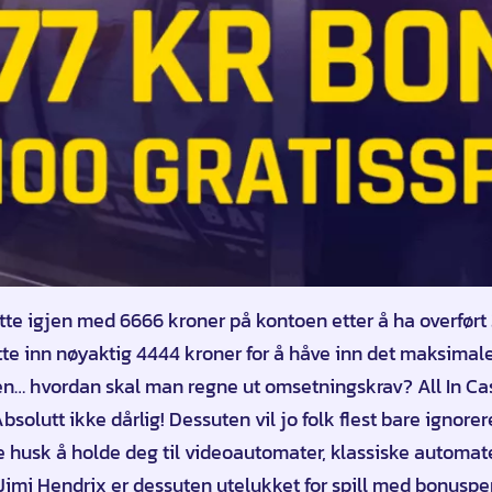
tte igjen med 6666 kroner på kontoen etter å ha overført 
te inn nøyaktig 4444 kroner for å håve inn det maksimale 
n… hvordan skal man regne ut omsetningskrav? All In Cas
utt ikke dårlig! Dessuten vil jo folk flest bare ignorere
 husk å holde deg til videoautomater, klassiske automate
 Jimi Hendrix er dessuten utelukket for spill med bonusp