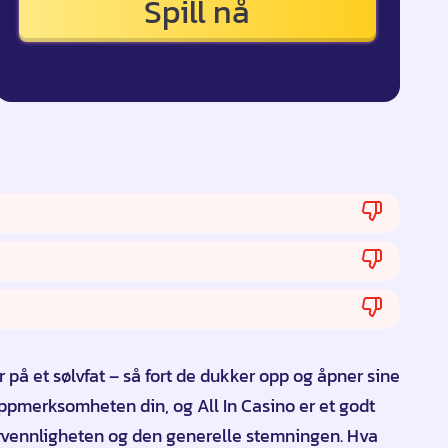
Spill nå
r på et sølvfat – så fort de dukker opp og åpner sine
oppmerksomheten din, og All In Casino er et godt
rvennligheten og den generelle stemningen. Hva