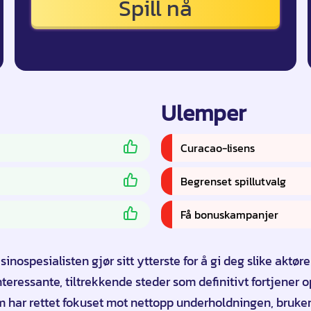
Spill nå
Ulemper
Curacao-lisens
Begrenset spillutvalg
Få bonuskampanjer
ospesialisten gjør sitt ytterste for å gi deg slike aktøre
teressante, tiltrekkende steder som definitivt fortjener 
 har rettet fokuset mot nettopp underholdningen, bruke