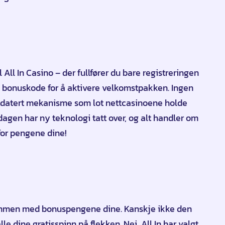
 All In Casino – der fullfører du bare registreringen
gen bonuskode for å aktivere velkomstpakken. Ingen
n utdatert mekanisme som lot nettcasinoene holde
en har ny teknologi tatt over, og alt handler om
 for pengene dine!
 sammen med bonuspengene dine. Kanskje ikke den
le dine gratisspinn på flekken. Nei, All In har valgt