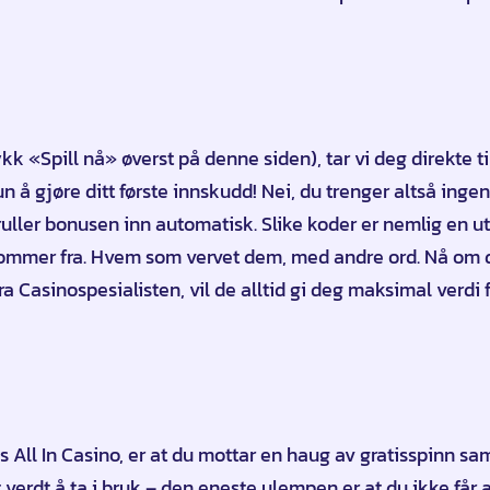
k «Spill nå» øverst på denne siden), tar vi deg direkte til
un å gjøre ditt første innskudd! Nei, du trenger altså in
å ruller bonusen inn automatisk. Slike koder er nemlig e
mmer fra. Hvem som vervet dem, med andre ord. Nå om dag
ra Casinospesialisten, vil de alltid gi deg maksimal verdi
 All In Casino, er at du mottar en haug av gratisspinn
verdt å ta i bruk – den eneste ulempen er at du ikke får al