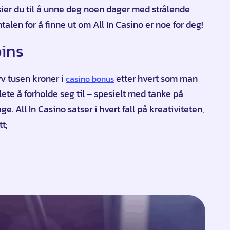
a sier du til å unne deg noen dager med strålende
en for å finne ut om All In Casino er noe for deg!
pins
yv tusen kroner i
etter hvert som man
casino bonus
ete å forholde seg til – spesielt med tanke på
. All In Casino satser i hvert fall på kreativiteten,
t;