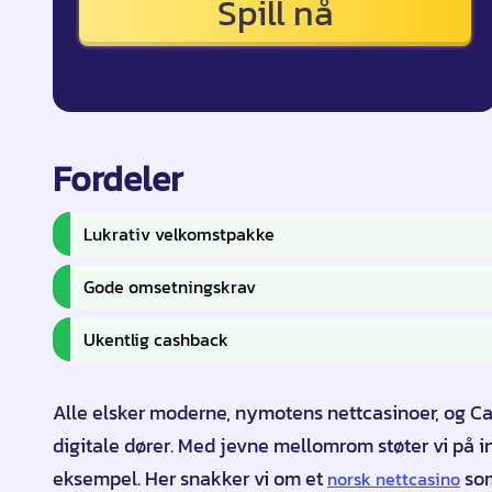
Spill nå
Fordeler
Lukrativ velkomstpakke
Gode omsetningskrav
Ukentlig cashback
Alle elsker moderne, nymotens nettcasinoer, og Casin
digitale dører. Med jevne mellomrom støter vi på in
eksempel. Her snakker vi om et
som
norsk nettcasino