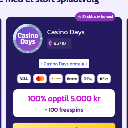
Eksklusiv bonus!
Casino Days
8.2/10
Casino Days omtale
100% opptil 5.000 kr
+ 100 freespins