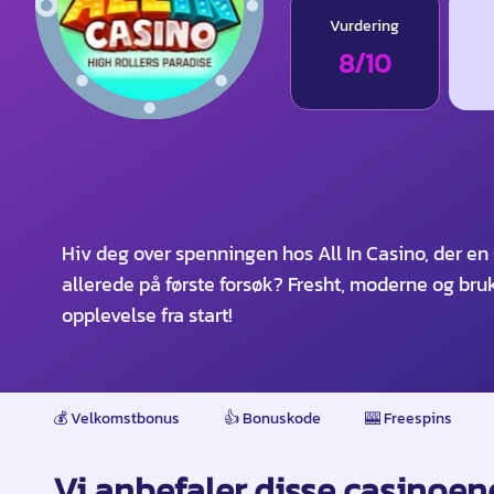
Vurdering
8/10
Hiv deg over spenningen hos All In Casino, der e
allerede på første forsøk? Fresht, moderne og bru
opplevelse fra start!
💰 Velkomstbonus
👍 Bonuskode
🎰 Freespins
Vi anbefaler disse casinoene