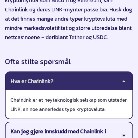
kryptomynter som Bitcoin og Ethereum, kan
Chainlink og deres LINK-mynter passe bra. Husk dog
at det finnes mange andre typer kryptovaluta med
mindre markedsvolatilitet og større utbredelse blant
nettcasinoene – deriblant Tether og USDC.
Ofte stilte spørsmål
Hva er Chainlink?
Chainlink er et høyteknologisk selskap som utsteder
LINK, en noe annerledes type kryptovaluta.
Kan jeg gjøre innskudd med Chainlink i