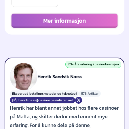
Mer informasjon
20+ års erfaring i casinobransjen
Henrik Sandvik Næss
Ekspert på betalingsmetoder og teknologi
576 Artikler
henrik.nass@casinospesialisten.net
Henrik har blant annet jobbet hos flere casinoer
på Malta, og skilter derfor med enormt mye
erfaring. For å kunne dele på denne,