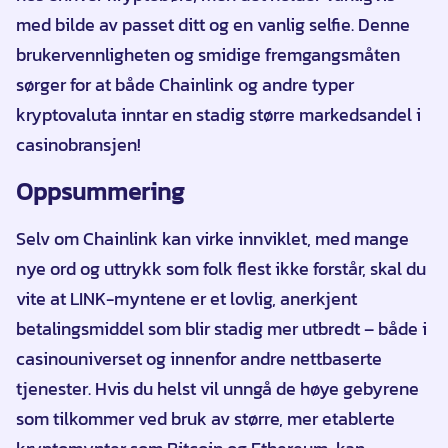
med bilde av passet ditt og en vanlig selfie. Denne
brukervennligheten og smidige fremgangsmåten
sørger for at både Chainlink og andre typer
kryptovaluta inntar en stadig større markedsandel i
casinobransjen!
Oppsummering
Selv om Chainlink kan virke innviklet, med mange
nye ord og uttrykk som folk flest ikke forstår, skal du
vite at LINK-myntene er et lovlig, anerkjent
betalingsmiddel som blir stadig mer utbredt – både i
casinouniverset og innenfor andre nettbaserte
tjenester. Hvis du helst vil unngå de høye gebyrene
som tilkommer ved bruk av større, mer etablerte