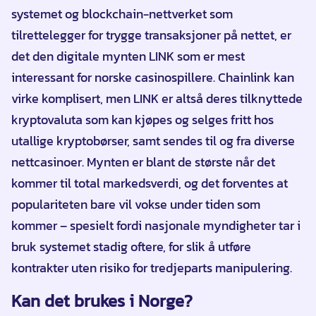
systemet og blockchain-nettverket som
tilrettelegger for trygge transaksjoner på nettet, er
det den digitale mynten LINK som er mest
interessant for norske casinospillere. Chainlink kan
virke komplisert, men LINK er altså deres tilknyttede
kryptovaluta som kan kjøpes og selges fritt hos
utallige kryptobørser, samt sendes til og fra diverse
nettcasinoer. Mynten er blant de største når det
kommer til total markedsverdi, og det forventes at
populariteten bare vil vokse under tiden som
kommer – spesielt fordi nasjonale myndigheter tar i
bruk systemet stadig oftere, for slik å utføre
kontrakter uten risiko for tredjeparts manipulering.
Kan det brukes i Norge?