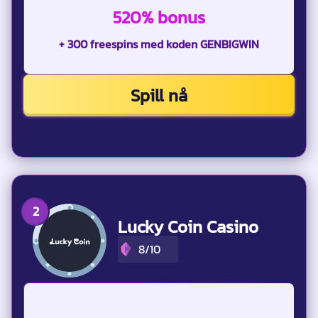
520% bonus
+ 300 freespins med koden GENBIGWIN
Spill nå
Lucky Coin Casino
8/10