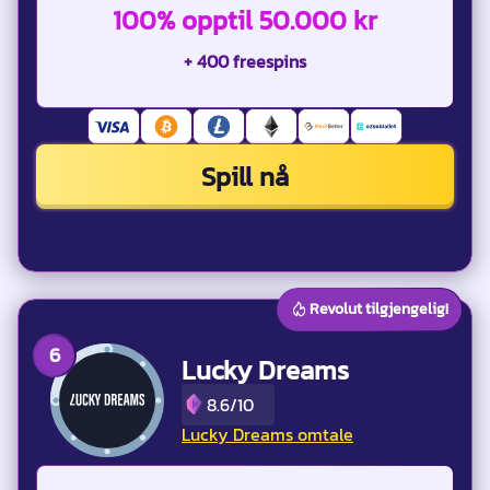
100% opptil 50.000 kr
+ 400 freespins
Spill nå
Revolut tilgjengelig!
Lucky Dreams
8.6/10
Lucky Dreams omtale