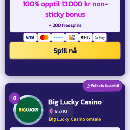
100% opptil 13.000 kr non-
sticky bonus
+ 200 freespins
Spill nå
Folkets favoritt!
Big Lucky Casino
9.2/10
Big Lucky Casino omtale