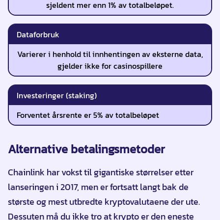
sjeldent mer enn 1% av totalbeløpet.
Dataforbruk
Varierer i henhold til innhentingen av eksterne data,
gjelder ikke for casinospillere
Investeringer (staking)
Forventet årsrente er 5% av totalbeløpet
Alternative betalingsmetoder
Chainlink har vokst til gigantiske størrelser etter
lanseringen i 2017, men er fortsatt langt bak de
største og mest utbredte kryptovalutaene der ute.
Dessuten må du ikke tro at krypto er den eneste