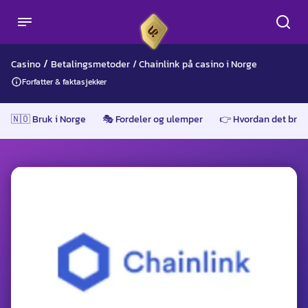
/
Casino
Betalingsmetoder
/
Chainlink på casino i Norge
Forfatter & faktasjekker
🇳🇴 Bruk i Norge
🎭 Fordeler og ulemper
👉 Hvordan det bru