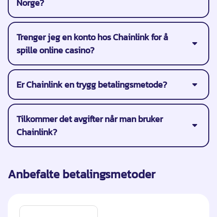
Norge?
Trenger jeg en konto hos Chainlink for å
spille online casino?
Er Chainlink en trygg betalingsmetode?
Tilkommer det avgifter når man bruker
Chainlink?
Anbefalte betalingsmetoder