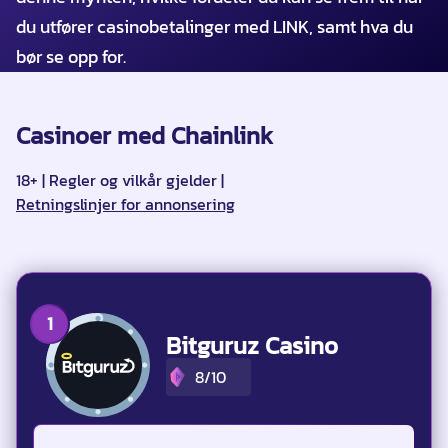
du utfører casinobetalinger med LINK, samt hva du
bør se opp for.
Casinoer med Chainlink
18+ | Regler og vilkår gjelder |
Retningslinjer for annonsering
Bitguruz Casino
8/10