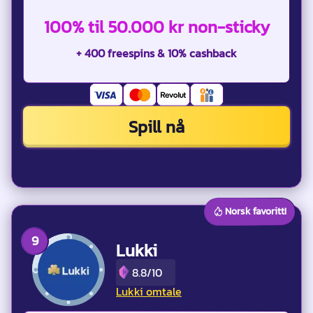
100% til 50.000 kr non-sticky
+ 400 freespins & 10% cashback
Spill nå
Norsk favoritt!
Lukki
8.8/10
Lukki omtale