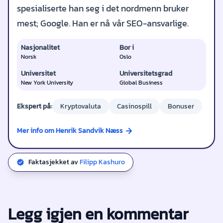
spesialiserte han seg i det nordmenn bruker
mest; Google. Han er nå vår SEO-ansvarlige.
Nasjonalitet
Bor i
Norsk
Oslo
Universitet
Universitetsgrad
New York University
Global Business
Ekspert på:
Kryptovaluta
Casinospill
Bonuser
Mer info om Henrik Sandvik Næss
Faktasjekket av
Filipp Kashuro
Legg igjen en kommentar