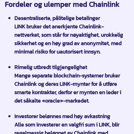
Fordeler og ulemper med Chainlink
Desentraliserte, pålitelige betalinger
LINK bruker det anerkjente Chainlink-
nettverket, som står for nøyaktighet, urokkelig
sikkerhet og en høy grad av anonymitet, med
minimal risiko for uautorisert innsyn.
Rimelig utbredt tilgjengelighet
Mange separate blockchain-systemer bruker
Chainlink og deres LINK-mynter for å utføre
smarte kontrakter, derfor er mynten en leder i
det såkalte «oracle»-markedet.
Investorer belønnes med høy avkastning
Alle som investerer en valgfri sum i LINK, blir
regelmessig belønnet av Chainlink med