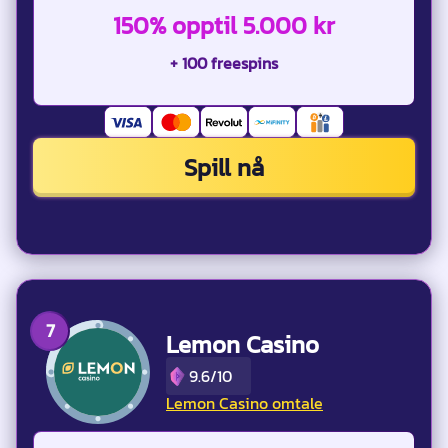
150% opptil 5.000 kr
+ 100 freespins
Spill nå
Lemon Casino
9.6/10
Lemon Casino omtale