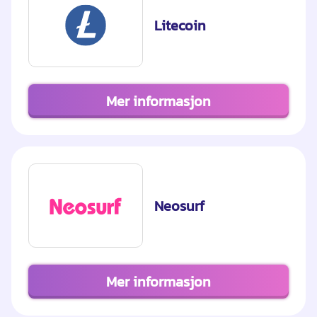
Litecoin
Mer informasjon
Neosurf
Mer informasjon