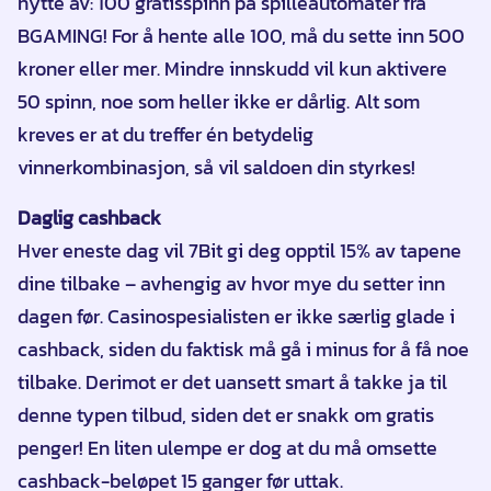
nytte av: 100 gratisspinn på spilleautomater fra
BGAMING! For å hente alle 100, må du sette inn 500
kroner eller mer. Mindre innskudd vil kun aktivere
50 spinn, noe som heller ikke er dårlig. Alt som
kreves er at du treffer én betydelig
vinnerkombinasjon, så vil saldoen din styrkes!
Daglig cashback
Hver eneste dag vil 7Bit gi deg opptil 15% av tapene
dine tilbake – avhengig av hvor mye du setter inn
dagen før. Casinospesialisten er ikke særlig glade i
cashback, siden du faktisk må gå i minus for å få noe
tilbake. Derimot er det uansett smart å takke ja til
denne typen tilbud, siden det er snakk om gratis
penger! En liten ulempe er dog at du må omsette
cashback-beløpet 15 ganger før uttak.