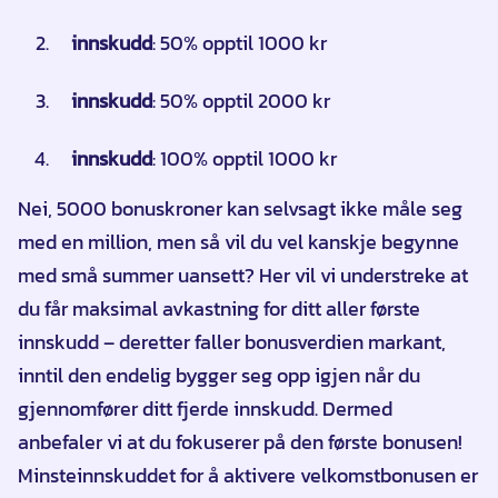
innskudd
: 50% opptil 1000 kr
innskudd
: 50% opptil 2000 kr
innskudd
: 100% opptil 1000 kr
Nei, 5000 bonuskroner kan selvsagt ikke måle seg
med en million, men så vil du vel kanskje begynne
med små summer uansett? Her vil vi understreke at
du får maksimal avkastning for ditt aller første
innskudd – deretter faller bonusverdien markant,
inntil den endelig bygger seg opp igjen når du
gjennomfører ditt fjerde innskudd. Dermed
anbefaler vi at du fokuserer på den første bonusen!
Minsteinnskuddet for å aktivere velkomstbonusen er