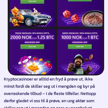
Kryptocasinoer er alltid en fryd å prøve ut, ikke
minst fordi de skiller seg ut i mengden og byr på
overraskende tilbud – i de fleste tilfeller. Nettopp
derfor gledet vi oss til å prøve, en ung aktør som
skiller seg ut i mengden og oser av neonbelyst