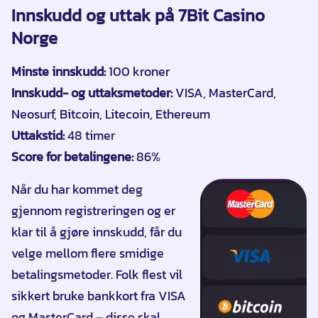
Innskudd og uttak på 7Bit Casino
Norge
Minste innskudd:
100 kroner
Innskudd- og uttaksmetoder:
VISA, MasterCard,
Neosurf, Bitcoin, Litecoin, Ethereum
Uttakstid:
48 timer
Score for betalingene:
86%
Når du har kommet deg
gjennom registreringen og er
klar til å gjøre innskudd, får du
velge mellom flere smidige
betalingsmetoder. Folk flest vil
sikkert bruke bankkort fra VISA
og MasterCard – disse skal