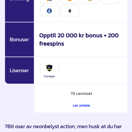
Opptil 20 000 kr bonus + 200
Bonuser
freespins
Lisenser
Curaçao
Til casinoet
Les omtale
7Bit oser av neonbelyst action, men husk at du har