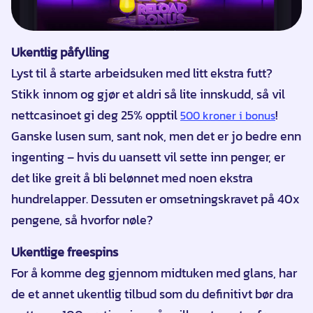
Ukentlig påfylling
Lyst til å starte arbeidsuken med litt ekstra futt?
Stikk innom og gjør et aldri så lite innskudd, så vil
nettcasinoet gi deg 25% opptil
!
500 kroner i bonus
Ganske lusen sum, sant nok, men det er jo bedre enn
ingenting – hvis du uansett vil sette inn penger, er
det like greit å bli belønnet med noen ekstra
hundrelapper. Dessuten er omsetningskravet på 40x
pengene, så hvorfor nøle?
Ukentlige freespins
For å komme deg gjennom midtuken med glans, har
de et annet ukentlig tilbud som du definitivt bør dra