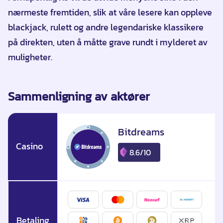
nærmeste fremtiden, slik at våre lesere kan oppleve
blackjack, rulett og andre legendariske klassikere
på direkten, uten å måtte grave rundt i mylderet av
muligheter.
Sammenligning av aktører
Bitdreams
Casino
8.6/10
Betaling