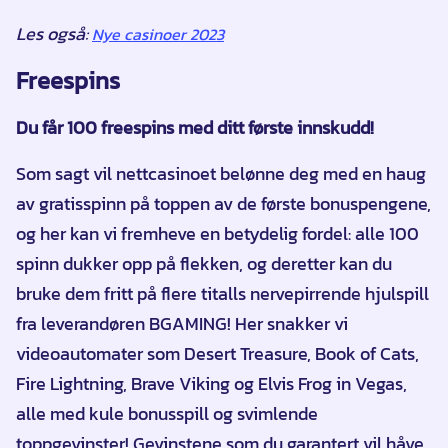
Les også:
Nye casinoer 2023
Freespins
Du får 100 freespins med ditt første innskudd!
Som sagt vil nettcasinoet belønne deg med en haug
av gratisspinn på toppen av de første bonuspengene,
og her kan vi fremheve en betydelig fordel: alle 100
spinn dukker opp på flekken, og deretter kan du
bruke dem fritt på flere titalls nervepirrende hjulspill
fra leverandøren BGAMING! Her snakker vi
videoautomater som Desert Treasure, Book of Cats,
Fire Lightning, Brave Viking og Elvis Frog in Vegas,
alle med kule bonusspill og svimlende
toppgevinster! Gevinstene som du garantert vil håve