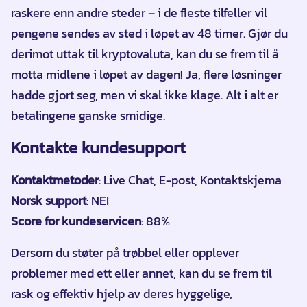
raskere enn andre steder – i de fleste tilfeller vil
pengene sendes av sted i løpet av 48 timer. Gjør du
derimot uttak til kryptovaluta, kan du se frem til å
motta midlene i løpet av dagen! Ja, flere løsninger
hadde gjort seg, men vi skal ikke klage. Alt i alt er
betalingene ganske smidige.
Kontakte kundesupport
Kontaktmetoder
: Live Chat, E-post, Kontaktskjema
Norsk support
: NEI
Score for kundeservicen
: 88%
Dersom du støter på trøbbel eller opplever
problemer med ett eller annet, kan du se frem til
rask og effektiv hjelp av deres hyggelige,