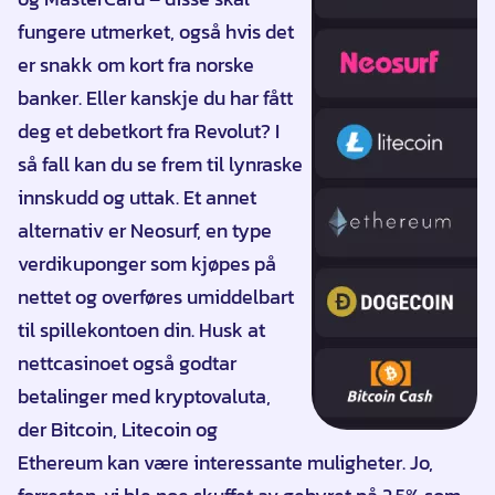
fungere utmerket, også hvis det
er snakk om kort fra norske
banker. Eller kanskje du har fått
deg et debetkort fra Revolut? I
så fall kan du se frem til lynraske
innskudd og uttak. Et annet
alternativ er Neosurf, en type
verdikuponger som kjøpes på
nettet og overføres umiddelbart
til spillekontoen din. Husk at
nettcasinoet også godtar
betalinger med kryptovaluta,
der Bitcoin, Litecoin og
Ethereum kan være interessante muligheter. Jo,