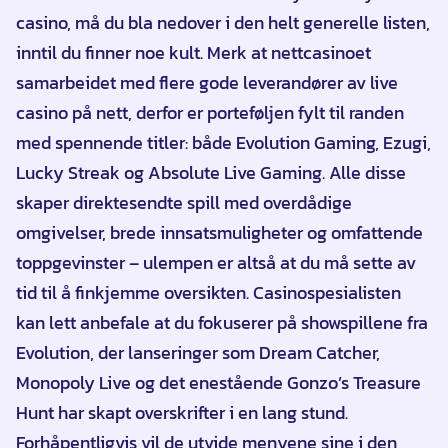
casino, må du bla nedover i den helt generelle listen,
inntil du finner noe kult. Merk at nettcasinoet
samarbeidet med flere gode leverandører av live
casino på nett, derfor er porteføljen fylt til randen
med spennende titler: både Evolution Gaming, Ezugi,
Lucky Streak og Absolute Live Gaming. Alle disse
skaper direktesendte spill med overdådige
omgivelser, brede innsatsmuligheter og omfattende
toppgevinster – ulempen er altså at du må sette av
tid til å finkjemme oversikten. Casinospesialisten
kan lett anbefale at du fokuserer på showspillene fra
Evolution, der lanseringer som Dream Catcher,
Monopoly Live og det enestående Gonzo’s Treasure
Hunt har skapt overskrifter i en lang stund.
Forhåpentligvis vil de utvide menyene sine i den