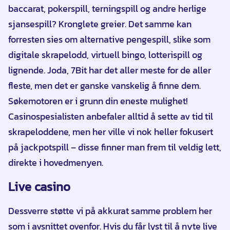
baccarat, pokerspill, terningspill og andre herlige
sjansespill? Kronglete greier. Det samme kan
forresten sies om alternative pengespill, slike som
digitale skrapelodd, virtuell bingo, lotterispill og
lignende. Joda, 7Bit har det aller meste for de aller
fleste, men det er ganske vanskelig å finne dem.
Søkemotoren er i grunn din eneste mulighet!
Casinospesialisten anbefaler alltid å sette av tid til
skrapeloddene, men her ville vi nok heller fokusert
på jackpotspill – disse finner man frem til veldig lett,
direkte i hovedmenyen.
Live casino
Dessverre støtte vi på akkurat samme problem her
som i avsnittet ovenfor. Hvis du får lyst til å nyte live