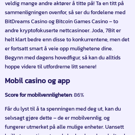
veldig mange andre aktører å titte på! Ta en titt på
sammenligningen ovenfor, så ser du fordelene med
BitDreams Casino og Bitcoin Games Casino – to
andre kryptofokuserte nettcasinoer. Joda, 7Bit er
helt klart bedre enn disse to konkurrentene, men det
er fortsatt smart å veie opp mulighetene dine.
Begynn med dagens hovedfigur, så kan du alltids
hoppe videre til utfordrerne litt senere!
Mobil casino og app
Score for mobilvennligheten
: 86%
Får du lyst til å ta spenningen med deg ut, kan du
selvsagt gjøre dette – de er mobilvennlig, og
fungerer utmerket på alle mulige enheter. Uansett