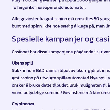
To fargerike, nervepirrende automater.
Alle gevinster fra gratisspinn må omsettes 50 gange
bunt med spinn. Ikke noe særlig å klage på, men lit
Spesielle kampanjer og casi
Casinoet har disse kampanjene pågående i skriven
Ukens spill
Stikk innom BitDreams i løpet av uken, gjør et in
gratisspinn på utvalgte spilleautomater! Nye spill 
ønsker å bruke dette tilbudet. Bruk muligheten til å
vinne betydelige summer! Gevinstene må kun oms
Cryptonova