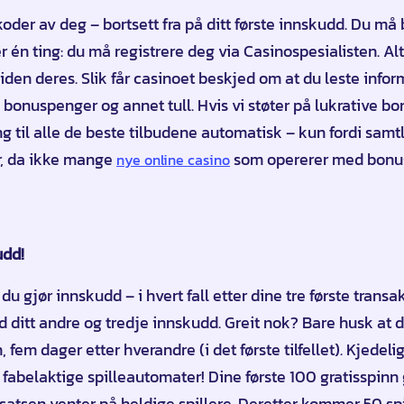
skoder av deg – bortsett fra på ditt første innskudd. Du
r én ting: du må registrere deg via Casinospesialisten. A
iden deres. Slik får casinoet beskjed om at du leste infor
bonuspenger og annet tull. Hvis vi støter på lukrative bon
ilgang til alle de beste tilbudene automatisk – kun fordi sam
er, da ikke mange
som opererer med bonusko
nye online casino
udd!
gjør innskudd – i hvert fall etter dine tre første transaks
d ditt andre og tredje innskudd. Greit nok? Bare husk at d
fem dager etter hverandre (i det første tilfellet). Kjedel
re fabelaktige spilleautomater! Dine første 100 gratisspin
atsen venter på heldige spillere. Deretter kommer 50 spinn