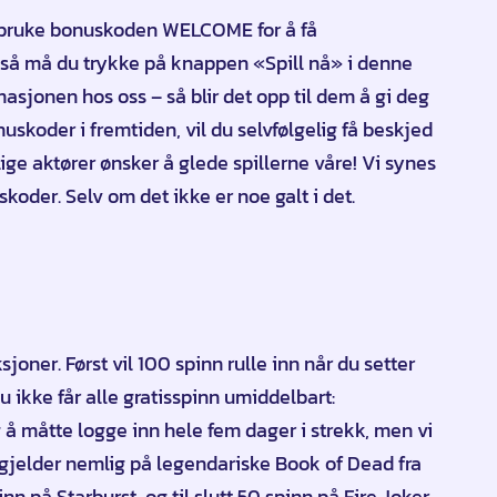
 må bruke bonuskoden WELCOME for å få
ltså må du trykke på knappen «Spill nå» i denne
masjonen hos oss – så blir det opp til dem å gi deg
uskoder i fremtiden, vil du selvfølgelig få beskjed
tlige aktører ønsker å glede spillerne våre! Vi synes
der. Selv om det ikke er noe galt i det.
joner. Først vil 100 spinn rulle inn når du setter
u ikke får alle gratisspinn umiddelbart:
ig å måtte logge inn hele fem dager i strekk, men vi
n gjelder nemlig på legendariske Book of Dead fra
 på Starburst, og til slutt 50 spinn på Fire Joker.