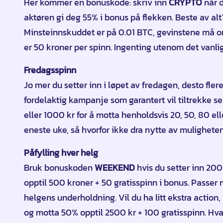
Her kommer en bonuskode: skriv inn
CRYPTO
når d
aktøren gi deg 55% i bonus på flekken. Beste av al
Minsteinnskuddet er på 0.01 BTC, gevinstene må o
er 50 kroner per spinn. Ingenting utenom det vanl
Fredagsspinn
Jo mer du setter inn i løpet av fredagen, desto fler
fordelaktig kampanje som garantert vil tiltrekke se
eller 1000 kr for å motta henholdsvis 20, 50, 80 ell
eneste uke, så hvorfor ikke dra nytte av muligheten?
Påfylling hver helg
Bruk bonuskoden
WEEKEND
hvis du setter inn 200
opptil 500 kroner + 50 gratisspinn i bonus. Passer 
helgens underholdning. Vil du ha litt ekstra action
og motta 50% opptil 2500 kr + 100 gratisspinn. Hva b