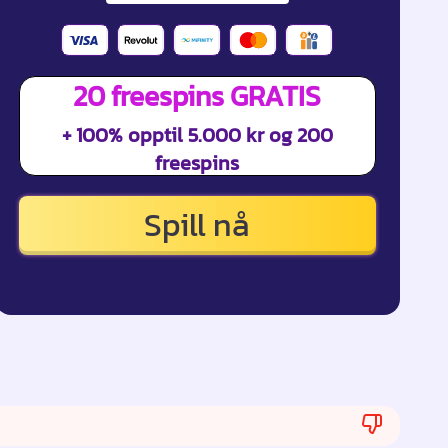
20 freespins GRATIS
+ 100% opptil 5.000 kr og 200
freespins
Spill nå