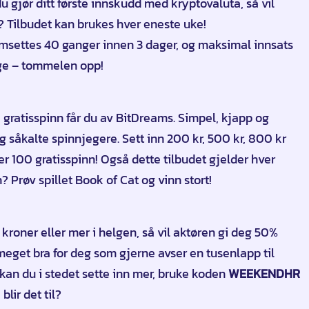
u gjør ditt første innskudd med kryptovaluta, så vil
t? Tilbudet kan brukes hver eneste uke!
msettes 40 ganger innen 3 dager, og maksimal innsats
ige – tommelen opp!
e gratisspinn får du av BitDreams. Simpel, kjapp og
g såkalte spinnjegere. Sett inn 200 kr, 500 kr, 800 kr
er 100 gratisspinn! Også dette tilbudet gjelder hver
 Prøv spillet Book of Cat og vinn stort!
 kroner eller mer i helgen, så vil aktøren gi deg 50%
meget bra for deg som gjerne avser en tusenlapp til
, kan du i stedet sette inn mer, bruke koden
WEEKENDHR
lir det til?