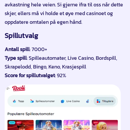
avkastning hele veien. Si gjerne ifra til oss når dette
skjer, ellers må vi holde et øye med casinoet og
oppdatere omtalen på egen hånd.
Spillutvalg
Antall spill
: 7000+
Type spill
: Spilleautomater, Live Casino, Bordspill,
Skrapelodd, Bingo, Keno, Krasjespill
Score for spillutvalget
: 92%