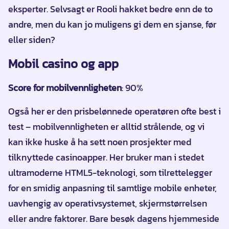
eksperter. Selvsagt er Rooli hakket bedre enn de to
andre, men du kan jo muligens gi dem en sjanse, før
eller siden?
Mobil casino og app
Score for mobilvennligheten
: 90%
Også her er den prisbelønnede operatøren ofte best i
test – mobilvennligheten er alltid strålende, og vi
kan ikke huske å ha sett noen prosjekter med
tilknyttede casinoapper. Her bruker man i stedet
ultramoderne HTML5-teknologi, som tilrettelegger
for en smidig anpasning til samtlige mobile enheter,
uavhengig av operativsystemet, skjermstørrelsen
eller andre faktorer. Bare besøk dagens hjemmeside