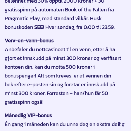
belønnet med 30% opptil 2000 kroner + 30
gratisspinn på automaten Book of the Fallen fra
Pragmatic Play, med standard vilkår. Husk
bonuskoden
SEE
! Hver søndag, fra 0:00 til 23:59.
Verv-en-venn-bonus
Anbefaler du nettcasinoet til en venn, etter å ha
gjort et innskudd på minst 300 kroner og verifisert
kontoen din, kan du motta 500 kroner i
bonuspenger! Alt som kreves, er at vennen din
bekrefter e-posten sin og foretar er innskudd på
minst 300 kroner. Forresten – han/hun får 50
gratisspinn også!
Månedlig VIP-bonus
Én gang i måneden kan du unne deg en ekstra deilig