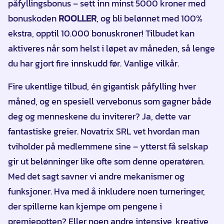
påfyllingsbonus – sett inn minst 5000 kroner med
bonuskoden
ROOLLER
, og bli belønnet med 100%
ekstra, opptil 10.000 bonuskroner! Tilbudet kan
aktiveres når som helst i løpet av måneden, så lenge
du har gjort fire innskudd før. Vanlige vilkår.
Fire ukentlige tilbud, én gigantisk påfylling hver
måned, og en spesiell vervebonus som gagner både
deg og menneskene du inviterer? Ja, dette var
fantastiske greier. Novatrix SRL vet hvordan man
tviholder på medlemmene sine – ytterst få selskap
gir ut belønninger like ofte som denne operatøren.
Med det sagt savner vi andre mekanismer og
funksjoner. Hva med å inkludere noen turneringer,
der spillerne kan kjempe om pengene i
premiepotten? Eller noen andre intensive, kreative