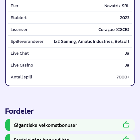
Eier
Novatrix SRL
Etablert
2023
Lisenser
Curaçao (CGCB)
Spilleverandører
1x2 Gaming, Amatic Industries, Betsoft
Live Chat
Ja
Live Casino
Ja
Antall spill
7000+
Fordeler
Gigantiske velkomstbonuser