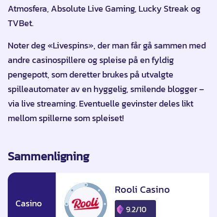
Atmosfera, Absolute Live Gaming, Lucky Streak og
TVBet.
Noter deg «Livespins», der man får gå sammen med
andre casinospillere og spleise på en fyldig
pengepott, som deretter brukes på utvalgte
spilleautomater av en hyggelig, smilende blogger –
via live streaming. Eventuelle gevinster deles likt
mellom spillerne som spleiset!
Sammenligning
Rooli Casino
Casino
9.2/10