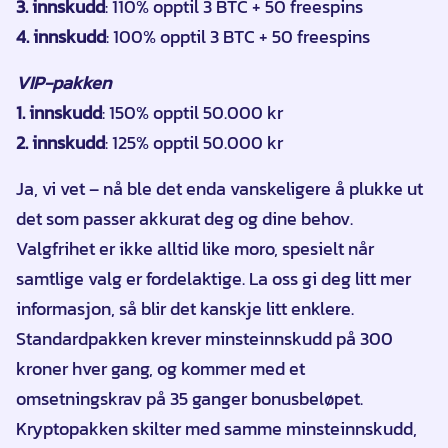
3. innskudd
: 110% opptil 3 BTC + 50 freespins
4. innskudd
: 100% opptil 3 BTC + 50 freespins
VIP-pakken
1. innskudd
: 150% opptil 50.000 kr
2. innskudd
: 125% opptil 50.000 kr
Ja, vi vet – nå ble det enda vanskeligere å plukke ut
det som passer akkurat deg og dine behov.
Valgfrihet er ikke alltid like moro, spesielt når
samtlige valg er fordelaktige. La oss gi deg litt mer
informasjon, så blir det kanskje litt enklere.
Standardpakken krever minsteinnskudd på 300
kroner hver gang, og kommer med et
omsetningskrav på 35 ganger bonusbeløpet.
Kryptopakken skilter med samme minsteinnskudd,