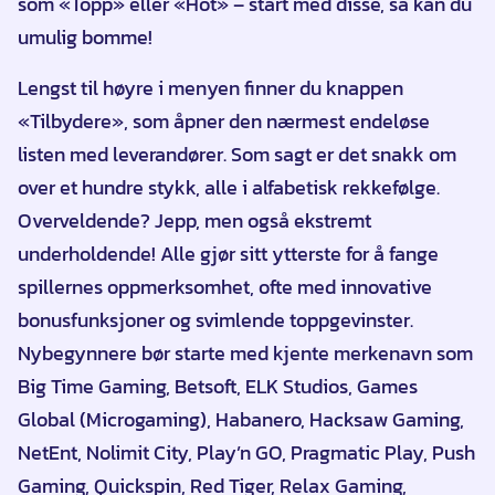
som «Topp» eller «Hot» – start med disse, så kan du
umulig bomme!
Lengst til høyre i menyen finner du knappen
«Tilbydere», som åpner den nærmest endeløse
listen med leverandører. Som sagt er det snakk om
over et hundre stykk, alle i alfabetisk rekkefølge.
Overveldende? Jepp, men også ekstremt
underholdende! Alle gjør sitt ytterste for å fange
spillernes oppmerksomhet, ofte med innovative
bonusfunksjoner og svimlende toppgevinster.
Nybegynnere bør starte med kjente merkenavn som
Big Time Gaming, Betsoft, ELK Studios, Games
Global (Microgaming), Habanero, Hacksaw Gaming,
NetEnt, Nolimit City, Play’n GO, Pragmatic Play, Push
Gaming, Quickspin, Red Tiger, Relax Gaming,