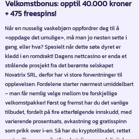
Velkomstbonus: opptil 40.000 kroner
+ 475 freespins!
Når en nusselig vaskebjørn oppfordrer deg til å
«oppdage det umulige», må man jo nesten sette i
gang, eller hva? Spesielt når dette søte dyret er
kledd i en romdrakt! Dagens nettcasino er enda et
strålende prosjekt fra det berømte selskapet
Novatrix SRL, derfor har vi store forventninger til
opplevelsen. Fordelene starter nærmest umiddelbart
– man får nemlig velge mellom tre forskjellige
velkomstpakker! Først og fremst har du det vanlige
tilbudet, fordelt på fire etterfølgende innskudd, med
varierende prosentsats, avkastning og gratisspinn
som prikk over i-en. Så har du kryptotilbudet, rettet