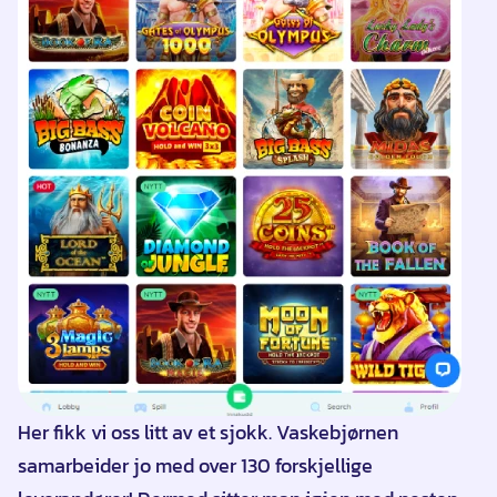
Her fikk vi oss litt av et sjokk. Vaskebjørnen
samarbeider jo med over 130 forskjellige