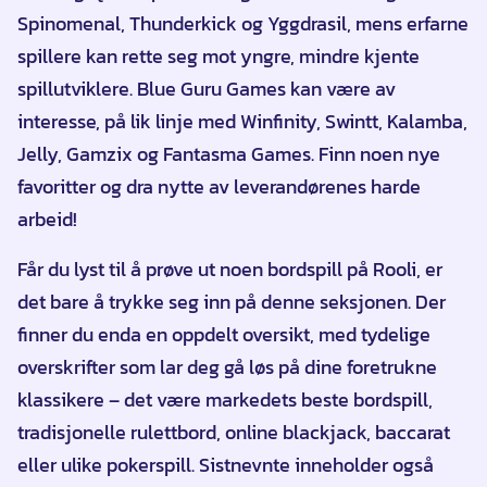
Spinomenal, Thunderkick og Yggdrasil, mens erfarne
spillere kan rette seg mot yngre, mindre kjente
spillutviklere. Blue Guru Games kan være av
interesse, på lik linje med Winfinity, Swintt, Kalamba,
Jelly, Gamzix og Fantasma Games. Finn noen nye
favoritter og dra nytte av leverandørenes harde
arbeid!
Får du lyst til å prøve ut noen bordspill på Rooli, er
det bare å trykke seg inn på denne seksjonen. Der
finner du enda en oppdelt oversikt, med tydelige
overskrifter som lar deg gå løs på dine foretrukne
klassikere – det være markedets beste bordspill,
tradisjonelle rulettbord, online blackjack, baccarat
eller ulike pokerspill. Sistnevnte inneholder også