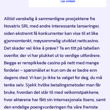
Les omtale
Alltid vanskelig å sammenligne prosjektene fra
Novatrix SRL med andre interessante lanseringer,
siden ekstremt få konkurrenter kan vise til et like
gjennomtenkt, møysommelig utviklet nettcasino.
Det skader vel ikke å prøve? Ta en titt på tabellen
ovenfor, der vi har plukket ut to verdige utfordrere.
Begge er renspikkede casino på nett med mange
fordeler – spørsmålet er kun om de er bedre enn
dagens sted. Vi kan jo ikke ta valget for deg, du må
tenke selv. Sjekk hvilke betalingsmetoder man får
bruke, hvordan det står til med velkomstpakkene,
hvor aktørene har fått sin internasjonale lisens, samt
den endelige poengvurderingen fra våre fremste