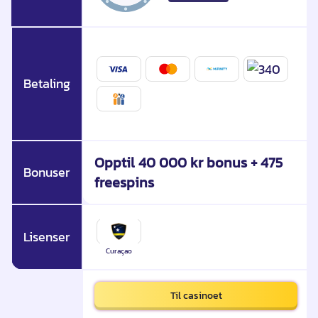
Betaling
Opptil 40 000 kr bonus + 475
Bonuser
freespins
Lisenser
Curaçao
Til casinoet