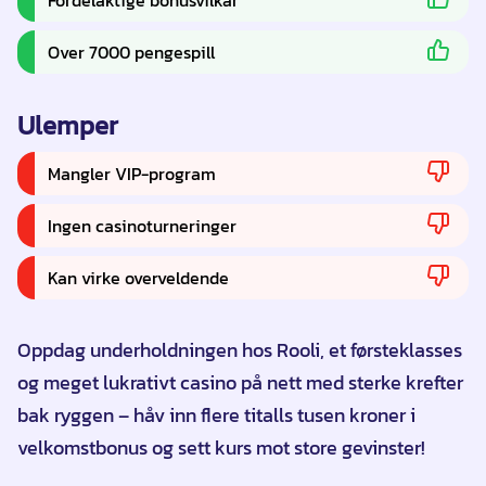
Fordelaktige bonusvilkår
Over 7000 pengespill
Ulemper
Mangler VIP-program
Ingen casinoturneringer
Kan virke overveldende
Oppdag underholdningen hos Rooli, et førsteklasses
og meget lukrativt casino på nett med sterke krefter
bak ryggen – håv inn flere titalls tusen kroner i
velkomstbonus og sett kurs mot store gevinster!