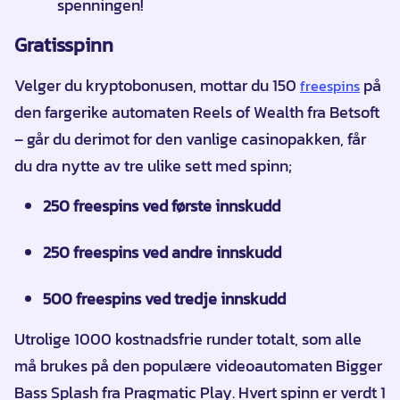
spenningen!
Gratisspinn
Velger du kryptobonusen, mottar du 150
på
freespins
den fargerike automaten Reels of Wealth fra Betsoft
– går du derimot for den vanlige casinopakken, får
du dra nytte av tre ulike sett med spinn;
250 freespins ved første innskudd
250 freespins ved andre innskudd
500 freespins ved tredje innskudd
Utrolige 1000 kostnadsfrie runder totalt, som alle
må brukes på den populære videoautomaten Bigger
Bass Splash fra Pragmatic Play. Hvert spinn er verdt 1