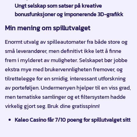
Ungt selskap som satser på kreative
bonusfunksjoner og imponerende 3D-grafikk
Min mening om spillutvalget
Enormt utvalg av spilleautomater fra både store og
små leverandører, men definitivt ikke lett å finne
frem i mylderet av muligheter. Selskapet bør jobbe
ekstra mye med brukervennligheten fremover, og
tilrettelegge for en smidig, interessant utforskning
av porteføljen. Undermenyen hjelper til en viss grad,
men tematiske samlinger og et filtersystem hadde
virkelig gjort seg. Bruk dine gratisspinn!
Kaleo Casino får
7/10 poeng
for spillutvalget sitt