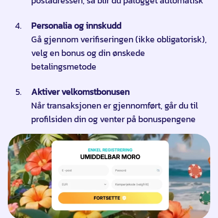
postadressen, så blir du pålogget automatisk
Personalia og innskudd
Gå gjennom verifiseringen (ikke obligatorisk),
velg en bonus og din ønskede
betalingsmetode
Aktiver velkomstbonusen
Når transaksjonen er gjennomført, går du til
profilsiden din og venter på bonuspengene