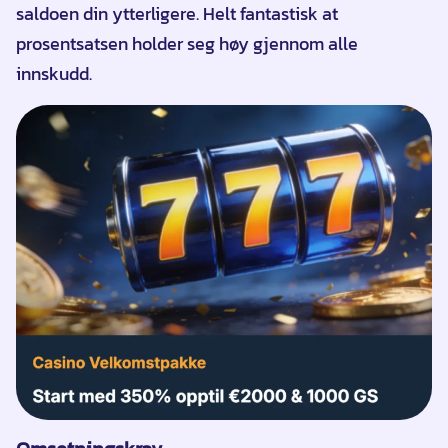
saldoen din ytterligere. Helt fantastisk at
prosentsatsen holder seg høy gjennom alle
innskudd.