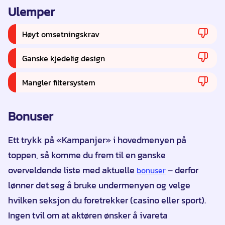
Ulemper
Høyt omsetningskrav
Ganske kjedelig design
Mangler filtersystem
Bonuser
Ett trykk på «Kampanjer» i hovedmenyen på
toppen, så komme du frem til en ganske
overveldende liste med aktuelle
– derfor
bonuser
lønner det seg å bruke undermenyen og velge
hvilken seksjon du foretrekker (casino eller sport).
Ingen tvil om at aktøren ønsker å ivareta