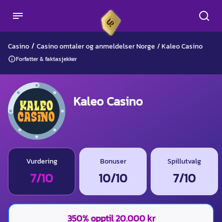
/
Casino
Casino omtaler og anmeldelser Norge
/
Kaleo Casino
Forfatter & faktasjekker
Kaleo Casino
Vurdering
Bonuser
Spillutvalg
7/10
10/10
7/10
350% opptil 20.000 kr