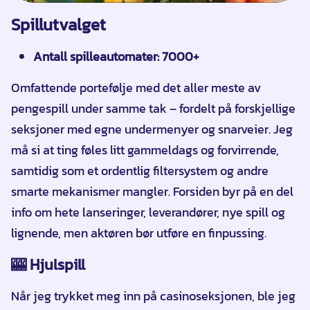
Spillutvalget
Antall spilleautomater: 7000+
Omfattende portefølje med det aller meste av
pengespill under samme tak – fordelt på forskjellige
seksjoner med egne undermenyer og snarveier. Jeg
må si at ting føles litt gammeldags og forvirrende,
samtidig som et ordentlig filtersystem og andre
smarte mekanismer mangler. Forsiden byr på en del
info om hete lanseringer, leverandører, nye spill og
lignende, men aktøren bør utføre en finpussing.
🎰 Hjulspill
Når jeg trykket meg inn på casinoseksjonen, ble jeg