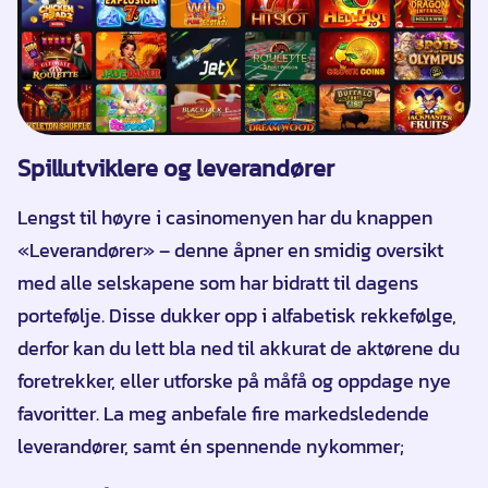
Spillutviklere og leverandører
Lengst til høyre i casinomenyen har du knappen
«Leverandører» – denne åpner en smidig oversikt
med alle selskapene som har bidratt til dagens
portefølje. Disse dukker opp i alfabetisk rekkefølge,
derfor kan du lett bla ned til akkurat de aktørene du
foretrekker, eller utforske på måfå og oppdage nye
favoritter. La meg anbefale fire markedsledende
leverandører, samt én spennende nykommer;