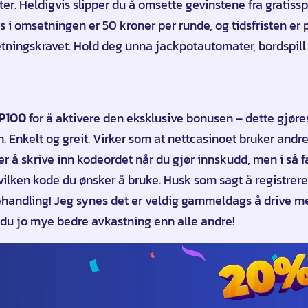
er. Heldigvis slipper du å omsette gevinstene fra gratissp
 i omsetningen er 50 kroner per runde, og tidsfristen er 
etningskravet. Hold deg unna jackpotautomater, bordspill 
P100
for å aktivere den eksklusive bonusen – dette gjøres
n. Enkelt og greit. Virker som at nettcasinoet bruker and
mer å skrive inn kodeordet når du gjør innskudd, men i så 
ilken kode du ønsker å bruke. Husk som sagt å registrere 
behandling! Jeg synes det er veldig gammeldags å drive m
 du jo mye bedre avkastning enn alle andre!