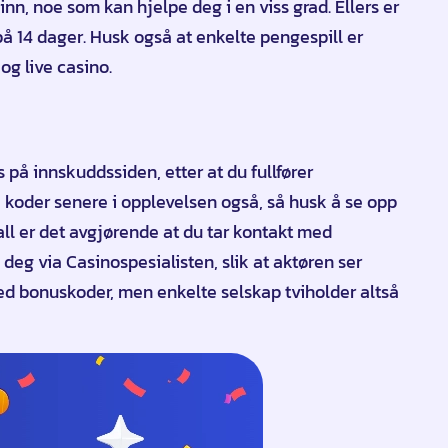
inn, noe som kan hjelpe deg i en viss grad. Ellers er
på 14 dager. Husk også at enkelte pengespill er
og live casino.
 på innskuddssiden, etter at du fullfører
re koder senere i opplevelsen også, så husk å se opp
fall er det avgjørende at du tar kontakt med
deg via Casinospesialisten, slik at aktøren ser
ed bonuskoder, men enkelte selskap tviholder altså