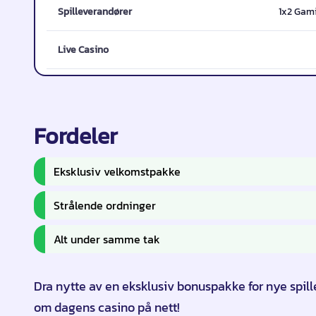
Spilleverandører
1x2 Gam
Live Casino
Fordeler
Eksklusiv velkomstpakke
Strålende ordninger
Alt under samme tak
Dra nytte av en eksklusiv bonuspakke for nye spille
om dagens casino på nett!