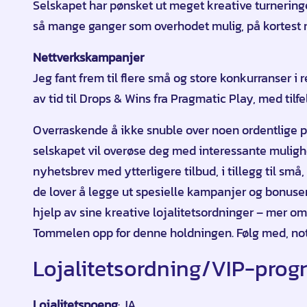
Selskapet har pønsket ut meget kreative turnerin
så mange ganger som overhodet mulig, på kortest mul
Nettverkskampanjer
Jeg fant frem til flere små og store konkurranser i r
av tid til Drops & Wins fra Pragmatic Play, med tilf
Overraskende å ikke snuble over noen ordentlige p
selskapet vil overøse deg med interessante mulig
nyhetsbrev med ytterligere tilbud, i tillegg til sm
de lover å legge ut spesielle kampanjer og bonuse
hjelp av sine kreative lojalitetsordninger – mer om 
Tommelen opp for denne holdningen. Følg med, no
Lojalitetsordning/VIP-prog
Lojalitetspoeng
: JA