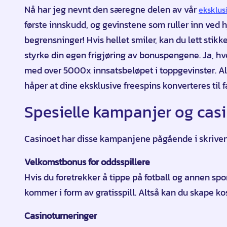
Nå har jeg nevnt den særegne delen av vår
eksklus
første innskudd, og gevinstene som ruller inn ved 
begrensninger! Hvis hellet smiler, kan du lett stikk
styrke din egen frigjøring av bonuspengene. Ja, hve
med over 5000x innsatsbeløpet i toppgevinster. Alts
håper at dine eksklusive freespins konverteres til
Spesielle kampanjer og casi
Casinoet har disse kampanjene pågående i skriven
Velkomstbonus for oddsspillere
Hvis du foretrekker å tippe på fotball og annen sp
kommer i form av gratisspill. Altså kan du skape ko
Casinoturneringer