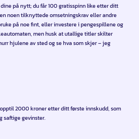
ne på nytt; du får 100 gratisspinn like etter ditt
uten noen tilknyttede omsetningskrav eller andre
ruke på noe fint, eller investere i pengespillene og
eautomaten, men husk at utallige titler skilter
nurr hjulene av sted og se hva som skjer – jeg
opptil 2000 kroner etter ditt første innskudd, som
 saftige gevinster.