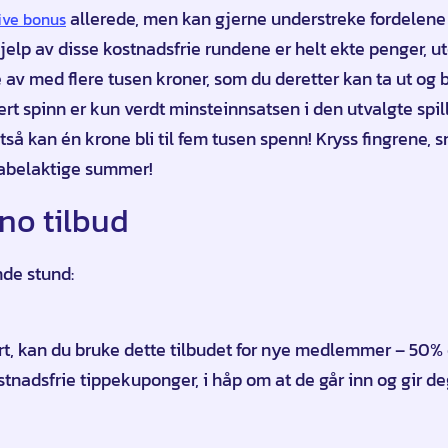
allerede, men kan gjerne understreke fordelene di
ive bonus
hjelp av disse kostnadsfrie rundene er helt ekte penger, 
e av med flere tusen kroner, som du deretter kan ta ut og b
rt spinn er kun verdt minsteinnsatsen i den utvalgte spill
å kan én krone bli til fem tusen spenn! Kryss fingrene, s
 fabelaktige summer!
no tilbud
de stund:
ort, kan du bruke dette tilbudet for nye medlemmer – 50% 
stnadsfrie tippekuponger, i håp om at de går inn og gir deg