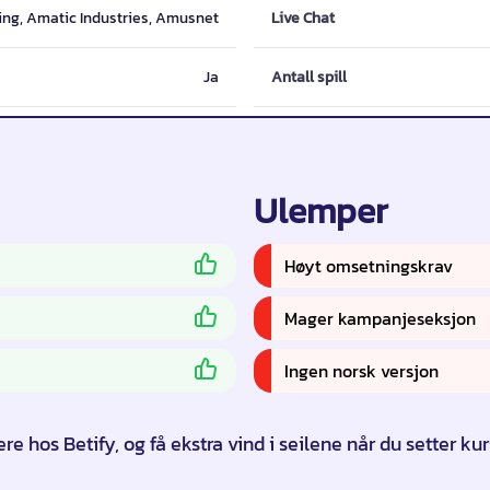
Live Chat
ing, Amatic Industries, Amusnet
Antall spill
Ja
Ulemper
Høyt omsetningskrav
Mager kampanjeseksjon
Ingen norsk versjon
re hos Betify, og få ekstra vind i seilene når du setter ku