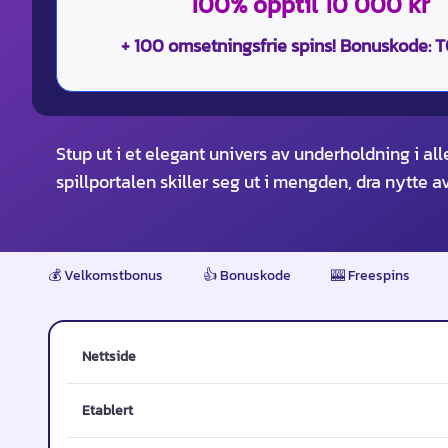
100% opptil 10 000 kr
+ 100 omsetningsfrie spins! Bonuskode:
Stup ut i et elegant univers av underholdning i 
spillportalen skiller seg ut i mengden, dra nytt
💰 Velkomstbonus
👍 Bonuskode
🎰 Freespins
Nettside
Etablert