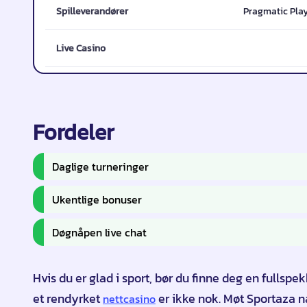
Spilleverandører
Pragmatic Pla
Live Casino
Fordeler
Daglige turneringer
Ukentlige bonuser
Døgnåpen live chat
Hvis du er glad i sport, bør du finne deg en fullsp
et rendyrket
er ikke nok. Møt Sportaza nå
nettcasino