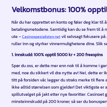
Velkomstbonus: 100% opptil
Når du har opprettet en konto og føler deg klar til 
betalingsmetodene. Samtidig kan du se frem til å m
ute –
vil selvsagt fokusere på
Casinospesialisten.net
ruller inn og styrker vinnermulighetene dine. Slik se
1. innskudd: 100% opptil 5000 kr + 200 freespins
Spør du oss, er dette mer enn nok til å komme i gang
med, noe du sikkert vil dra nytte av! Nei, dette er 
titt på forsiden vår, legger du straks merke til fle
ikke alltid størrelsen som gjelder! Det viktigste er 
spillutvalget på jakt etter nye favoritter. Casinoet 
minsteinnskudd på 200 kroner, så ser du bonuspe