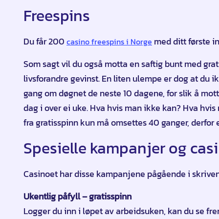
Freespins
Du får 200
med ditt første i
casino freespins i Norge
Som sagt vil du også motta en saftig bunt med grat
livsforandre gevinst. En liten ulempe er dog at du i
gang om døgnet de neste 10 dagene, for slik å motta
dag i over ei uke. Hva hvis man ikke kan? Hva hvis 
fra gratisspinn kun må omsettes 40 ganger, derfor
Spesielle kampanjer og casi
Casinoet har disse kampanjene pågående i skriven
Ukentlig påfyll – gratisspinn
Logger du inn i løpet av arbeidsuken, kan du se fr