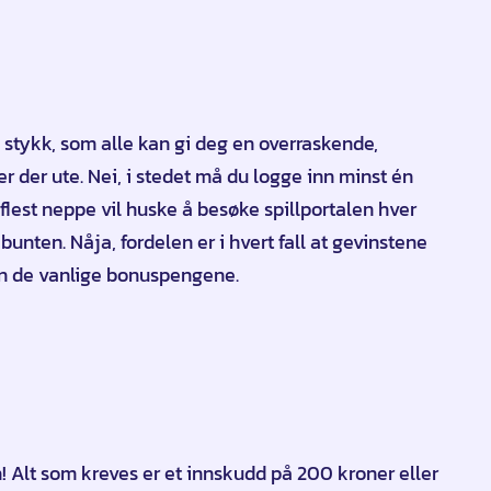
 stykk, som alle kan gi deg en overraskende,
er der ute. Nei, i stedet må du logge inn minst én
flest neppe vil huske å besøke spillportalen hver
unten. Nåja, fordelen er i hvert fall at gevinstene
nn de vanlige bonuspengene.
! Alt som kreves er et innskudd på 200 kroner eller