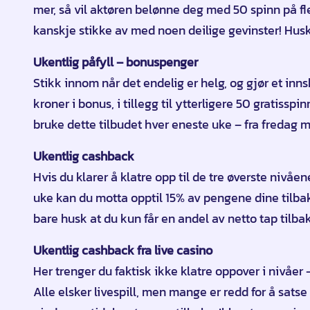
mer, så vil aktøren belønne deg med 50 spinn på fl
kanskje stikke av med noen deilige gevinster! Hus
Ukentlig påfyll – bonuspenger
Stikk innom når det endelig er helg, og gjør et in
kroner i bonus, i tillegg til ytterligere 50 gratis
bruke dette tilbudet hver eneste uke – fra fredag m
Ukentlig cashback
Hvis du klarer å klatre opp til de tre øverste nivå
uke kan du motta opptil 15% av pengene dine tilbak
bare husk at du kun får en andel av netto tap tilbake
Ukentlig cashback fra live casino
Her trenger du faktisk ikke klatre oppover i nivåer
Alle elsker livespill, men mange er redd for å sats