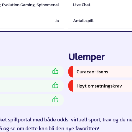
Live Chat
y, Evolution Gaming, Spinomenal
Antall spill
Ja
Ulemper
Curacao-lisens
Høyt omsetningskrav
ekket spillportal med både odds, virtuell sport, trav og 
 og se om dette kan bli den nye favoritten!