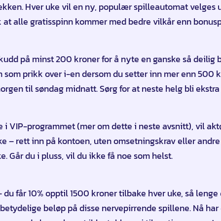
ekken. Hver uke vil en ny, populær spilleautomat velges 
k at alle gratisspinn kommer med bedre vilkår enn bonus
nskudd på minst 200 kroner for å nyte en ganske så deilig
spinn som prikk over i-en dersom du setter inn mer enn 500
orgen til søndag midnatt. Sørg for at neste helg bli ekst
ene i VIP-programmet (mer om dette i neste avsnitt), vil 
e – rett inn på kontoen, uten omsetningskrav eller andre 
. Går du i pluss, vil du ikke få noe som helst.
 – du får 10% opptil 1500 kroner tilbake hver uke, så leng
e betydelige beløp på disse nervepirrende spillene. Nå har 