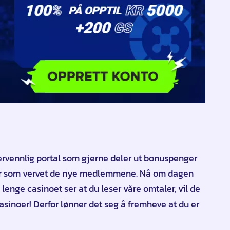
ervennlig portal som gjerne deler ut bonuspenger
tsider som vervet de nye medlemmene. Nå om dagen
 lenge casinoet ser at du leser våre omtaler, vil de
tcasinoer! Derfor lønner det seg å fremheve at du er