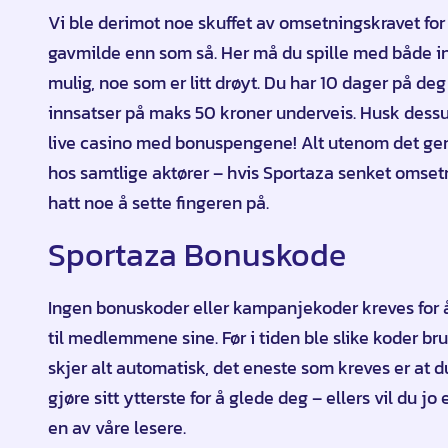
Vi ble derimot noe skuffet av omsetningskravet for
gavmilde enn som så. Her må du spille med både in
mulig, noe som er litt drøyt. Du har 10 dager på deg
innsatser på maks 50 kroner underveis. Husk dessut
live casino med bonuspengene! Alt utenom det gene
hos samtlige aktører – hvis Sportaza senket omset
hatt noe å sette fingeren på.
Sportaza Bonuskode
Ingen bonuskoder eller kampanjekoder kreves for å 
til medlemmene sine. Før i tiden ble slike koder b
skjer alt automatisk, det eneste som kreves er at du
gjøre sitt ytterste for å glede deg – ellers vil du 
en av våre lesere.