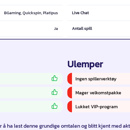
Live Chat
BGaming, Quickspin, Platipus
Antall spill
Ja
Ulemper
Ingen spillerverktøy
Mager velkomstpakke
Lukket VIP-program
ter å ha lest denne grundige omtalen og blitt kjent med a