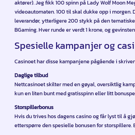
aktører). Jeg fikk 100 spinn på Lady Wolf Moon Meg
videoautomaten. 100 til skal dukke opp i morgen. 
leverandør, ytterligere 200 stykk på den tematiske
BGaming. Hver runde er verdt 1 krone, og gevinste
Spesielle kampanjer og casi
Casinoet har disse kampanjene pågående i skriven
Daglige tilbud
Nettcasinoet skilter med en gøyal, oversiktlig kam
kun en liten bunt med gratisspinn eller litt bonusp
Storspillerbonus
Hvis du trives hos dagens casino og får lyst til å g
etterspørre den spesielle bonusen for storspillere.