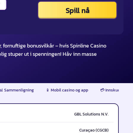
Spill nå
fornuftige bonusvilkår – hvis Spinline Casino
lig stuper ut i spenningen! Håv inn masse
📊 Sammenligning
📱 Mobil casino og app
💳 Innskudd og u
GBL Solutions N.V.
Curaçao (CGCB)