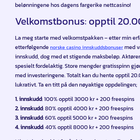
belønningene hos dagens fargerike nettcasino!
Velkomstbonus: opptil 20.00
La meg starte med velkomstpakken – etter min erfar
etterfølgende
med va
norske casino innskuddsbonuser
innskudd, dog med et stigende maksbeløp. Aktøren ø
spesielt fordelaktig. Store mengder gratisspinn gjør
med investeringene. Totalt kan du hente opptil 20.0
lukrativt. Ta en titt på den nøyaktige oppdelingen;
1. innskudd
: 100% opptil 3000 kr + 200 freespins
2. innskudd
: 80% opptil 4000 kr + 200 freespins
3. innskudd
: 60% opptil 5000 kr + 200 freespins
4. innskudd
: 40% opptil 8000 kr + 200 freespins