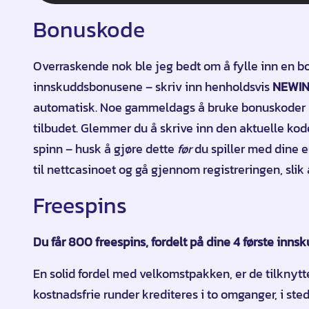
Bonuskode
Overraskende nok ble jeg bedt om å fylle inn en bon
innskuddsbonusene – skriv inn henholdsvis
NEWI
automatisk. Noe gammeldags å bruke bonuskoder nå i
tilbudet. Glemmer du å skrive inn den aktuelle kod
spinn – husk å gjøre dette
før
du spiller med dine e
til nettcasinoet og gå gjennom registreringen, slik
Freespins
Du får 800 freespins, fordelt på dine 4 første innsk
En solid fordel med velkomstpakken, er de tilknytte
kostnadsfrie runder krediteres i to omganger, i ste