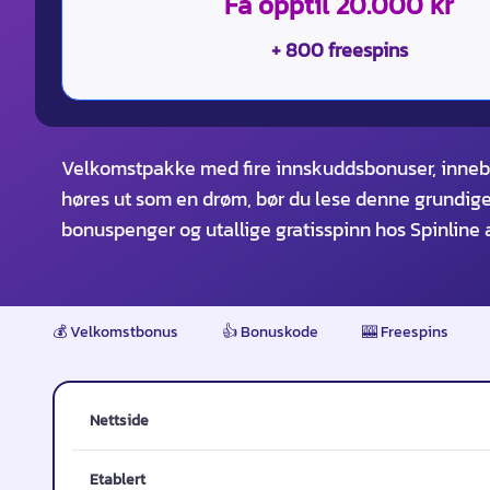
Få opptil 20.000 kr
+ 800 freespins
Velkomstpakke med fire innskuddsbonuser, innebygd
høres ut som en drøm, bør du lese denne grundige
bonuspenger og utallige gratisspinn hos Spinline a
💰 Velkomstbonus
👍 Bonuskode
🎰 Freespins
Nettside
Etablert