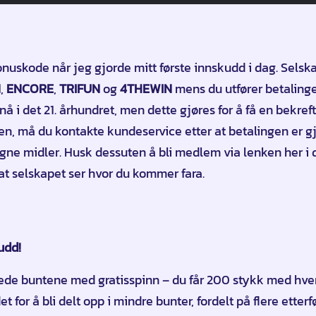
uskode når jeg gjorde mitt første innskudd i dag. Selskape
N
,
ENCORE
,
TRIFUN
og
4THEWIN
mens du utfører betaling
 det 21. århundret, men dette gjøres for å få en bekreft
en, må du kontakte kundeservice etter at betalingen er gj
gne midler. Husk dessuten å bli medlem via lenken her i d
 at selskapet ser hvor du kommer fara.
udd!
de buntene med gratisspinn – du får 200 stykk med hvert a
det for å bli delt opp i mindre bunter, fordelt på flere et