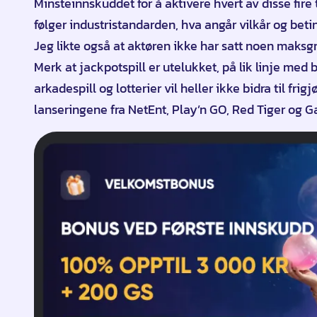
Minsteinnskuddet for å aktivere hvert av disse fire
følger industristandarden, hva angår vilkår og beti
Jeg likte også at aktøren ikke har satt noen maksgre
Merk at jackpotspill er utelukket, på lik linje med b
arkadespill og lotterier vil heller ikke bidra til
lanseringene fra NetEnt, Play’n GO, Red Tiger og 