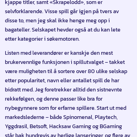
kjappe titler, samt «Skrapelodd», som er
selvforklarende. Visse spill går igjen på tvers av
disse to, men jeg skal ikke henge meg opp i
bagateller. Selskapet hevder også at du kan lete
etter kategorier i søkemotoren.
Listen med leverandører er kanskje den mest
brukervennlige funksjonen i spillutvalget – takket
være muligheten til å sortere over 80 ulike selskap
etter popularitet, navn eller antallet spill de har
bidratt med. Jeg foretrekker alltid den sistnevnte
rekkefølgen, og denne passer like bra for
nybegynnere som for erfarne spillere. Start ut med
markedslederne – både Spinomenal, Playtech,
Yggdrasil, Betsoft, Hacksaw Gaming og BGaming
står bak hundrevis av herlige lanseringer, og flere av