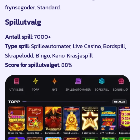
frynsegoder. Standard.
Spillutvalg
Antall spill
: 7000+
Type spill
: Spilleautomater, Live Casino, Bordspill,
Skrapelodd, Bingo, Keno, Krasjespill
Score for spillutvalget
: 88%