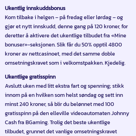
Ukentlig innskuddsbonus
Kom tilbake i helgen – på fredag eller lørdag – og
gjør et nytt innskudd, denne gang på 120 kroner, for
deretter å aktivere det ukentlige tilbudet fra «Mine
bonuser»-seksjonen. Slik får du 50% opptil 4800
kroner av nettcasinoet, med det samme doble
omsetningskravet som i velkomstpakken. Kjedelig.
Ukentlige gratisspinn
Avslutt uken med litt ekstra fart og spenning; stikk
innom på en hvilken som helst søndag og sett inn
minst 240 kroner, så blir du belønnet med 100
gratisspinn på den elleville videoautomaten Johnny
Cash fra BGaming. Trolig det beste ukentlige
tilbudet, grunnet det vanlige omsetningskravet