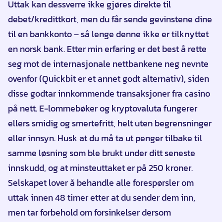
Uttak kan dessverre ikke gjøres direkte til
debet/kredittkort, men du får sende gevinstene dine
til en bankkonto – så lenge denne ikke er tilknyttet
en norsk bank. Etter min erfaring er det best å rette
seg mot de internasjonale nettbankene neg nevnte
ovenfor (Quickbit er et annet godt alternativ), siden
disse godtar innkommende transaksjoner fra casino
på nett. E-lommebøker og kryptovaluta fungerer
ellers smidig og smertefritt, helt uten begrensninger
eller innsyn. Husk at du må ta ut penger tilbake til
samme løsning som ble brukt under ditt seneste
innskudd, og at minsteuttaket er på 250 kroner.
Selskapet lover å behandle alle forespørsler om
uttak innen 48 timer etter at du sender dem inn,
men tar forbehold om forsinkelser dersom