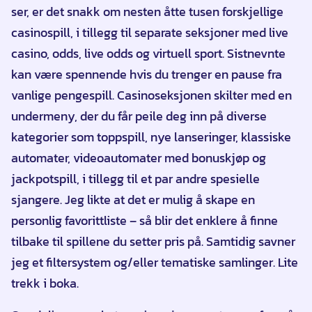
ser, er det snakk om nesten åtte tusen forskjellige
casinospill, i tillegg til separate seksjoner med live
casino, odds, live odds og virtuell sport. Sistnevnte
kan være spennende hvis du trenger en pause fra
vanlige pengespill. Casinoseksjonen skilter med en
undermeny, der du får peile deg inn på diverse
kategorier som toppspill, nye lanseringer, klassiske
automater, videoautomater med bonuskjøp og
jackpotspill, i tillegg til et par andre spesielle
sjangere. Jeg likte at det er mulig å skape en
personlig favorittliste – så blir det enklere å finne
tilbake til spillene du setter pris på. Samtidig savner
jeg et filtersystem og/eller tematiske samlinger. Lite
trekk i boka.