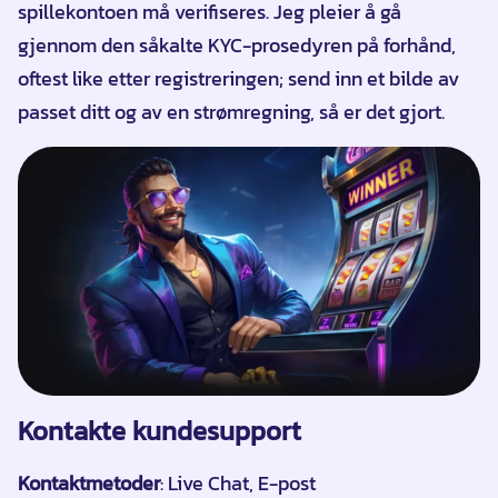
spillekontoen må verifiseres. Jeg pleier å gå
gjennom den såkalte KYC-prosedyren på forhånd,
oftest like etter registreringen; send inn et bilde av
passet ditt og av en strømregning, så er det gjort.
Kontakte kundesupport
Kontaktmetoder
: Live Chat, E-post