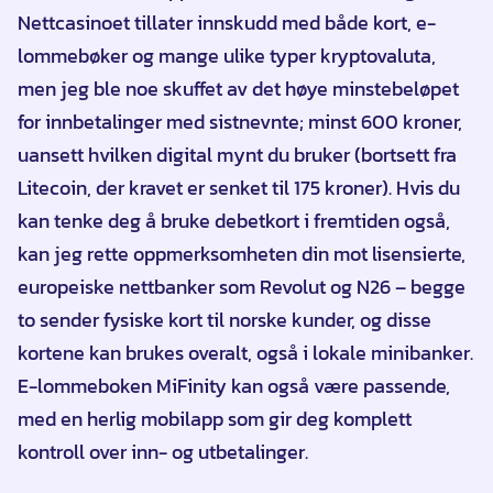
Nettcasinoet tillater innskudd med både kort, e-
lommebøker og mange ulike typer kryptovaluta,
men jeg ble noe skuffet av det høye minstebeløpet
for innbetalinger med sistnevnte; minst 600 kroner,
uansett hvilken digital mynt du bruker (bortsett fra
Litecoin, der kravet er senket til 175 kroner). Hvis du
kan tenke deg å bruke debetkort i fremtiden også,
kan jeg rette oppmerksomheten din mot lisensierte,
europeiske nettbanker som Revolut og N26 – begge
to sender fysiske kort til norske kunder, og disse
kortene kan brukes overalt, også i lokale minibanker.
E-lommeboken MiFinity kan også være passende,
med en herlig mobilapp som gir deg komplett
kontroll over inn- og utbetalinger.