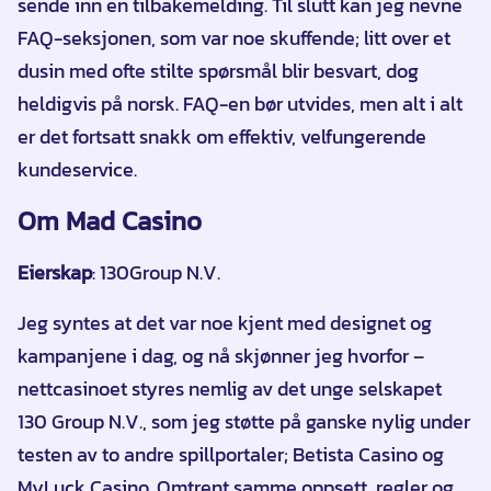
sende inn en tilbakemelding. Til slutt kan jeg nevne
FAQ-seksjonen, som var noe skuffende; litt over et
dusin med ofte stilte spørsmål blir besvart, dog
heldigvis på norsk. FAQ-en bør utvides, men alt i alt
er det fortsatt snakk om effektiv, velfungerende
kundeservice.
Om Mad Casino
Eierskap
: 130Group N.V.
Jeg syntes at det var noe kjent med designet og
kampanjene i dag, og nå skjønner jeg hvorfor –
nettcasinoet styres nemlig av det unge selskapet
130 Group N.V., som jeg støtte på ganske nylig under
testen av to andre spillportaler; Betista Casino og
MyLuck Casino. Omtrent samme oppsett, regler og