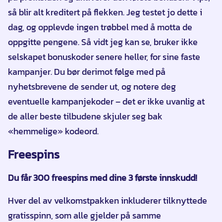
så blir alt kreditert på flekken. Jeg testet jo dette i
dag, og opplevde ingen trøbbel med å motta de
oppgitte pengene. Så vidt jeg kan se, bruker ikke
selskapet bonuskoder senere heller, for sine faste
kampanjer. Du bør derimot følge med på
nyhetsbrevene de sender ut, og notere deg
eventuelle kampanjekoder – det er ikke uvanlig at
de aller beste tilbudene skjuler seg bak
«hemmelige» kodeord.
Freespins
Du får 300 freespins med dine 3 første innskudd!
Hver del av velkomstpakken inkluderer tilknyttede
gratisspinn, som alle gjelder på samme