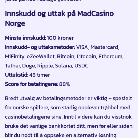
Innskudd og uttak på MadCasino
Norge
Minste innskudd:
100 kroner
Innskudd- og uttaksmetoder:
VISA, Mastercard,
MiFinity, eZeeWallet, Bitcoin, Litecoin, Ethereum,
Tether, Doge, Ripple, Solana, USDC
Uttakstid:
48 timer
Score for betalingene:
88%
Bredt utvalg av betalingsmetoder er viktig – spesielt
for norske spillere, som stadig opplever trøbbel med
casinobetalingene sine. Inntil videre kan du visstnok
bruke det vanlige bankkortet ditt, men før eller siden
blir du nødt til å oppsøke en alternativ løsning.