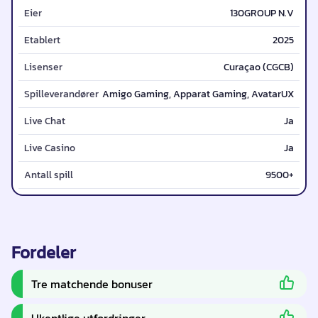
Eier
130GROUP N.V
Etablert
2025
Lisenser
Curaçao (CGCB)
Spilleverandører
Amigo Gaming, Apparat Gaming, AvatarUX
Live Chat
Ja
Live Casino
Ja
Antall spill
9500+
Fordeler
Tre matchende bonuser