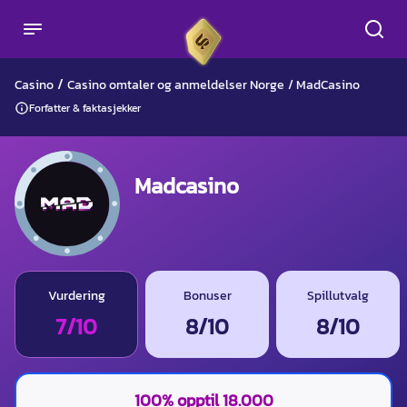
/
Casino
Casino omtaler og anmeldelser Norge
/
MadCasino
Forfatter & faktasjekker
Madcasino
Vurdering
Bonuser
Spillutvalg
7/10
8/10
8/10
100% opptil 18.000