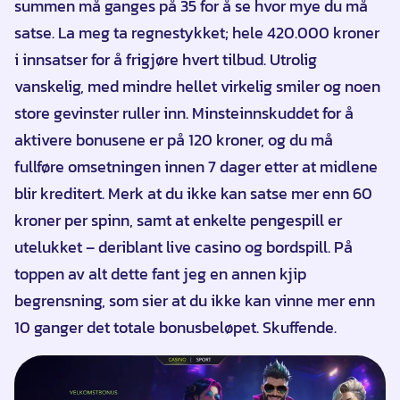
summen må ganges på 35 for å se hvor mye du må
satse. La meg ta regnestykket; hele 420.000 kroner
i innsatser for å frigjøre hvert tilbud. Utrolig
vanskelig, med mindre hellet virkelig smiler og noen
store gevinster ruller inn. Minsteinnskuddet for å
aktivere bonusene er på 120 kroner, og du må
fullføre omsetningen innen 7 dager etter at midlene
blir kreditert. Merk at du ikke kan satse mer enn 60
kroner per spinn, samt at enkelte pengespill er
utelukket – deriblant live casino og bordspill. På
toppen av alt dette fant jeg en annen kjip
begrensning, som sier at du ikke kan vinne mer enn
10 ganger det totale bonusbeløpet. Skuffende.