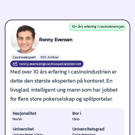
10+ års erfaring i casinobransjen
Ronny Evensen
Casinoekspert
993 Artikler
ronny.evensen@casinospesialisten.net
Med over 10 års erfaring i casinoindustrien er
dette den største eksperten på kontoret. En
livsglad, intelligent ung mann som har jobbet
for flere store pokerselskap og spillportaler.
Nasjonalitet
Bor i
Norsk
Oslo
Universitet
Universitetsgrad
Universitetet i Oslo
Datavitenskap