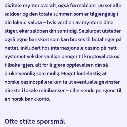
digitale mynter overalt, også fra mobilen. Du ser alle
saldoer og den totale summen som er tilgjengelig i
din lokale valuta – hvis verdien av myntene dine
stiger, øker saldoen din samtidig. Selskapet utsteder
også egne bankkort som kan brukes til betalinger på
nettet, inkludert hos internasjonale casino på nett.
Systemet veksler vanlige penger til kryptovaluta og
tilbake igjen, alt for å gjøre opplevelsen din så
brukervennlig som mulig. Meget fordelaktig at
norske casinospillere kan ta ut eventuelle gevinster
direkte i lokale minibanker – eller sende pengene til
en norsk bankkonto.
Ofte stilte spørsmål