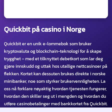
Quickbit på casino i Norge
Quickbit er en unik e-lommebok som bruker
kryptovaluta og blockchain-teknologi for å skape
trygghet – med et tilknyttet debetkort som lar deg
gjøre innskudd og uttak hos utallige nettcasinoer på
flekken. Kortet kan dessuten brukes direkte i norske
minibanker, noe som styrker brukervennligheten. La
oss nå forklare nøyaktig hvordan tjenesten fungerer,
hvordan den skiller seg ut i mengden og hvordan du
utføre casinobetalinger med bankkortet fra Quickbit.