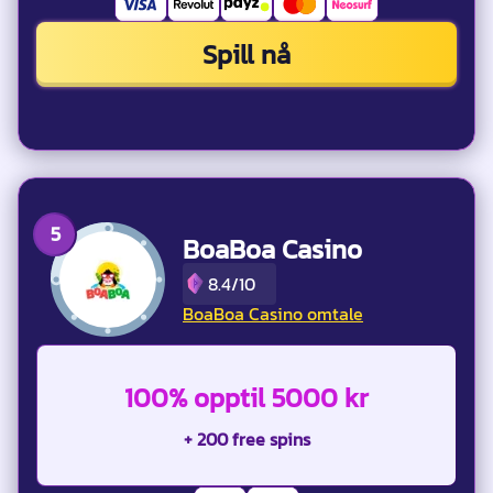
Spill nå
BoaBoa Casino
8.4/10
BoaBoa Casino omtale
100% opptil 5000 kr
+ 200 free spins