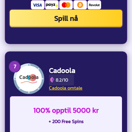
Spill nå
Cadoola
8.2/10
Cadoola omtale
100% opptil 5000 kr
+ 200 Free Spins