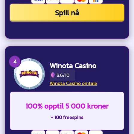
Spill nå
Winota Casino
8.6/10
Winota Casino omtale
100% opptil 5 000 kroner
+ 100 freespins