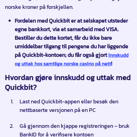
norske kroner på forskjellen.
Fordelen med Quickbit er at selskapet utsteder
egne bankkort, via et samarbeid med VISA.
Bestiller du dette kortet, får du ikke bare
umiddelbar tilgang til pengene du har liggende
på Quickbit-kontoen; du får også gjort
innskudd
!
og uttak hos samtlige norske casino på nett
Hvordan gjøre innskudd og uttak med
Quickbit?
Last ned Quickbit-appen eller besøk den
nettbaserte versjonen på en PC
Gå gjennom den kjappe registreringen – bruk
BankID for å verifisere kontoen