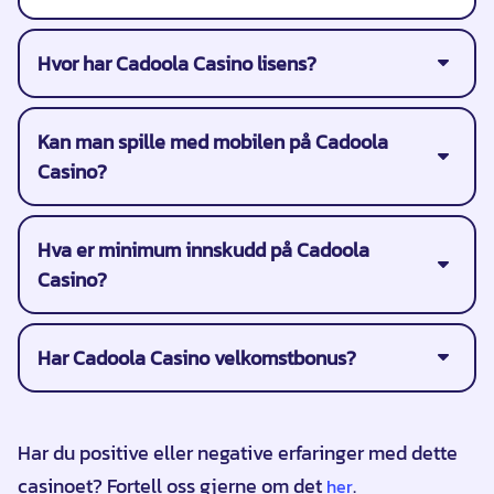
Hvor har Cadoola Casino lisens?
Kan man spille med mobilen på Cadoola
Casino?
Hva er minimum innskudd på Cadoola
Casino?
Har Cadoola Casino velkomstbonus?
Har du positive eller negative erfaringer med dette
casinoet? Fortell oss gjerne om det
.
her