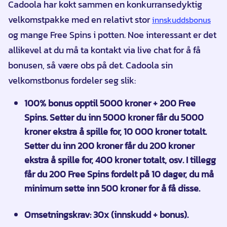
Cadoola har kokt sammen en konkurransedyktig
velkomstpakke med en relativt stor
innskuddsbonus
og mange Free Spins i potten. Noe interessant er det
allikevel at du må ta kontakt via live chat for å få
bonusen, så være obs på det. Cadoola sin
velkomstbonus fordeler seg slik:
100% bonus opptil 5000 kroner + 200 Free
Spins.
Setter du inn 5000 kroner får du 5000
kroner ekstra å spille for, 10 000 kroner totalt.
Setter du inn 200 kroner får du 200 kroner
ekstra å spille for, 400 kroner totalt, osv. I tillegg
får du 200 Free Spins fordelt på 10 dager, du må
minimum sette inn 500 kroner for å få disse.
Omsetningskrav: 30x (innskudd + bonus).