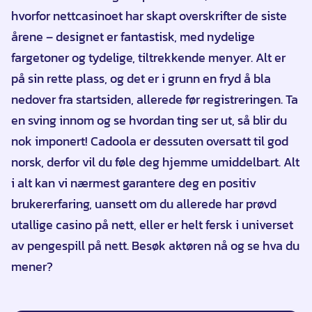
hvorfor nettcasinoet har skapt overskrifter de siste
årene – designet er fantastisk, med nydelige
fargetoner og tydelige, tiltrekkende menyer. Alt er
på sin rette plass, og det er i grunn en fryd å bla
nedover fra startsiden, allerede før registreringen. Ta
en sving innom og se hvordan ting ser ut, så blir du
nok imponert! Cadoola er dessuten oversatt til god
norsk, derfor vil du føle deg hjemme umiddelbart. Alt
i alt kan vi nærmest garantere deg en positiv
brukererfaring, uansett om du allerede har prøvd
utallige casino på nett, eller er helt fersk i universet
av pengespill på nett. Besøk aktøren nå og se hva du
mener?