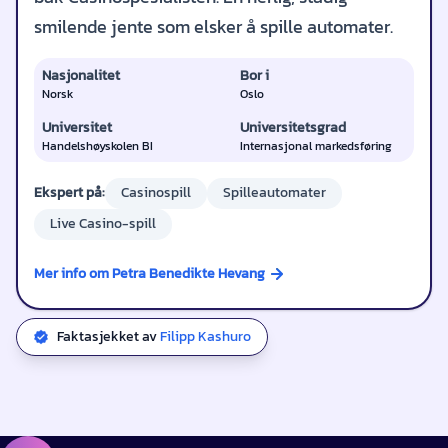
smilende jente som elsker å spille automater.
Nasjonalitet
Bor i
Norsk
Oslo
Universitet
Universitetsgrad
Handelshøyskolen BI
Internasjonal markedsføring
Ekspert på:
Casinospill
Spilleautomater
Live Casino-spill
Mer info om Petra Benedikte Hevang
Faktasjekket av
Filipp Kashuro