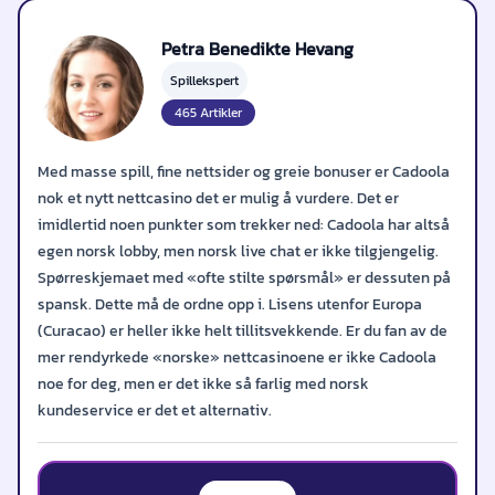
Petra Benedikte Hevang
Spillekspert
465 Artikler
Med masse spill, fine nettsider og greie bonuser er Cadoola
nok et nytt nettcasino det er mulig å vurdere. Det er
imidlertid noen punkter som trekker ned: Cadoola har altså
egen norsk lobby, men norsk live chat er ikke tilgjengelig.
Spørreskjemaet med «ofte stilte spørsmål» er dessuten på
spansk. Dette må de ordne opp i. Lisens utenfor Europa
(Curacao) er heller ikke helt tillitsvekkende. Er du fan av de
mer rendyrkede «norske» nettcasinoene er ikke Cadoola
noe for deg, men er det ikke så farlig med norsk
kundeservice er det et alternativ.