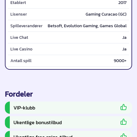
Etablert
2017
Lisenser
Gaming Curacao (GC)
Spilleverandører
Betsoft, Evolution Gaming, Games Global
Live Chat
Ja
Live Casino
Ja
Antall spill
9000+
Fordeler
VIP-klubb
Ukentlige bonustilbud