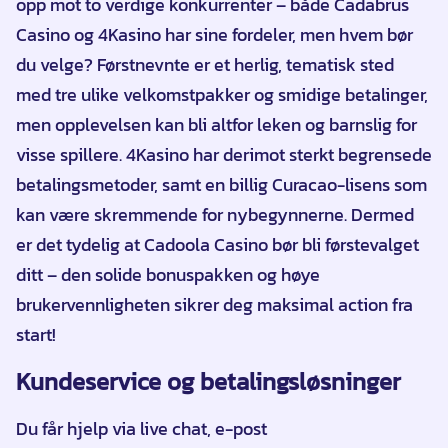
opp mot to verdige konkurrenter – både Cadabrus
Casino og 4Kasino har sine fordeler, men hvem bør
du velge? Førstnevnte er et herlig, tematisk sted
med tre ulike velkomstpakker og smidige betalinger,
men opplevelsen kan bli altfor leken og barnslig for
visse spillere. 4Kasino har derimot sterkt begrensede
betalingsmetoder, samt en billig Curacao-lisens som
kan være skremmende for nybegynnerne. Dermed
er det tydelig at Cadoola Casino bør bli førstevalget
ditt – den solide bonuspakken og høye
brukervennligheten sikrer deg maksimal action fra
start!
Kundeservice og betalingsløsninger
Du får hjelp via live chat, e-post