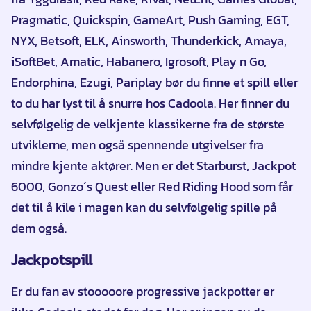
Pragmatic, Quickspin, GameArt, Push Gaming, EGT,
NYX, Betsoft, ELK, Ainsworth, Thunderkick, Amaya,
iSoftBet, Amatic, Habanero, Igrosoft, Play n Go,
Endorphina, Ezugi, Pariplay bør du finne et spill eller
to du har lyst til å snurre hos Cadoola. Her finner du
selvfølgelig de velkjente klassikerne fra de største
utviklerne, men også spennende utgivelser fra
mindre kjente aktører. Men er det Starburst, Jackpot
6000, Gonzo´s Quest eller Red Riding Hood som får
det til å kile i magen kan du selvfølgelig spille på
dem også.
Jackpotspill
Er du fan av stooooore progressive jackpotter er