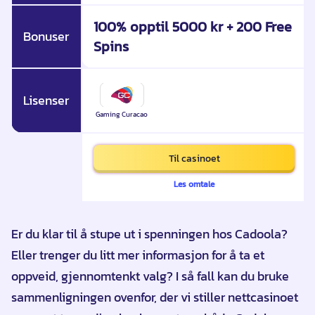
100% opptil 5000 kr + 200 Free
Bonuser
Spins
Lisenser
Gaming Curacao
Til casinoet
Les omtale
Er du klar til å stupe ut i spenningen hos Cadoola?
Eller trenger du litt mer informasjon for å ta et
oppveid, gjennomtenkt valg? I så fall kan du bruke
sammenligningen ovenfor, der vi stiller nettcasinoet