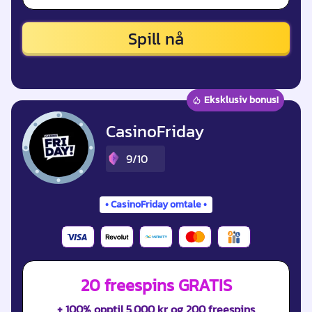
Spill nå
Eksklusiv bonus!
CasinoFriday
9/10
CasinoFriday omtale
20 freespins GRATIS
+ 100% opptil 5.000 kr og 200 freespins