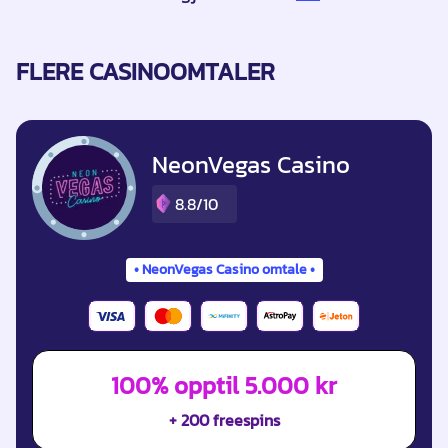
FLERE CASINOOMTALER
NeonVegas Casino
8.8/10
NeonVegas Casino omtale
100% opptil 5.000 kr
+ 200 freespins