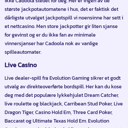
ikke Cadoola stedet for deg. Her er ingen av de
største jackpotautomatene i hus, det er faktisk det
dårligste utvalget jackpotspill vi noensinne har sett i
et nettcasino. Men store jackpotter gir liten sjanse
for gevinst og er du ikke fan av minimale
vinnersjanser har Cadoola nok av vanlige
spilleautomater.
Live Casino
Live dealer-spill fra Evolution Gaming sikrer et godt
utvalg av direkteoverførte bordspill. Her kan du kose
deg med det populære lykkehjulet Dream Catcher,
live roulette og blackjack, Carribean Stud Poker, Live
Dragon Tiger, Casino Hold Em, Three Card Poker,
Baccarat og Ultimate Texas Hold Em. Evolution